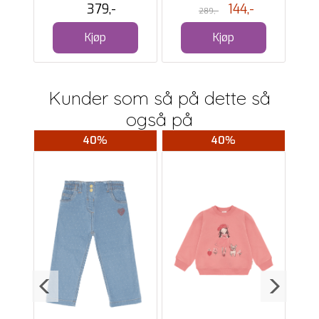
379,-
144,-
289,-
Kjøp
Kjøp
Kunder som så på dette så
også på
40%
40%