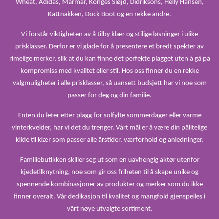
Wheat, Adidas, Marmar, Konges Sløjd, Didriksons, Helly Hansen,
Kattnakken, Dock Boot og en rekke andre.
Vi forstår viktigheten av å tilby klær og stilige løsninger i ulike
prisklasser. Derfor er vi glade for å presentere et bredt spekter av
rimelige merker, slik at du kan finne det perfekte plagget uten å gå på
kompromiss med kvalitet eller stil. Hos oss finner du en rekke
valgmuligheter i alle prisklasser, så uansett budsjett har vi noe som
passer for deg og din familie.
Enten du leter etter plagg for solfylte sommerdager eller varme
vinterkvelder, har vi det du trenger. Vårt mål er å være din pålitelige
kilde til klær som passer alle årstider, værforhold og anledninger.
Familiebutikken skiller seg ut som en uavhengig aktør utenfor
kjedetilknytning, noe som gir oss friheten til å skape unike og
spennende kombinasjoner av produkter og merker som du ikke
finner overalt. Vår dedikasjon til kvalitet og mangfold gjenspeiles i
vårt nøye utvalgte sortiment.