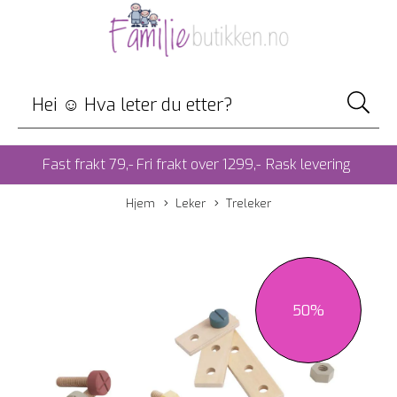
Fast frakt 79,- Fri frakt over 1299,-
Rask levering
Hjem
Leker
Treleker
50%