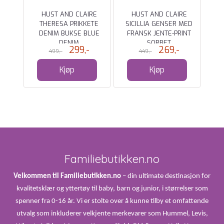
RO21
HUST AND CLAIRE
HUST AND CLAIRE
TR
THERESA PRIKKETE
SICILLIA GENSER MED
A
DENIM BUKSE BLUE
FRANSK JENTE-PRINT
DENIM
SORBET
299,-
269,-
499,-
449,-
Kjøp
Kjøp
Familiebutikken.no
Velkommen til Familiebutikken.no
– din ultimate destinasjon for
kvalitetsklær og yttertøy til baby, barn og junior, i størrelser som
spenner fra 0-16 år. Vi er stolte over å kunne tilby et omfattende
utvalg som inkluderer velkjente merkevarer som Hummel, Levis,