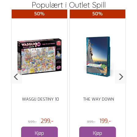
Populært i
Outlet Spill
50%
50%
RLD
WASGIJ DESTINY 10
THE WAY DOWN
299,-
199,-
599,-
399,-
Kjøp
Kjøp