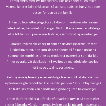
kompromiss med kvalitet eller stil. Hos oss finner du en rekke
valgmuligheter i alle prisklasser, så uansett budsjett har vi noe som
passer for deg og din familie.
Enten du leter etter plagg for solfylte sommerdager eller varme
vinterkvelder, har vi det du trenger. Vårt mål er å være din pålitelige
kilde til klær som passer alle årstider, værforhold og anledninger.
Familiebutikken skiller seg ut som en uavhengig aktør utenfor
kjedetilknytning, noe som gir oss friheten til å skape unike og
spennende kombinasjoner av produkter og merker som du ikke
finner overalt. Vår dedikasjon til kvalitet og mangfold gjenspeiles i
vårt nøye utvalgte sortiment.
Rask og rimelig levering er en selvfølge hos oss, slik at du raskt kan
nyte dine valgte produkter. For bestillinger over 1299,- tilbyr vi også
fri frakt, slik at du kan handle med glede og uten bekymringer.
Enten du foretrekker å utforske vårt varierte utvalg på nettet eller
ønsker å besøke vår sjarmerende fysiske butikk på Sørlandssenteret,