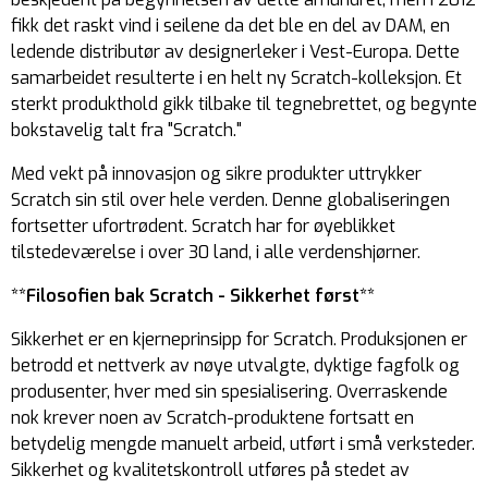
fikk det raskt vind i seilene da det ble en del av DAM, en
ledende distributør av designerleker i Vest-Europa. Dette
samarbeidet resulterte i en helt ny Scratch-kolleksjon. Et
sterkt produkthold gikk tilbake til tegnebrettet, og begynte
bokstavelig talt fra "Scratch."
Med vekt på innovasjon og sikre produkter uttrykker
Scratch sin stil over hele verden. Denne globaliseringen
fortsetter ufortrødent. Scratch har for øyeblikket
tilstedeværelse i over 30 land, i alle verdenshjørner.
**Filosofien bak Scratch - Sikkerhet først**
Sikkerhet er en kjerneprinsipp for Scratch. Produksjonen er
betrodd et nettverk av nøye utvalgte, dyktige fagfolk og
produsenter, hver med sin spesialisering. Overraskende
nok krever noen av Scratch-produktene fortsatt en
betydelig mengde manuelt arbeid, utført i små verksteder.
Sikkerhet og kvalitetskontroll utføres på stedet av