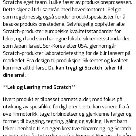
Scratchs eget team, i ulike faser av produksjonsprosessen.
Dette skjer alltid i samråd med hovedkontoret i Belgia,
som regelmessig også sender produktspesialister for å
besøke produksjonsstedene. Selvfølgelig oppfyller alle
Scratch-produkter europeiske kvalitetsstandarder for
leker, og i land som har egne lokale sikkerhetsstandarder,
som Japan, Israel, Sør-Korea eller USA, gjennomgår
Scratch-produkter laboratorietesting før de blir lansert på
markedet. Fra design til produksjon: Sikkerhet og kvalitet
kommer alltid først.
Du kan trygt gi Scratch-leker til
dine små.
**Lek og Læring med Scratch**
Hvert produkt er tilpasset barnets alder, med fokus på
utvikling av spesifikke ferdigheter. Dette kan variere fra å
øve finmotorikk, lage forbindelser og gjenkjenne farger og
former, til bygging, tegning, gåing og sykling. Hvert barn
leker i henhold til sin egen kreative tilnærming, og Scratch
er ivrig etter å støtte disse utforskingene! Nesten alle våre