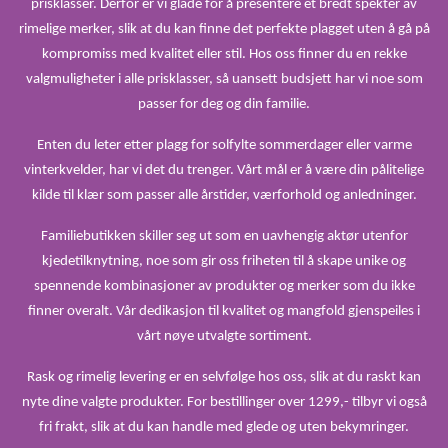
prisklasser. Derfor er vi glade for å presentere et bredt spekter av
rimelige merker, slik at du kan finne det perfekte plagget uten å gå på
kompromiss med kvalitet eller stil. Hos oss finner du en rekke
valgmuligheter i alle prisklasser, så uansett budsjett har vi noe som
passer for deg og din familie.
Enten du leter etter plagg for solfylte sommerdager eller varme
vinterkvelder, har vi det du trenger. Vårt mål er å være din pålitelige
kilde til klær som passer alle årstider, værforhold og anledninger.
Familiebutikken skiller seg ut som en uavhengig aktør utenfor
kjedetilknytning, noe som gir oss friheten til å skape unike og
spennende kombinasjoner av produkter og merker som du ikke
finner overalt. Vår dedikasjon til kvalitet og mangfold gjenspeiles i
vårt nøye utvalgte sortiment.
Rask og rimelig levering er en selvfølge hos oss, slik at du raskt kan
nyte dine valgte produkter. For bestillinger over 1299,- tilbyr vi også
fri frakt, slik at du kan handle med glede og uten bekymringer.