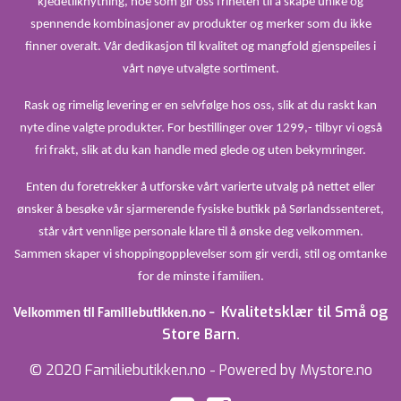
kjedetilknytning, noe som gir oss friheten til å skape unike og
spennende kombinasjoner av produkter og merker som du ikke
finner overalt. Vår dedikasjon til kvalitet og mangfold gjenspeiles i
vårt nøye utvalgte sortiment.
Rask og rimelig levering er en selvfølge hos oss, slik at du raskt kan
nyte dine valgte produkter. For bestillinger over 1299,- tilbyr vi også
fri frakt, slik at du kan handle med glede og uten bekymringer.
Enten du foretrekker å utforske vårt varierte utvalg på nettet eller
ønsker å besøke vår sjarmerende fysiske butikk på Sørlandssenteret,
står vårt vennlige personale klare til å ønske deg velkommen.
Sammen skaper vi shoppingopplevelser som gir verdi, stil og omtanke
for de minste i familien.
Kvalitetsklær til Små og
Velkommen til Familiebutikken.no –
Store Barn.
© 2020 Familiebutikken.no - Powered by Mystore.no