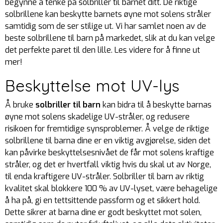
begynne å tenke på solbriller til barnet ditt. De riktige
solbrillene kan beskytte barnets øyne mot solens stråler
samtidig som de ser stilige ut. Vi har samlet noen av de
beste solbrillene til barn på markedet, slik at du kan velge
det perfekte paret til den lille. Les videre for å finne ut
mer!
Beskyttelse mot UV-lys
Å bruke
solbriller til barn
kan bidra til å beskytte barnas
øyne mot solens skadelige UV-stråler, og redusere
risikoen for fremtidige synsproblemer. Å velge de riktige
solbrillene til barna dine er en viktig avgjørelse, siden det
kan påvirke beskyttelsesnivået de får mot solens kraftige
stråler, og det er hvertfall viktig hvis du skal ut av Norge,
til enda kraftigere UV-stråler. Solbriller til barn av riktig
kvalitet skal blokkere 100 % av UV-lyset, være behagelige
å ha på, gi en tettsittende passform og et sikkert hold.
Dette sikrer at barna dine er godt beskyttet mot solen,