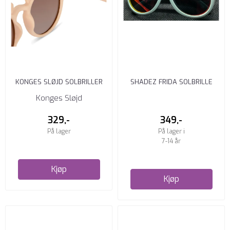
KONGES SLØJD SOLBRILLER
SHADEZ FRIDA SOLBRILLE
BABY ROSEY SHADE
DUSTY MINT
Konges Sløjd
329,-
349,-
På lager
På lager i
7-14 år
Kjøp
Kjøp