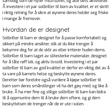
samtidig som de nyter friluftslivet, og alle dets aktiviteter.
Å investere i et par
solbriller til barn
av kvalitet, er et skritt
i riktig retning for å sikre at øynene deres holder seg friske
i mange år fremover.
Hvordan de er designet
Solbriller til barn er designet for å passe komfortabelt og
sikkert på mindre ansikter, slik at du ikke trenger å
bekymre deg for at de sklir av eller irriterer huden dems.
Solbriller til barn laget av slitesterke materialer, designet
for å tåle røff lek, og aktiv livsstil. Investering i et par
solbriller til barn av god kvalitet er derfor en viktig del av å
ta vare på barnets helse og beskytte øynene deres.
Deretter bør foreldre også vurdere å kjøpe solbriller til
barn som deres smårollinger vil ha det gøy med, og like å
bruke. Å ha mer fine og stilige solbriller til barn kan bidra
til å oppmuntre dem til å bruke dem oftere, og gi dem
beskyttelsen de trenger når de er ute i solen.