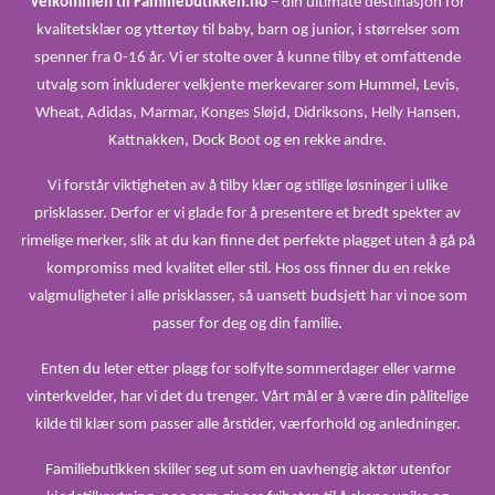
Velkommen til Familiebutikken.no
– din ultimate destinasjon for
kvalitetsklær og yttertøy til baby, barn og junior, i størrelser som
spenner fra 0-16 år. Vi er stolte over å kunne tilby et omfattende
utvalg som inkluderer velkjente merkevarer som Hummel, Levis,
Wheat, Adidas, Marmar, Konges Sløjd, Didriksons, Helly Hansen,
Kattnakken, Dock Boot og en rekke andre.
Vi forstår viktigheten av å tilby klær og stilige løsninger i ulike
prisklasser. Derfor er vi glade for å presentere et bredt spekter av
rimelige merker, slik at du kan finne det perfekte plagget uten å gå på
kompromiss med kvalitet eller stil. Hos oss finner du en rekke
valgmuligheter i alle prisklasser, så uansett budsjett har vi noe som
passer for deg og din familie.
Enten du leter etter plagg for solfylte sommerdager eller varme
vinterkvelder, har vi det du trenger. Vårt mål er å være din pålitelige
kilde til klær som passer alle årstider, værforhold og anledninger.
Familiebutikken skiller seg ut som en uavhengig aktør utenfor