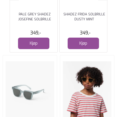
 0-3
PALE GREY SHADEZ
SHADEZ FRIDA SOLBRILLE
G
JOSEFINE SOLBRILLE
DUSTY MINT
349,-
349,-
Kjøp
Kjøp