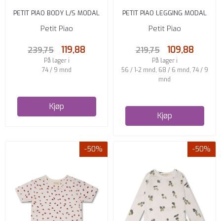
PETIT PIAO BODY L/S MODAL
PETIT PIAO LEGGING MODAL
SPRING BLUE
GREEN SHADOW
Petit Piao
Petit Piao
119,88
109,88
239,75
219,75
På lager i
På lager i
74 / 9 mnd
56 / 1-2 mnd, 68 / 6 mnd, 74 / 9
mnd
Kjøp
Kjøp
-50%
-50%