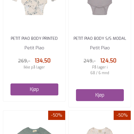
PETIT PIAO BODY PRINTED
PETIT PIAO BODY S/S MODAL
CLOVER
FRILL DUSTY LAVENDER
Petit Piao
Petit Piao
134,50
124,50
269,-
249,-
Ikke på lager
På lager i
68 / 6 mnd
Kjøp
Kjøp
-50%
-50%