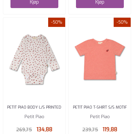
Kjøp
Kjøp
-50%
-50%
PETIT PIAO BODY L/S PRINTED
PETIT PIAO T-SHIRT S/S MOTIF
LADYBUG
SEA SHELL ...
Petit Piao
Petit Piao
134,88
119,88
269,75
239,75