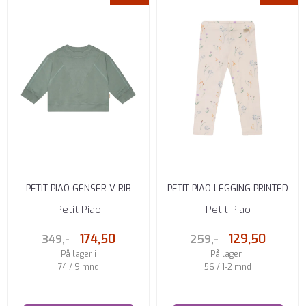
PETIT PIAO GENSER V RIB
PETIT PIAO LEGGING PRINTED
LIGHT PETROL
WILD
Petit Piao
Petit Piao
174,50
129,50
349,-
259,-
På lager i
På lager i
74 / 9 mnd
56 / 1-2 mnd