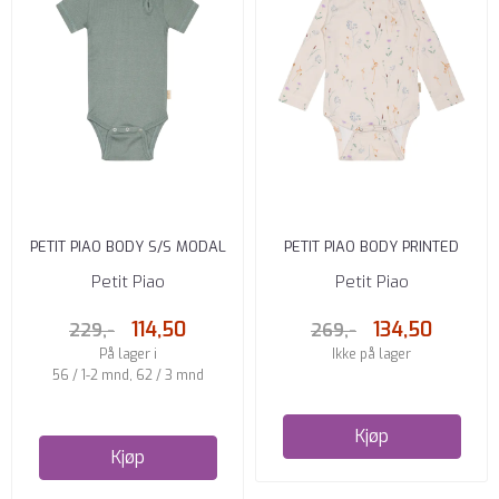
PETIT PIAO BODY S/S MODAL
PETIT PIAO BODY PRINTED
LIGHT PETROL
WILD
Petit Piao
Petit Piao
114,50
134,50
229,-
269,-
På lager i
Ikke på lager
56 / 1-2 mnd, 62 / 3 mnd
Kjøp
Kjøp