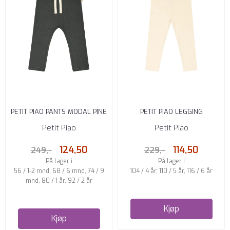
PETIT PIAO PANTS MODAL PINE
PETIT PIAO LEGGING
GREEN
POINTELLE EGGNOGG
Petit Piao
Petit Piao
124,50
114,50
249,-
229,-
På lager i
På lager i
56 / 1-2 mnd, 68 / 6 mnd, 74 / 9
104 / 4 år, 110 / 5 år, 116 / 6 år
mnd, 80 / 1 år, 92 / 2 år
Kjøp
Kjøp