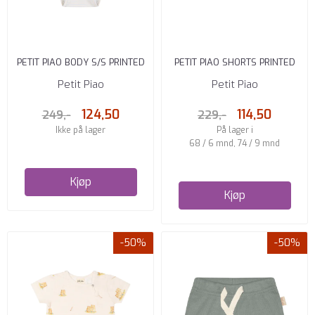
PETIT PIAO BODY S/S PRINTED
PETIT PIAO SHORTS PRINTED
PEARL BLUE/OFFWHITE
CASTLE
Petit Piao
Petit Piao
124,50
114,50
249,-
229,-
Ikke på lager
På lager i
68 / 6 mnd, 74 / 9 mnd
Kjøp
Kjøp
-50%
-50%