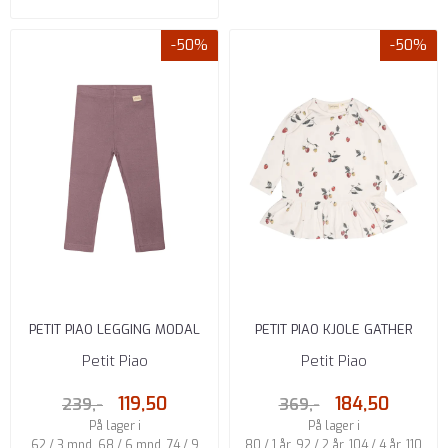
-50%
-50%
PETIT PIAO LEGGING MODAL
PETIT PIAO KJOLE GATHER
LAVENDER MIST
PRINTED RASPBERRY
Petit Piao
Petit Piao
119,50
184,50
239,-
369,-
På lager i
På lager i
62 / 3 mnd, 68 / 6 mnd, 74 / 9
80 / 1 år, 92 / 2 år, 104 / 4 år, 110