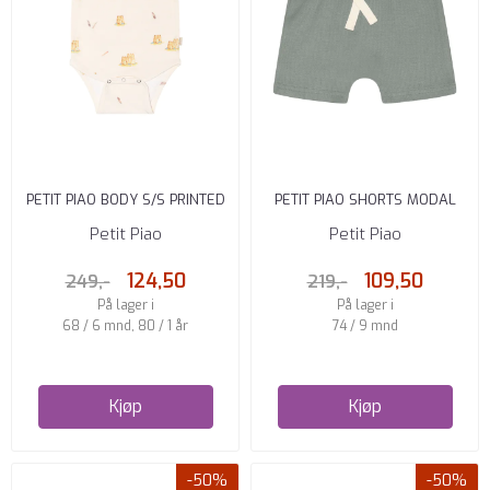
PETIT PIAO BODY S/S PRINTED
PETIT PIAO SHORTS MODAL
CASTLE
LIGHT PETROL
Petit Piao
Petit Piao
124,50
109,50
249,-
219,-
På lager i
På lager i
68 / 6 mnd, 80 / 1 år
74 / 9 mnd
Kjøp
Kjøp
-50%
-50%