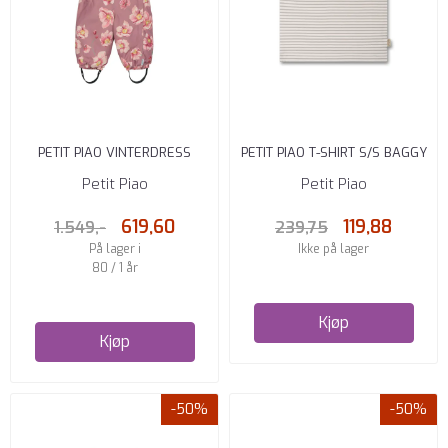
PETIT PIAO VINTERDRESS
PETIT PIAO T-SHIRT S/S BAGGY
AUTUMN ANEMONE AOP
SUM PRINTED MINERAL ...
Petit Piao
Petit Piao
619,60
119,88
1.549,-
239,75
På lager i
Ikke på lager
80 / 1 år
Kjøp
Kjøp
-50%
-50%