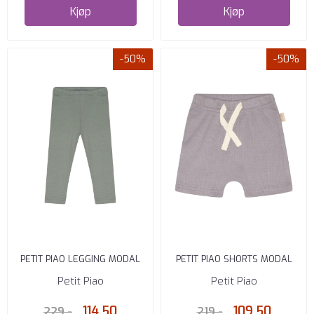
Kjøp
Kjøp
-50%
-50%
PETIT PIAO LEGGING MODAL
PETIT PIAO SHORTS MODAL
LIGHT PETROL
DUSTY LAVENDER
Petit Piao
Petit Piao
114,50
109,50
229,-
219,-