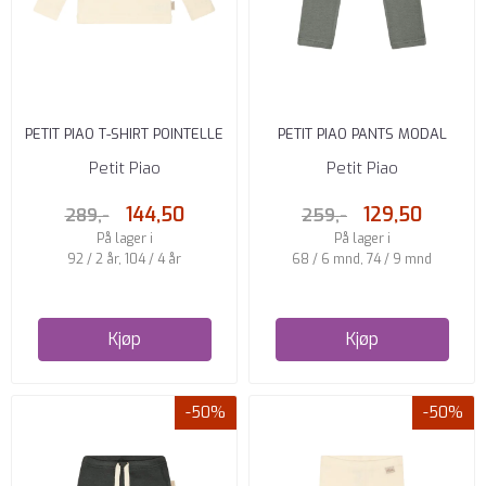
PETIT PIAO T-SHIRT POINTELLE
PETIT PIAO PANTS MODAL
EGGNOGG
BALSAM GREEN
Petit Piao
Petit Piao
144,50
129,50
289,-
259,-
På lager i
På lager i
92 / 2 år, 104 / 4 år
68 / 6 mnd, 74 / 9 mnd
Kjøp
Kjøp
-50%
-50%