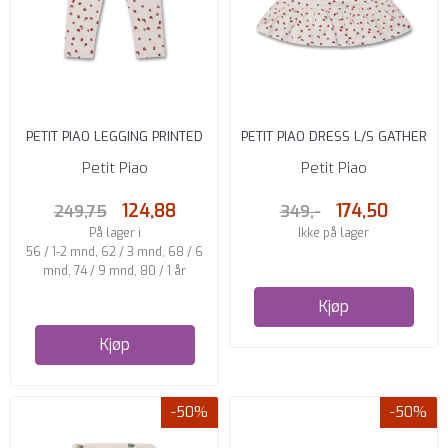
PETIT PIAO LEGGING PRINTED
PETIT PIAO DRESS L/S GATHER
LADYBUG
PRINTED LADYBUG
Petit Piao
Petit Piao
124,88
174,50
249,75
349,-
På lager i
Ikke på lager
56 / 1-2 mnd, 62 / 3 mnd, 68 / 6
mnd, 74 / 9 mnd, 80 / 1 år
Kjøp
Kjøp
-50%
-50%