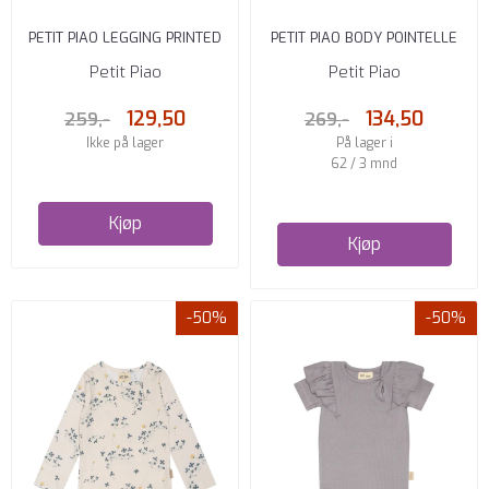
PETIT PIAO LEGGING PRINTED
PETIT PIAO BODY POINTELLE
CLOVER
OFFWHITE
Petit Piao
Petit Piao
129,50
134,50
259,-
269,-
Ikke på lager
På lager i
62 / 3 mnd
Kjøp
Kjøp
-50%
-50%