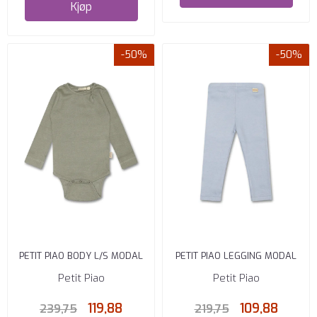
Kjøp
-50%
-50%
PETIT PIAO BODY L/S MODAL
PETIT PIAO LEGGING MODAL
GREEN SHADOW
SPRING BLUE
Petit Piao
Petit Piao
119,88
109,88
239,75
219,75