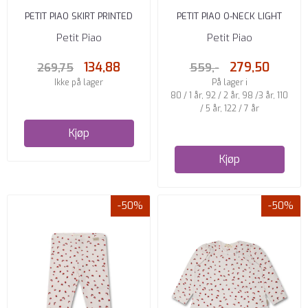
PETIT PIAO SKIRT PRINTED
PETIT PIAO O-NECK LIGHT
LADYBUG
NORDIC KNIT SWEATER OFF ...
Petit Piao
Petit Piao
134,88
279,50
269,75
559,-
Ikke på lager
På lager i
80 / 1 år, 92 / 2 år, 98 /3 år, 110
/ 5 år, 122 / 7 år
Kjøp
Kjøp
-50%
-50%