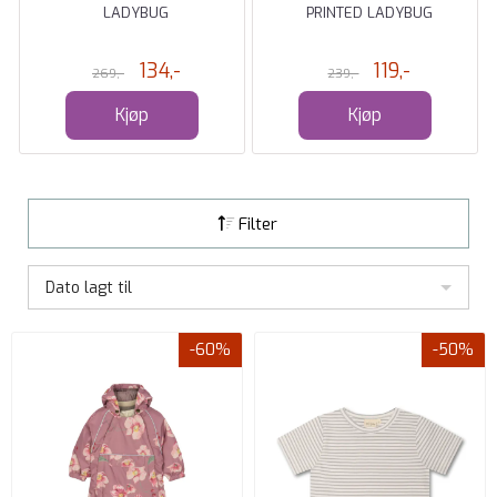
LADYBUG
PRINTED LADYBUG
134,-
119,-
269,-
239,-
Kjøp
Kjøp
Filter
Dato lagt til
-60%
-50%