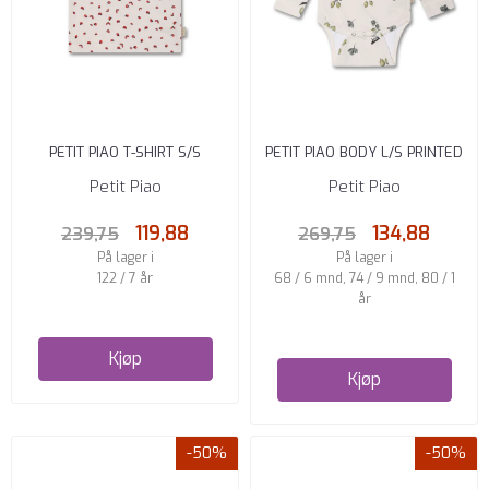
PETIT PIAO T-SHIRT S/S
PETIT PIAO BODY L/S PRINTED
PRINTED LADYBUG
GOOSEBERRY
Petit Piao
Petit Piao
119,88
134,88
239,75
269,75
På lager i
På lager i
122 / 7 år
68 / 6 mnd, 74 / 9 mnd, 80 / 1
år
Kjøp
Kjøp
-50%
-50%