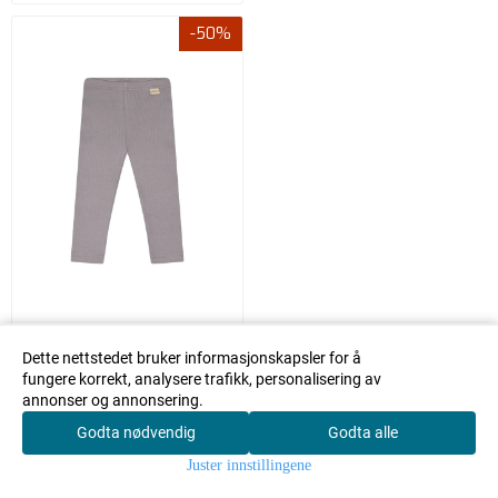
-50%
PETIT PIAO LEGGING MODAL
Dette nettstedet bruker informasjonskapsler for å
DUSTY LAVENDER
fungere korrekt, analysere trafikk, personalisering av
Petit Piao
annonser og annonsering.
114,50
229,-
Godta nødvendig
Godta alle
0
På lager i
Juster innstillingene
Hjem
Meny
Handlekurv
Søk
Konto
74 / 9 mnd, 86 / 1,5 år