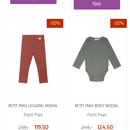
Kjøp
-50%
-50%
PETIT PIAO LEGGING MODAL
PETIT PIAO BODY MODAL
BERRY DUST
BALSAM GREEN
Petit Piao
Petit Piao
119,50
124,50
239,-
249,-