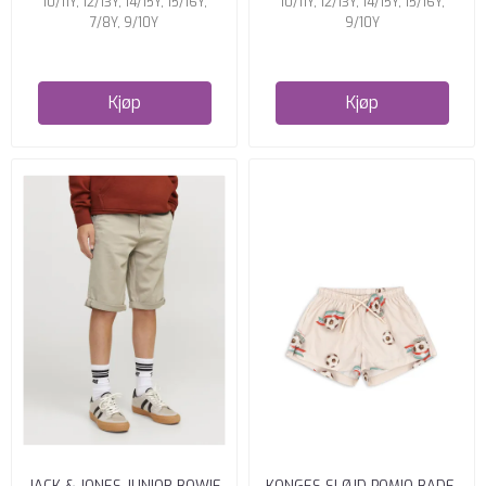
10/11Y, 12/13Y, 14/15Y, 15/16Y,
10/11Y, 12/13Y, 14/15Y, 15/16Y,
7/8Y, 9/10Y
9/10Y
Kjøp
Kjøp
JACK & JONES JUNIOR BOWIE
KONGES SLØJD POMIO BADE-