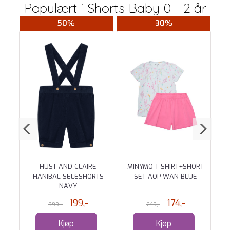
Populært i
Shorts Baby 0 - 2 år
50%
30%
SUM
HUST AND CLAIRE
MINYMO T-SHIRT+SHORT
M
EEN
HANIBAL SELESHORTS
SET AOP WAN BLUE
NAVY
199,-
174,-
399,-
249,-
Kjøp
Kjøp