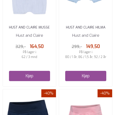
HUST AND CLAIRE MUSSE
HUST AND CLAIRE HILMA
SELESHORTS WINTER SKY
SHORTS LYS BLÅ
Hust and Claire
Hust and Claire
164,50
149,50
329,-
299,-
På lager i
På lager i
62 / 3 mnd
80 / 1 år, 86 / 1,5 år, 92 / 2 år
Kjøp
Kjøp
-40%
-40%