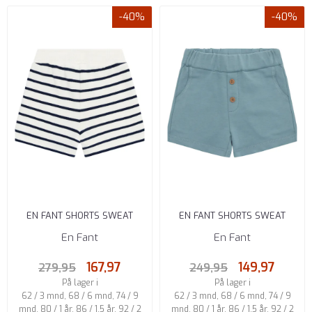
-40%
-40%
EN FANT SHORTS SWEAT
EN FANT SHORTS SWEAT
STRIPET MEDIEVAL BLUE
CITADEL
En Fant
En Fant
167,97
149,97
279,95
249,95
På lager i
På lager i
62 / 3 mnd, 68 / 6 mnd, 74 / 9
62 / 3 mnd, 68 / 6 mnd, 74 / 9
mnd, 80 / 1 år, 86 / 1,5 år, 92 / 2
mnd, 80 / 1 år, 86 / 1,5 år, 92 / 2