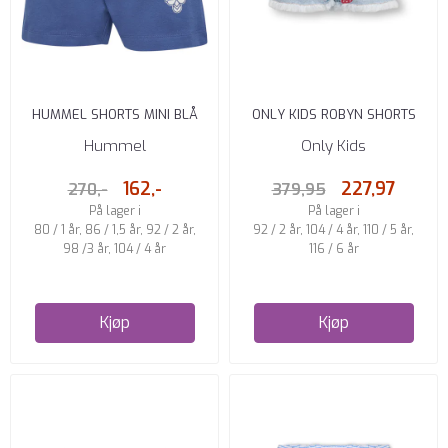
HUMMEL SHORTS MINI BLÅ
ONLY KIDS ROBYN SHORTS
STRAIGHT FIT LIGHT BLUE ...
Hummel
Only Kids
162,-
227,97
270,-
379,95
På lager i
På lager i
80 / 1 år, 86 / 1,5 år, 92 / 2 år,
92 / 2 år, 104 / 4 år, 110 / 5 år,
98 /3 år, 104 / 4 år
116 / 6 år
Kjøp
Kjøp