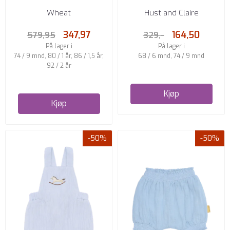
IVORY EMBROIDERY FLOWERS
SELESHORTS DESERT RED
Wheat
Hust and Claire
347,97
164,50
579,95
329,-
På lager i
På lager i
74 / 9 mnd, 80 / 1 år, 86 / 1,5 år,
68 / 6 mnd, 74 / 9 mnd
92 / 2 år
Kjøp
Kjøp
-50%
-50%