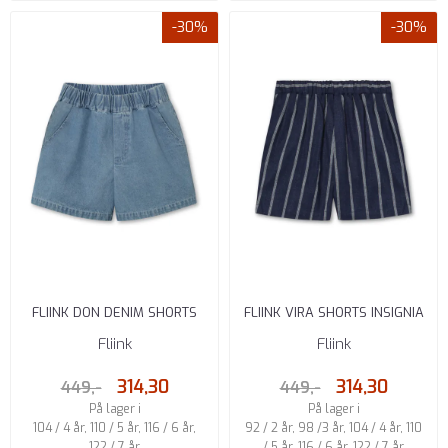
-30%
-30%
FLIINK DON DENIM SHORTS
FLIINK VIRA SHORTS INSIGNIA
LIGHT DENIM BLUE
BLUE SANDSHELL
Fliink
Fliink
314,30
314,30
449,-
449,-
På lager i
På lager i
104 / 4 år, 110 / 5 år, 116 / 6 år,
92 / 2 år, 98 /3 år, 104 / 4 år, 110
122 / 7 år
/ 5 år, 116 / 6 år, 122 / 7 år