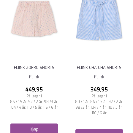
FLIINK ZORRO SHORTS
FLIINK CHA CHA SHORTS
VOLANG CHALK PINK RUTETE
MARINA STRIPET
Fliink
Fliink
449,95
349,95
På lager i
På lager i
86 / 1,5 år, 92 / 2 år, 98 /3 år,
80 / 1 år, 86 / 1,5 år, 92 / 2 år,
104 / 4 år, 110 / 5 år, 116 / 6 år
98 /3 år, 104 / 4 år, 110 / 5 år,
116 / 6 år
Kjøp