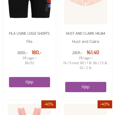
FILA LISINE LOGO SHORTS
HUST AND CLAIRE HILMA
BLACK
SHORTS MED ISKREM QUARTZ
Fila
Hust and Claire
180,-
161,40
300,-
269,-
På lager i
På lager i
86/92
74 / 9 mnd, 80 / 1 år, 86 / 1,5 år,
92 / 2 år
Kjøp
Kjøp
-40%
-40%