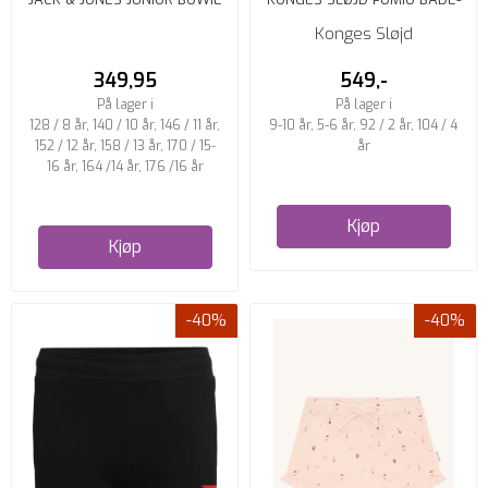
SHORTS REGULAR FIT ...
SHORTS KICK IT
Konges Sløjd
349,95
549,-
På lager i
På lager i
128 / 8 år, 140 / 10 år, 146 / 11 år,
9-10 år, 5-6 år, 92 / 2 år, 104 / 4
152 / 12 år, 158 / 13 år, 170 / 15-
år
16 år, 164 /14 år, 176 /16 år
Kjøp
Kjøp
-40%
-40%