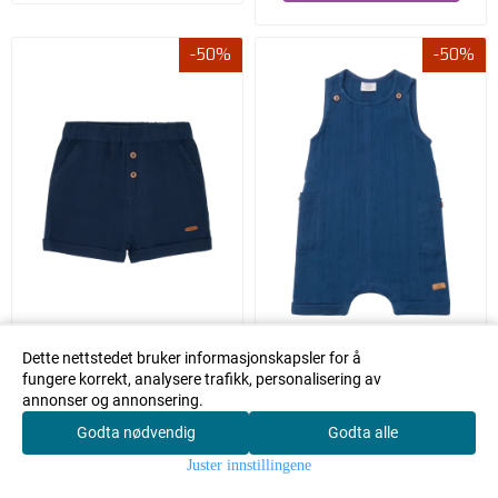
-50%
-50%
Dette nettstedet bruker informasjonskapsler for å
HUST AND CLAIRE HERLUF
HUST AND CLAIRE MIK
fungere korrekt, analysere trafikk, personalisering av
SHORTS BLUE MOON
GENSER BLUE MOON
annonser og annonsering.
Hust and Claire
Hust and Claire
Godta nødvendig
Godta alle
0
139,50
199,50
279,-
399,-
Juster innstillingene
Hjem
Meny
Handlekurv
Søk
Konto
På lager i
På lager i