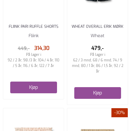
FLIINK PARI RUFFLE SHORTS
WHEAT OVERALL ERIK MØRK
LYS BLÅ
BLÅ
Fliink
Wheat
314,30
479,-
449,-
På lager i
På lager i
92 / 2 år, 98 /3 år, 104 / 4 år, 110
62 / 3 mnd, 68 / 6 mnd, 74 / 9
/ 5 år, 116 / 6 år, 122 / 7 år
mnd, 80 / 1 år, 86 / 1,5 år, 92 / 2
år
Kjøp
Kjøp
-30%