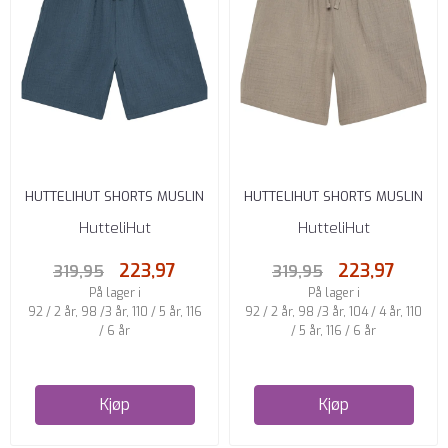
HUTTELIHUT SHORTS MUSLIN
HUTTELIHUT SHORTS MUSLIN
BERING SEA
MOON ROCK
HutteliHut
HutteliHut
223,97
223,97
319,95
319,95
På lager i
På lager i
92 / 2 år, 98 /3 år, 110 / 5 år, 116
92 / 2 år, 98 /3 år, 104 / 4 år, 110
/ 6 år
/ 5 år, 116 / 6 år
Kjøp
Kjøp