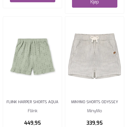
Kjøp
FLIINK HARPER SHORTS AQUA
MINYMO SHORTS ODYSSEY
GRAY
GRAY
Fliink
MinyMo
449,95
339,95