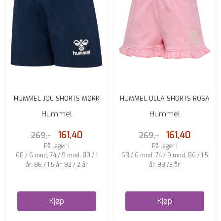
HUMMEL JOC SHORTS MØRK
HUMMEL ULLA SHORTS ROSA
BLÅ
Hummel
Hummel
161,40
161,40
269,-
269,-
På lager i
På lager i
68 / 6 mnd, 74 / 9 mnd, 80 / 1
68 / 6 mnd, 74 / 9 mnd, 86 / 1,5
år, 86 / 1,5 år, 92 / 2 år
år, 98 /3 år
Kjøp
Kjøp