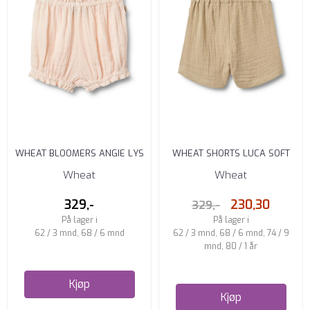
WHEAT BLOOMERS ANGIE LYS
WHEAT SHORTS LUCA SOFT
ROSA
SAND
Wheat
Wheat
329,-
230,30
329,-
På lager i
På lager i
62 / 3 mnd, 68 / 6 mnd
62 / 3 mnd, 68 / 6 mnd, 74 / 9
mnd, 80 / 1 år
Kjøp
Kjøp