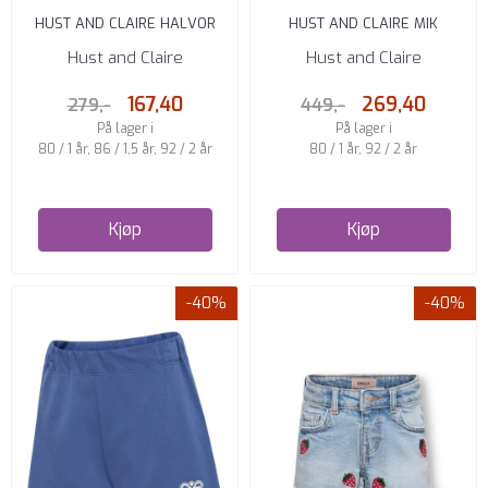
HUST AND CLAIRE HALVOR
HUST AND CLAIRE MIK
STRIPETE SHORTS ICEBERG
MUSSELINSHORTS ICEBERG
Hust and Claire
Hust and Claire
167,40
269,40
279,-
449,-
På lager i
På lager i
80 / 1 år, 86 / 1,5 år, 92 / 2 år
80 / 1 år, 92 / 2 år
Kjøp
Kjøp
-40%
-40%