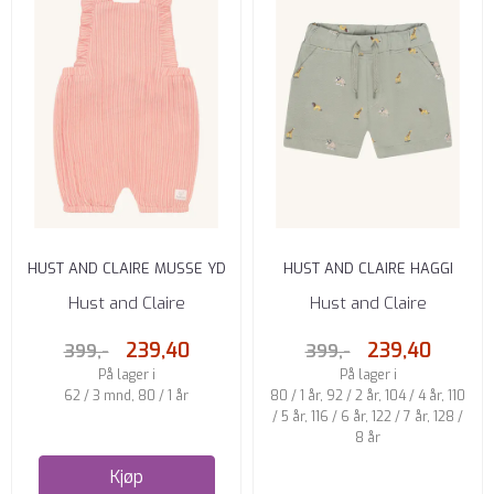
HUST AND CLAIRE MUSSE YD
HUST AND CLAIRE HAGGI
BUKSEDRESS APRIKOS
SHORTS MED DYR ICEBERG
Hust and Claire
Hust and Claire
239,40
239,40
399,-
399,-
På lager i
På lager i
62 / 3 mnd, 80 / 1 år
80 / 1 år, 92 / 2 år, 104 / 4 år, 110
/ 5 år, 116 / 6 år, 122 / 7 år, 128 /
8 år
Kjøp