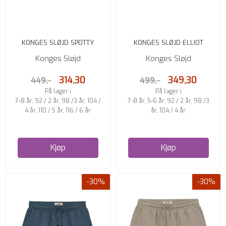
KONGES SLØJD SPOTTY
KONGES SLØJD ELLIOT
SWEATSHORTS DARK IVY
SHORTS TRIO BLEU STRIPE
Konges Sløjd
Konges Sløjd
314,30
349,30
449,-
499,-
På lager i
På lager i
7-8 år, 92 / 2 år, 98 /3 år, 104 /
7-8 år, 5-6 år, 92 / 2 år, 98 /3
4 år, 110 / 5 år, 116 / 6 år
år, 104 / 4 år
Kjøp
Kjøp
-30%
-30%