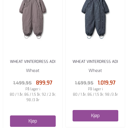
WHEAT VINTERDRESS ADI
WHEAT VINTERDRESS ADI
PURPLE STONE
GREYBLUE LETTERS
Wheat
Wheat
899,97
1.019,97
1.499,95
1.699,95
På lager i
På lager i
80 / 1 år, 86 / 1,5 år, 92 / 2 år,
80 / 1 år, 86 / 1,5 år, 98 /3 år
98 /3 år
Kjøp
Kjøp