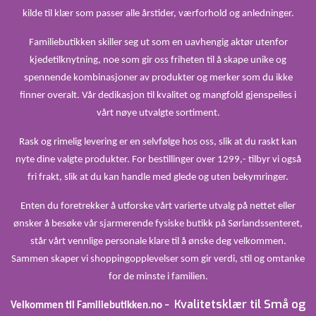
kilde til klær som passer alle årstider, værforhold og anledninger.
Familiebutikken skiller seg ut som en uavhengig aktør utenfor
kjedetilknytning, noe som gir oss friheten til å skape unike og
spennende kombinasjoner av produkter og merker som du ikke
finner overalt. Vår dedikasjon til kvalitet og mangfold gjenspeiles i
vårt nøye utvalgte sortiment.
Rask og rimelig levering er en selvfølge hos oss, slik at du raskt kan
nyte dine valgte produkter. For bestillinger over 1299,- tilbyr vi også
fri frakt, slik at du kan handle med glede og uten bekymringer.
Enten du foretrekker å utforske vårt varierte utvalg på nettet eller
ønsker å besøke vår sjarmerende fysiske butikk på Sørlandssenteret,
står vårt vennlige personale klare til å ønske deg velkommen.
Sammen skaper vi shoppingopplevelser som gir verdi, stil og omtanke
for de minste i familien.
Kvalitetsklær til Små og
Velkommen til Familiebutikken.no –