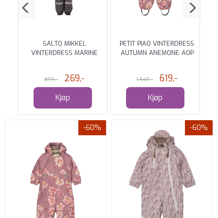
SS
SALTO MIKKEL
PETIT PIAO VINTERDRESS
ONY
VINTERDRESS MARINE
AUTUMN ANEMONE AOP
V
T
269,-
619,-
899,-
1.549,-
Kjøp
Kjøp
-60%
-60%