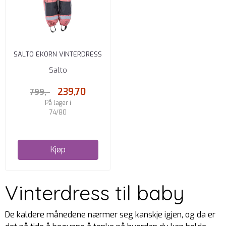
SALTO EKORN VINTERDRESS
ROSE
Salto
239,70
799,-
På lager i
74/80
Kjøp
Vinterdress til baby
De kaldere månedene nærmer seg kanskje igjen, og da er