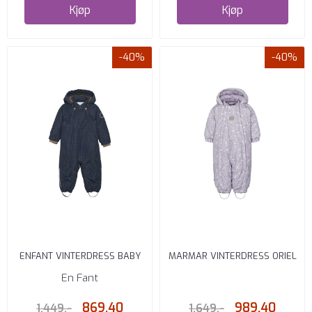
Kjøp
Kjøp
-40%
-40%
ENFANT VINTERDRESS BABY
MARMAR VINTERDRESS ORIEL
PARISIAN NIGHT
UNICORN
En Fant
869,40
989,40
1.449,-
1.649,-