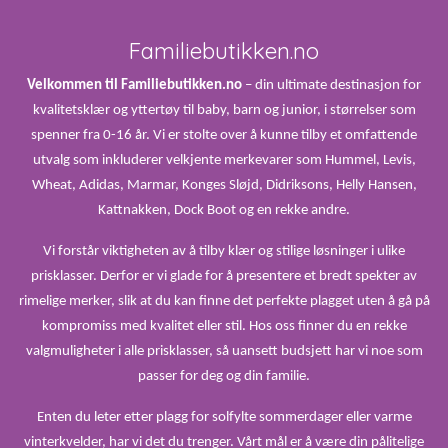
Familiebutikken.no
Velkommen til Familiebutikken.no
– din ultimate destinasjon for
kvalitetsklær og yttertøy til baby, barn og junior, i størrelser som
spenner fra 0-16 år. Vi er stolte over å kunne tilby et omfattende
utvalg som inkluderer velkjente merkevarer som Hummel, Levis,
Wheat, Adidas, Marmar, Konges Sløjd, Didriksons, Helly Hansen,
Kattnakken, Dock Boot og en rekke andre.
Vi forstår viktigheten av å tilby klær og stilige løsninger i ulike
prisklasser. Derfor er vi glade for å presentere et bredt spekter av
rimelige merker, slik at du kan finne det perfekte plagget uten å gå på
kompromiss med kvalitet eller stil. Hos oss finner du en rekke
valgmuligheter i alle prisklasser, så uansett budsjett har vi noe som
passer for deg og din familie.
Enten du leter etter plagg for solfylte sommerdager eller varme
vinterkvelder, har vi det du trenger. Vårt mål er å være din pålitelige