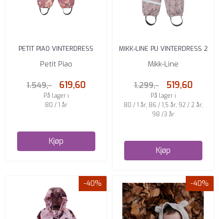
PETIT PIAO VINTERDRESS
MIKK-LINE PU VINTERDRESS 2
AUTUMN ANEMONE AOP
GLIDELÅSER CLOUD GRAY ...
Petit Piao
Mikk-Line
619,60
519,60
1.549,-
1.299,-
På lager i
På lager i
80 / 1 år
80 / 1 år, 86 / 1,5 år, 92 / 2 år,
98 /3 år
Kjøp
Kjøp
-40%
-40%