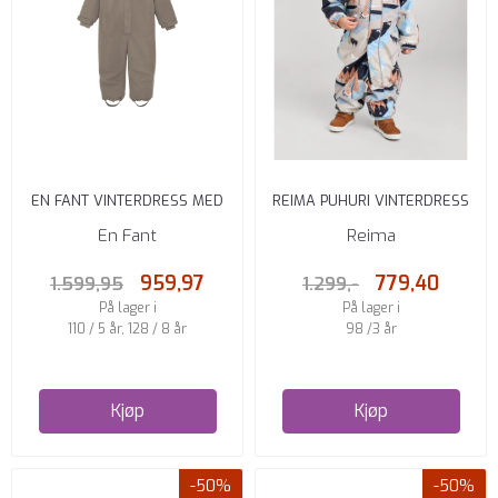
EN FANT VINTERDRESS MED
REIMA PUHURI VINTERDRESS
FUSKEPELS FUNGI
REIMATEC BEIGE
En Fant
Reima
959,97
779,40
1.599,95
1.299,-
På lager i
På lager i
110 / 5 år, 128 / 8 år
98 /3 år
Kjøp
Kjøp
-50%
-50%