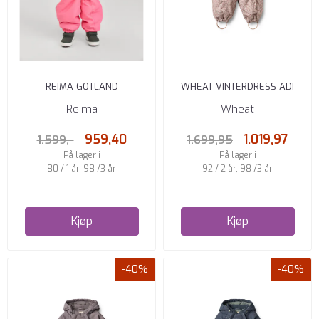
REIMA GOTLAND
WHEAT VINTERDRESS ADI
VINTERDRESS REIMATEC
ROSE DUST FLOWERS
Reima
Wheat
KORALLROSA
959,40
1.019,97
1.599,-
1.699,95
På lager i
På lager i
80 / 1 år, 98 /3 år
92 / 2 år, 98 /3 år
Kjøp
Kjøp
-40%
-40%