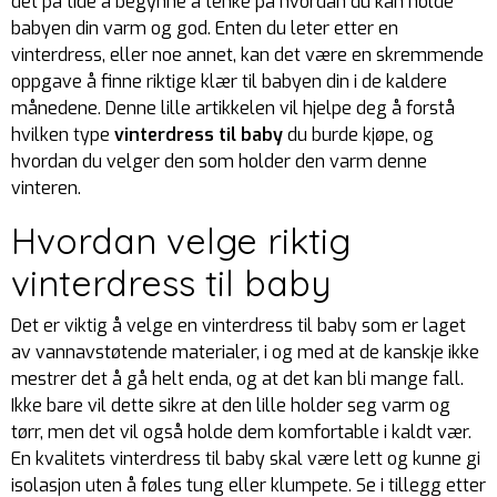
det på tide å begynne å tenke på hvordan du kan holde
babyen din varm og god. Enten du leter etter en
vinterdress, eller noe annet, kan det være en skremmende
oppgave å finne riktige klær til babyen din i de kaldere
månedene. Denne lille artikkelen vil hjelpe deg å forstå
hvilken type
vinterdress til baby
du burde kjøpe, og
hvordan du velger den som holder den varm denne
vinteren.
Hvordan velge riktig
vinterdress til baby
Det er viktig å velge en vinterdress til baby som er laget
av vannavstøtende materialer, i og med at de kanskje ikke
mestrer det å gå helt enda, og at det kan bli mange fall.
Ikke bare vil dette sikre at den lille holder seg varm og
tørr, men det vil også holde dem komfortable i kaldt vær.
En kvalitets vinterdress til baby skal være lett og kunne gi
isolasjon uten å føles tung eller klumpete. Se i tillegg etter