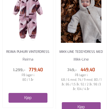
REIMA PUHURI VINTERDRESS
MIKK-LINE TEDDYDRESS MED
REIMATEC GRÅ ROSA
ØRER DOESKIN
Reima
Mikk-Line
779,40
449,40
1.299,-
749,-
På lager i
På lager i
80 / 1 år
68 / 6 mnd, 74 / 9 mnd, 80 / 1
år, 86 / 1,5 år, 92 / 2 år, 98 /3
år, 104 / 4 år
Kjøp
Kjøp