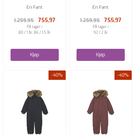
MED FUSKEPELS ROSE TAUPE
MED FUSKEPELS FLINT ...
En Fant
En Fant
755,97
755,97
1.259,95
1.259,95
På lager i
På lager i
80 / 1 år, 86 / 1,5 år
92 / 2 år
Kjøp
Kjøp
-40%
-40%