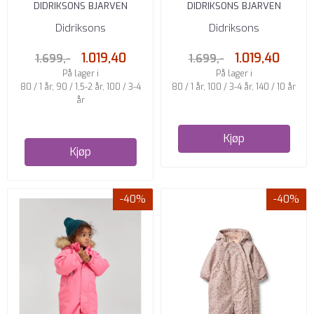
DIDRIKSONS BJARVEN
DIDRIKSONS BJARVEN
VINTERDRESS SWEET PINK
VINTERDRESS GALAXY BLUE
Didriksons
Didriksons
1.019,40
1.019,40
1.699,-
1.699,-
På lager i
På lager i
80 / 1 år, 90 / 1,5-2 år, 100 / 3-4
80 / 1 år, 100 / 3-4 år, 140 / 10 år
år
Kjøp
Kjøp
-40%
-40%