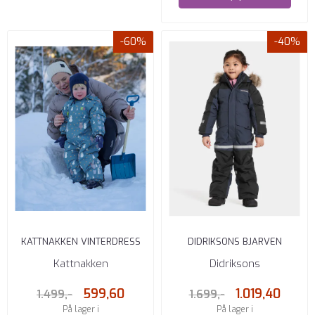
-60%
-40%
KATTNAKKEN VINTERDRESS
DIDRIKSONS BJARVEN
BABY SNØ
VINTERDRESS NAVY
Kattnakken
Didriksons
TOLVMETERSKOGEN ...
599,60
1.019,40
1.499,-
1.699,-
På lager i
På lager i