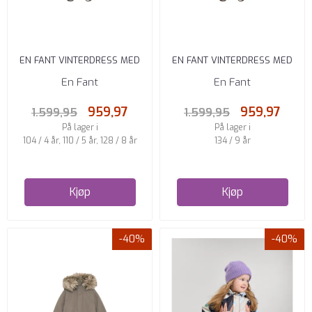
EN FANT VINTERDRESS MED
EN FANT VINTERDRESS MED
FUSKEPELS EBONY
FUSKEPELS ROSE TAUPE
En Fant
En Fant
959,97
959,97
1.599,95
1.599,95
På lager i
På lager i
104 / 4 år, 110 / 5 år, 128 / 8 år
134 / 9 år
Kjøp
Kjøp
-40%
-40%