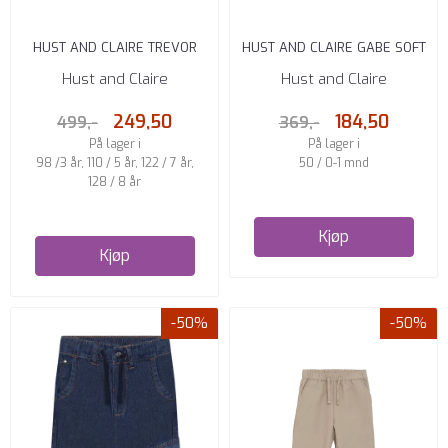
HUST AND CLAIRE TREVOR
HUST AND CLAIRE GABE SOFT
CORD W25 BUKSE DEEP IVY
BUKSE ADOBE ROSE
Hust and Claire
Hust and Claire
249,50
184,50
499,-
369,-
På lager i
På lager i
98 /3 år, 110 / 5 år, 122 / 7 år,
50 / 0-1 mnd
128 / 8 år
Kjøp
Kjøp
-50%
-50%