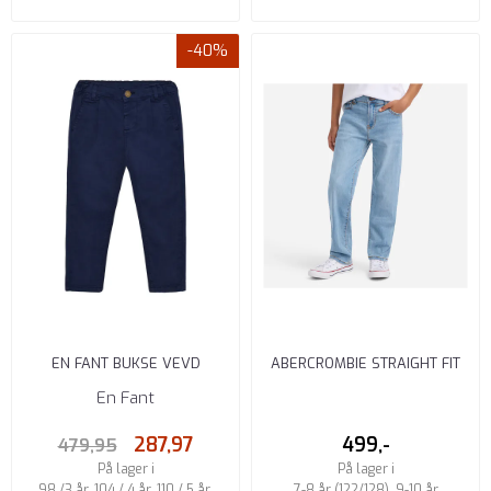
-40%
EN FANT BUKSE VEVD
ABERCROMBIE STRAIGHT FIT
MEDIEVAL BLUE
JEANS FACTS
En Fant
287,97
499,-
479,95
På lager i
På lager i
98 /3 år, 104 / 4 år, 110 / 5 år,
7-8 år (122/128), 9-10 år