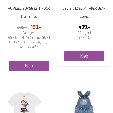
HUMMEL BUKSE MINI ROCK
LEVIS 512 SLIM TAPER JEAN
RIDGE
BASIL SKY WITHOUT ...
Hummel
Levis
180,-
499,-
300,-
På lager i
På lager i
68 / 6 mnd, 74 / 9 mnd, 80 / 1
164 /14 år
år, 86 / 1,5 år, 92 / 2 år, 98 /3
år, 104 / 4 år
Kjøp
Kjøp