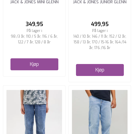
JACK & JONES MINI GLENN
JACK & JONES JUNIOR GLENN
JEANS SLIM FIT BLÅ DENIM
JEANS SLIM FIT BLÅ ...
349,95
499,95
På lager i
På lager i
98 /3 år, 110 / 5 år, 116 / 6 år,
140 / 10 år, 146 / 11 år, 152 / 12 år,
122 / 7 år, 128 / 8 år
158 / 13 år, 170 / 15-16 år, 164 /14
år, 176 /16 år
Kjøp
Kjøp