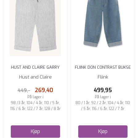
HUST AND CLAIRE GARRY
FLIINK DON CONTRAST BUKSE
SOMMERBUKSE SNOW WHITE
MEDIUM DENIM BLUE
Hust and Claire
Fliink
269,40
499,95
449,-
På lager i
På lager i
98 /3 år, 104 / 4 år, 110 / 5 år,
80 / 1 år, 92 / 2 år, 104 / 4 år, 110
116 / 6 år, 122 / 7 år, 128 / 8 år
/ 5 år, 116 / 6 år, 122 / 7 år
Kjøp
Kjøp