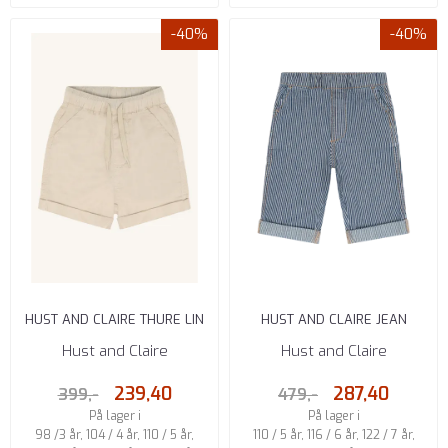
-40%
-40%
HUST AND CLAIRE THURE LIN
HUST AND CLAIRE JEAN
SHORTS SANDY
JEANS MED VEVDE STRIPER
Hust and Claire
Hust and Claire
BLUE ...
239,40
287,40
399,-
479,-
På lager i
På lager i
98 /3 år, 104 / 4 år, 110 / 5 år,
110 / 5 år, 116 / 6 år, 122 / 7 år,