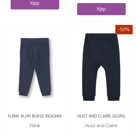
Kjøp
Kjøp
-50%
FLIINK ALON BUKSE INSIGNIA
HUST AND CLAIRE GEORG
BLUE
SOLID JOGGEBUKSE NAVY
Fliink
Hust and Claire