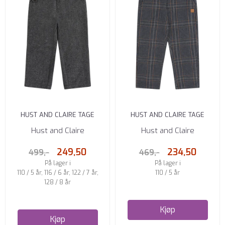
HUST AND CLAIRE TAGE
HUST AND CLAIRE TAGE
CHINOSBUKSE BLEND GUTT
CHINOSBUKSE BLEND GUTT
Hust and Claire
Hust and Claire
249,50
234,50
499,-
469,-
På lager i
På lager i
110 / 5 år, 116 / 6 år, 122 / 7 år,
110 / 5 år
128 / 8 år
Kjøp
Kjøp