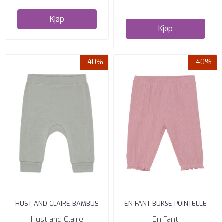
Kjøp
Kjøp
-40%
-40%
HUST AND CLAIRE BAMBUS
EN FANT BUKSE POINTELLE
GUSTI BUKSE FOREST FOG
ZEPHYR
Hust and Claire
En Fant