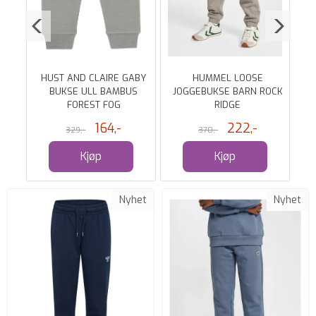
 (2
HUST AND CLAIRE GABY
HUMMEL LOOSE
BUKSE ULL BAMBUS
JOGGEBUKSE BARN ROCK
FOREST FOG
RIDGE
164,-
222,-
329,-
370,-
Kjøp
Kjøp
Nyhet
Nyhet