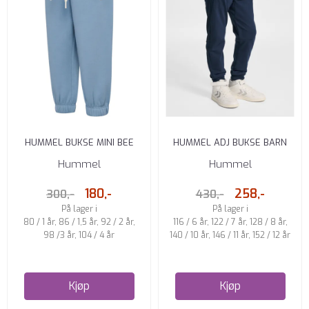
HUMMEL BUKSE MINI BEE
HUMMEL ADJ BUKSE BARN
DENIMBLÅ
MØRK BLÅ
Hummel
Hummel
180,-
258,-
300,-
430,-
På lager i
På lager i
80 / 1 år, 86 / 1,5 år, 92 / 2 år,
116 / 6 år, 122 / 7 år, 128 / 8 år,
98 /3 år, 104 / 4 år
140 / 10 år, 146 / 11 år, 152 / 12 år
Kjøp
Kjøp