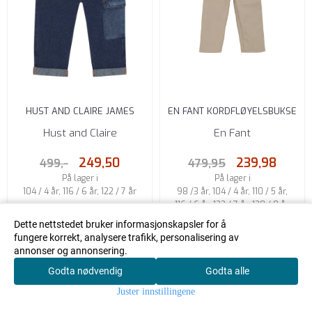
HUST AND CLAIRE JAMES
EN FANT KORDFLØYELSBUKSE
CONTRAST BUKSE DARK
FUNGI
Hust and Claire
En Fant
DENIM
249,50
239,98
499,-
479,95
På lager i
På lager i
104 / 4 år, 116 / 6 år, 122 / 7 år
98 /3 år, 104 / 4 år, 110 / 5 år,
116 / 6 år, 122 / 7 år, 128 / 8 år,
134 / 9 år, 140 / 10 år
Dette nettstedet bruker informasjonskapsler for å
fungere korrekt, analysere trafikk, personalisering av
Kjøp
annonser og annonsering.
Kjøp
Godta nødvendig
Godta alle
0
Juster innstillingene
Hjem
Meny
Handlekurv
Søk
Konto