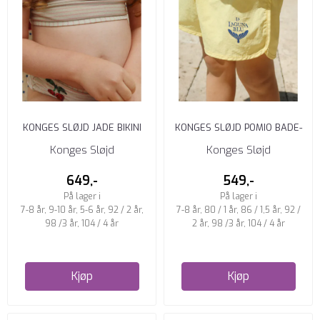
KONGES SLØJD JADE BIKINI
KONGES SLØJD POMIO BADE-
ROSE STRIPE
SHORTS POPCORN
Konges Sløjd
Konges Sløjd
649,-
549,-
På lager i
På lager i
7-8 år, 9-10 år, 5-6 år, 92 / 2 år,
7-8 år, 80 / 1 år, 86 / 1,5 år, 92 /
98 /3 år, 104 / 4 år
2 år, 98 /3 år, 104 / 4 år
Kjøp
Kjøp