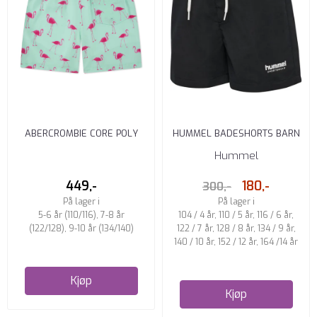
ABERCROMBIE CORE POLY
HUMMEL BADESHORTS BARN
TRUNK BEACH GLASS
SVART
Hummel
449,-
180,-
300,-
På lager i
På lager i
5-6 år (110/116), 7-8 år
104 / 4 år, 110 / 5 år, 116 / 6 år,
(122/128), 9-10 år (134/140)
122 / 7 år, 128 / 8 år, 134 / 9 år,
140 / 10 år, 152 / 12 år, 164 /14 år
Kjøp
Kjøp