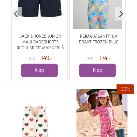
TS
JACK & JONES JUNIOR
REIMA ATLANTTI UV
MAUI BADESHORTS
DRAKT FROZEN BLUE
REGULAR FIT MARINEBLÅ
149,-
174,-
249,-
349,-
Kjøp
Kjøp
-30%