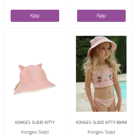
Kjøp
Kjøp
KONGES SLØJD KITTY
KONGES SLØJD KITTY BIKINI
SOLHATT POWDER PINK
POWDER PINK
Konges Sløjd
Konges Sløjd