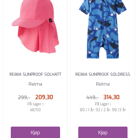
REIMA SUNPROOF SOLHATT
REIMA SUNPROOF SOLDRESS
MUSTEKALA SOFT CORAL
ATLANTTI SPARKLY BLUE
Reima
Reima
209,30
314,30
299,-
449,-
På lager i
På lager i
48/50
80 / 1 år, 92 / 2 år, 98 /3 år
Kjøp
Kjøp