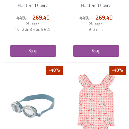
DRAKT IVORY M/BÆRPRINT
BADEDRAKT MED BEN, GUTT
Hust and Claire
Hust and Claire
...
269,40
269,40
449,-
449,-
På lager i
På lager i
1,5 - 2 år, 3-4 år, 5-6 år
9-12 mnd
Kjøp
Kjøp
-40%
-40%