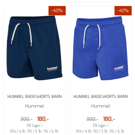
-40%
-40%
HUMMEL BADESHORTS BARN
HUMMEL BADESHORTS BARN
DRESS BLUES
BLÅ
Hummel
Hummel
180,-
180,-
300,-
300,-
På lager i
På lager i
104 / 4 år, 110 / 5 år, 116 / 6 år,
104 / 4 år, 110 / 5 år, 116 / 6 år,