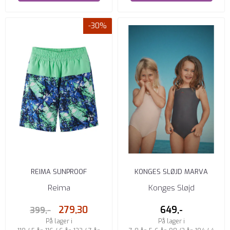
-30%
REIMA SUNPROOF
KONGES SLØJD MARVA
BADESHORTS PAPAIJA FRESH
BADEDRAKT 2-PK FRAPPÉ / ...
Reima
Konges Sløjd
MINT
279,30
649,-
399,-
På lager i
På lager i