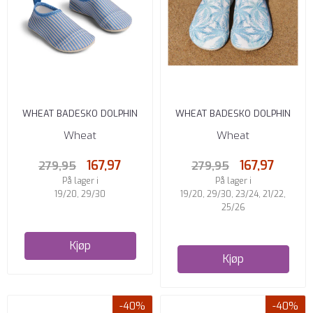
WHEAT BADESKO DOLPHIN
WHEAT BADESKO DOLPHIN
BLUE SWIM STRIPE
PALM BLUE
Wheat
Wheat
167,97
167,97
279,95
279,95
På lager i
På lager i
19/20, 29/30
19/20, 29/30, 23/24, 21/22,
25/26
Kjøp
Kjøp
-40%
-40%