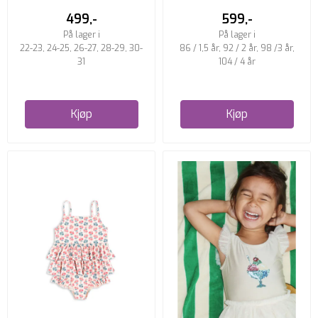
...
STRIPE
499,-
599,-
På lager i
På lager i
22-23, 24-25, 26-27, 28-29, 30-
86 / 1,5 år, 92 / 2 år, 98 /3 år,
31
104 / 4 år
Kjøp
Kjøp