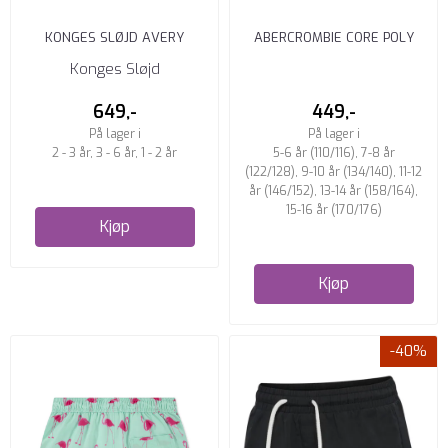
KONGES SLØJD AVERY
ABERCROMBIE CORE POLY
SVØMMEVEST MARMELATTA
TRUNK BELLINI
Konges Sløjd
649,-
449,-
På lager i
På lager i
2 - 3 år, 3 - 6 år, 1 - 2 år
5-6 år (110/116), 7-8 år
(122/128), 9-10 år (134/140), 11-12
år (146/152), 13-14 år (158/164),
15-16 år (170/176)
Kjøp
Kjøp
-40%