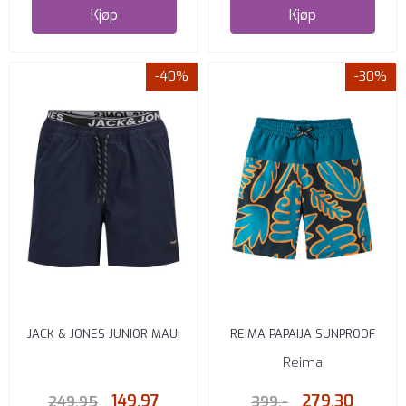
Kjøp
Kjøp
-40%
-30%
JACK & JONES JUNIOR MAUI
REIMA PAPAIJA SUNPROOF
BADESHORTS REGULAR FIT ...
BADESHORTS NAVY
Reima
149,97
279,30
249,95
399,-