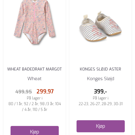
WHEAT BADEDRAKT MARGOT
KONGES SLØJD ASTER
PINK HEART FLOWERS
BADE-/UV-SKO STRIPE BLUIE
Wheat
Konges Sløjd
299,97
399,-
499,95
På lager i
På lager i
80 / 1 år, 92 / 2 år, 98 /3 år, 104
22-23, 26-27, 28-29, 30-31
/ 4 år, 110 / 5 år
Kjøp
Kjøp