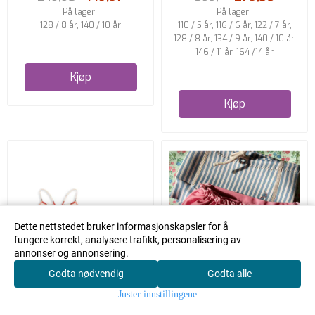
På lager i
På lager i
128 / 8 år, 140 / 10 år
110 / 5 år, 116 / 6 år, 122 / 7 år,
128 / 8 år, 134 / 9 år, 140 / 10 år,
146 / 11 år, 164 /14 år
Kjøp
Kjøp
Dette nettstedet bruker informasjonskapsler for å
fungere korrekt, analysere trafikk, personalisering av
annonser og annonsering.
Godta nødvendig
Godta alle
0
Juster innstillingene
Hjem
Meny
Handlekurv
Søk
Konto