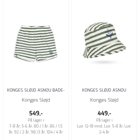
KONGES SLØJD ASNOU BADE-
KONGES SLØJD ASNOU
SHORTS STRIPE VERTI
SOLHATT (BUCKET) STRIPE
Konges Sløjd
Konges Sløjd
VERTI
549,-
449,-
På lager i
På lager i
7-8 år, 5-6 år, 80 / 1 år, 86 / 1,5
Lue: 12-18 mnd, Lue: 5-8 år, Lue:
år, 92 / 2 år, 98 /3 år, 104 / 4 år
2-4 år