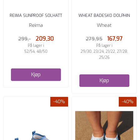
REIMA SUNPROOF SOLHATT
WHEAT BADESKO DOLPHIN
KILPIKONNA NAVY
PURPLE LIGHT PETUNIAS
Reima
Wheat
209,30
167,97
299,-
279,95
På lager i
På lager i
52/54, 48/50
29/30, 23/24, 21/22, 27/28,
25/26
Kjøp
Kjøp
-40%
-40%