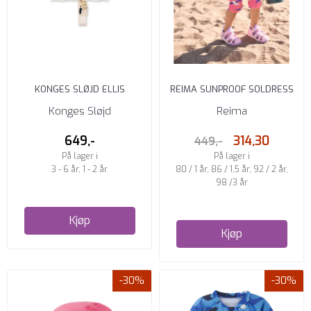
KONGES SLØJD ELLIS
REIMA SUNPROOF SOLDRESS
SVØMMEVEST BON COEUR
ATLANTTI SOFT CORAL
Konges Sløjd
Reima
COLORÉ
649,-
314,30
449,-
På lager i
På lager i
3 - 6 år, 1 - 2 år
80 / 1 år, 86 / 1,5 år, 92 / 2 år,
98 /3 år
Kjøp
Kjøp
-30%
-30%