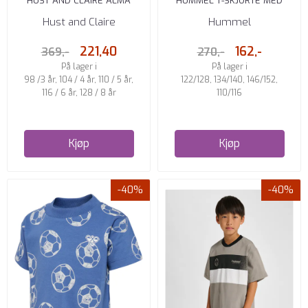
HUST AND CLAIRE ALMA
HUMMEL T-SKJORTE MED
TSKJORTE SHELL
VOLANGER ROCK RIDGE
Hust and Claire
Hummel
221,40
162,-
369,-
270,-
På lager i
På lager i
98 /3 år, 104 / 4 år, 110 / 5 år,
122/128, 134/140, 146/152,
116 / 6 år, 128 / 8 år
110/116
Kjøp
Kjøp
-40%
-40%