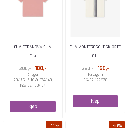
FILA CERANOVA SLIM
FILA MONTEREGGI T-SKJORTE
CROPPED T-SKJORTE PINK
WHITE
Fila
Fila
180,-
168,-
300,-
280,-
På lager i
På lager i
170/176: 15-16 år, 134/140,
86/92, 122/128
146/152, 158/164
Kjøp
Kjøp
-40%
-40%