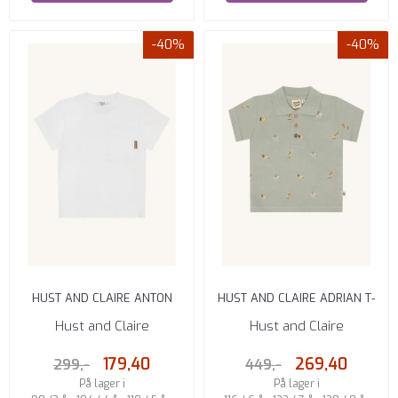
-40%
-40%
HUST AND CLAIRE ANTON
HUST AND CLAIRE ADRIAN T-
SLUB T-SKJORTE IVORY
SKJORTE ICEBERG
Hust and Claire
Hust and Claire
179,40
269,40
299,-
449,-
På lager i
På lager i