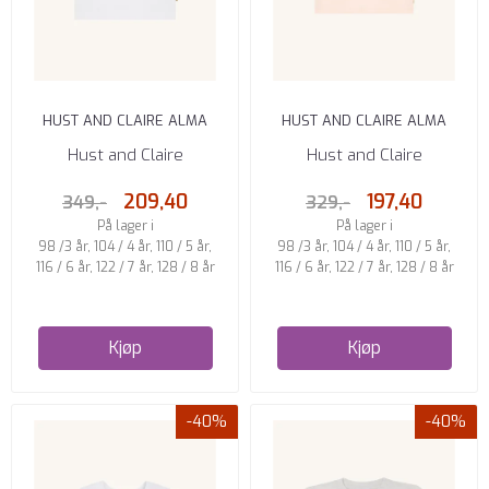
HUST AND CLAIRE ALMA
HUST AND CLAIRE ALMA
GOOPLE T-SKJORTE HVIT
TSKJORTE QUARTZ
Hust and Claire
Hust and Claire
209,40
197,40
349,-
329,-
På lager i
På lager i
98 /3 år, 104 / 4 år, 110 / 5 år,
98 /3 år, 104 / 4 år, 110 / 5 år,
116 / 6 år, 122 / 7 år, 128 / 8 år
116 / 6 år, 122 / 7 år, 128 / 8 år
Kjøp
Kjøp
-40%
-40%