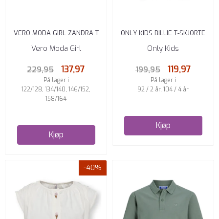
VERO MODA GIRL ZANDRA T
ONLY KIDS BILLIE T-SKJORTE
SKJORTE OVERSIZE FIT SNOW
TOFU FLOWER BOUQUET
Vero Moda Girl
Only Kids
...
137,97
119,97
229,95
199,95
På lager i
På lager i
122/128, 134/140, 146/152,
92 / 2 år, 104 / 4 år
158/164
Kjøp
Kjøp
-40%