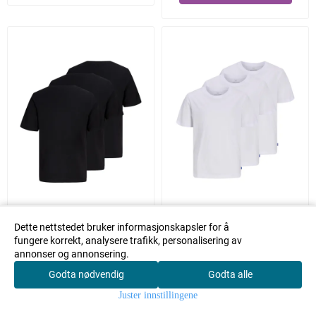
Dette nettstedet bruker informasjonskapsler for å
JACK & JONES JUNIOR 3.PK T-
JACK & JONES JUNIOR 3.PK T-
fungere korrekt, analysere trafikk, personalisering av
annonser og annonsering.
SKJORTE REGULAR FIT ...
SKJORTE REGULAR FIT ...
Godta nødvendig
Godta alle
0
499,95
499,95
Juster innstillingene
Hjem
Meny
Handlekurv
Søk
Konto
På lager i
På lager i