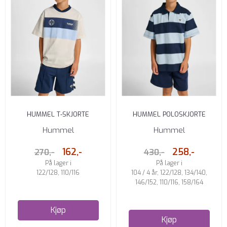
HUMMEL T-SKJORTE
HUMMEL POLOSKJORTE
OFFWHITE
STRIPET DRESS BLUES
Hummel
Hummel
162,-
258,-
270,-
430,-
På lager i
På lager i
122/128, 110/116
104 / 4 år, 122/128, 134/140,
146/152, 110/116, 158/164
Kjøp
Kjøp