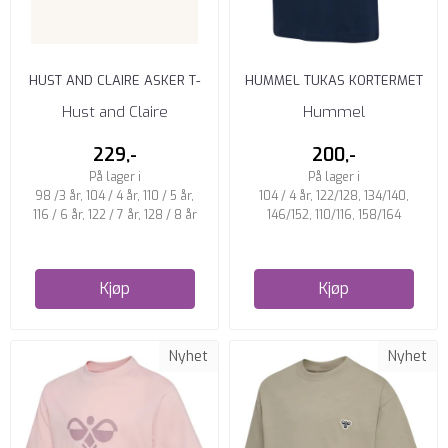
HUST AND CLAIRE ASKER T-
HUMMEL TUKAS KORTERMET
SKJORTE NAVY
T-SKJORTE JUNIOR DRESS ...
Hust and Claire
Hummel
229,-
200,-
På lager i
På lager i
98 /3 år, 104 / 4 år, 110 / 5 år,
104 / 4 år, 122/128, 134/140,
116 / 6 år, 122 / 7 år, 128 / 8 år
146/152, 110/116, 158/164
Kjøp
Kjøp
Nyhet
Nyhet