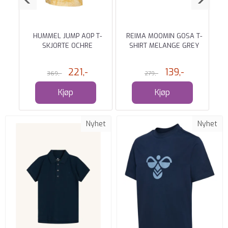
E
HUMMEL JUMP AOP T-
REIMA MOOMIN GOSA T-
SKJORTE OCHRE
SHIRT MELANGE GREY
221,-
139,-
369,-
279,-
Kjøp
Kjøp
Nyhet
Nyhet