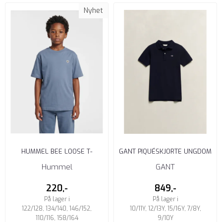
Nyhet
HUMMEL BEE LOOSE T-
GANT PIQUÉSKJORTE UNGDOM
SKJORTE JUNIOR FLINT STONE
EVENING BLUE
Hummel
GANT
220,-
849,-
På lager i
På lager i
122/128, 134/140, 146/152,
10/11Y, 12/13Y, 15/16Y, 7/8Y,
110/116, 158/164
9/10Y