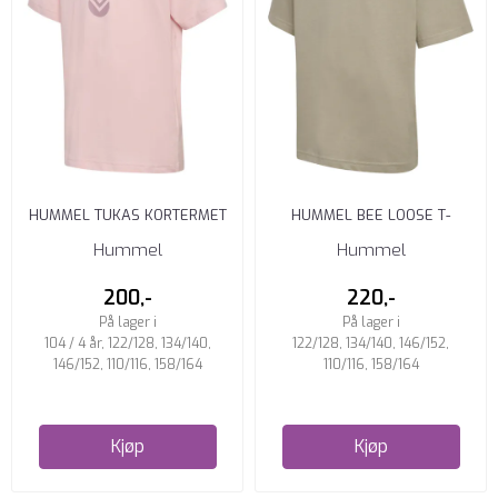
HUMMEL TUKAS KORTERMET
HUMMEL BEE LOOSE T-
T-SKJORTE JUNIOR PALE ...
SKJORTE JUNIOR VINTAGE
Hummel
Hummel
KHAKI
200,-
220,-
På lager i
På lager i
104 / 4 år, 122/128, 134/140,
122/128, 134/140, 146/152,
146/152, 110/116, 158/164
110/116, 158/164
Kjøp
Kjøp