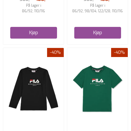
På lager i
På lager i
86/92, 110/116
86/92, 98/104, 122/128, 110/116
Kjøp
Kjøp
-40%
-40%