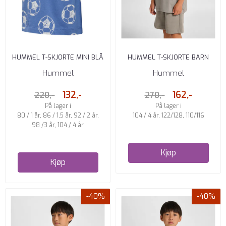
HUMMEL T-SKJORTE MINI BLÅ
HUMMEL T-SKJORTE BARN
ROCK RIDGE
Hummel
Hummel
132,-
162,-
220,-
270,-
På lager i
På lager i
80 / 1 år, 86 / 1,5 år, 92 / 2 år,
104 / 4 år, 122/128, 110/116
98 /3 år, 104 / 4 år
Kjøp
Kjøp
-40%
-40%