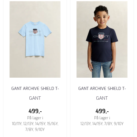
GANT ARCHIVE SHIELD T-
GANT ARCHIVE SHIELD T-
SKJORTE UNGDOM SKY BLUE
SKJORTE UNGDOM EVENING
GANT
GANT
BLUE
499,-
499,-
På lager i
På lager i
10/11Y, 12/13Y, 14/15Y, 15/16Y,
12/13Y, 14/15Y, 7/8Y, 9/10Y
7/8Y, 9/10Y