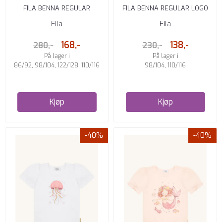
FILA BENNA REGULAR
FILA BENNA REGULAR LOGO
LANGERMET T-SKJORTE
T-SKJORTE GREEN
Fila
Fila
BLACK
168,-
138,-
280,-
230,-
På lager i
På lager i
86/92, 98/104, 122/128, 110/116
98/104, 110/116
Kjøp
Kjøp
-40%
-40%