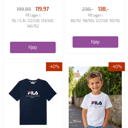
...
119,97
138,-
199,95
230,-
På lager i
På lager i
116 / 6 år, 122/128, 134/140,
86/92, 98/104, 122/128, 110/116
146/152
Kjøp
Kjøp
-40%
-40%