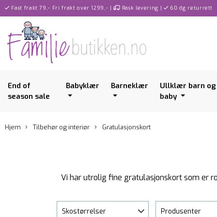
Fast frakt 79,- Fri frakt over 1299,-
|
Rask levering
|
60 dg returrett
End of
Babyklær
Barneklær
Ullklær barn og
season sale
baby
Hjem
Tilbehør og interiør
Gratulasjonskort
Vi har utrolig fine gratulasjonskort som er r
Skostørrelser
Produsenter