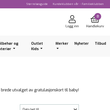
Størrelsesguide
Kundeklubben vår - Familieklubben
0
Logg inn
Handlekurv
ilbehør og
Outlet
Merker
Nyheter
Tilbud
nteriør
Kids
t brede utvalget av gratulasjonskort til baby!
Dato lagt til