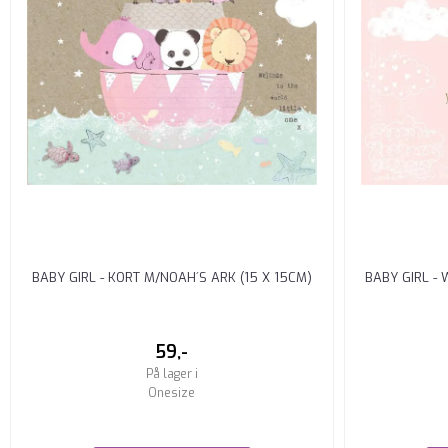
BABY GIRL - KORT M/NOAH´S ARK (15 X 15CM)
BABY GIRL -
59,-
På lager i
Onesize