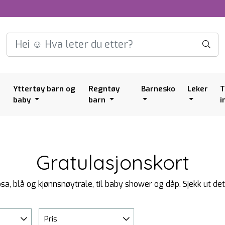
Yttertøy barn og
Regntøy
Barnesko
Leker
T
baby
barn
i
Gratulasjonskort
osa, blå og kjønnsnøytrale, til baby shower og dåp. Sjekk ut de
Pris