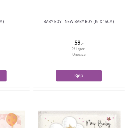
M)
BABY BOY - NEW BABY BOY (15 X 15CM)
59,-
På lager i
Onesize
Kjøp