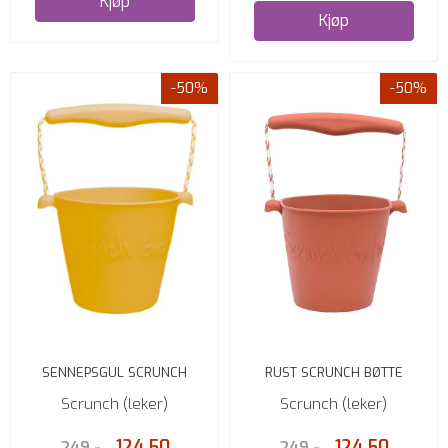
Kjøp
Kjøp
-50%
-50%
SENNEPSGUL SCRUNCH
RUST SCRUNCH BØTTE
BØTTE
Scrunch (leker)
Scrunch (leker)
124,50
124,50
249,-
249,-