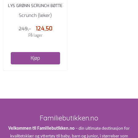
LYS GRØNN SCRUNCH BØTTE
Scrunch (leker)
124,50
249,-
På lager
Kjøp
Familiebutikken.no
Velkommen til Familiebutikken.no
– din ultimate destinasjon for
kvalitetsklær og yttertøy til baby, barn og junior, i størrelser som