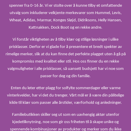
spenner fra 0-16 år. Vi er stolte over å kunne tilby et omfattende
utvalg som inkluderer velkjente merkevarer som Hummel, Levis,
Wheat, Adidas, Marmar, Konges Sløjd, Didriksons, Helly Hansen,
Kattnakken, Dock Boot og en rekke andre.
Vi forstår viktigheten av å tilby klær og stilige løsninger i ulike
prisklasser. Derfor er vi glade for å presentere et bredt spekter av
rimelige merker, slik at du kan finne det perfekte plagget uten å gå på
kompromiss med kvalitet eller stil. Hos oss finner du en rekke
valgmuligheter i alle prisklasser, så uansett budsjett har vi noe som
passer for deg og din familie.
Enten du leter etter plagg for solfylte sommerdager eller varme
vinterkvelder, har vi det du trenger. Vårt mål er å være din pålitelige
kilde til klær som passer alle årstider, værforhold og anledninger.
Familiebutikken skiller seg ut som en uavhengig aktør utenfor
kjedetilknytning, noe som gir oss friheten til å skape unike og
spennende kombinasjoner av produkter og merker som du ikke