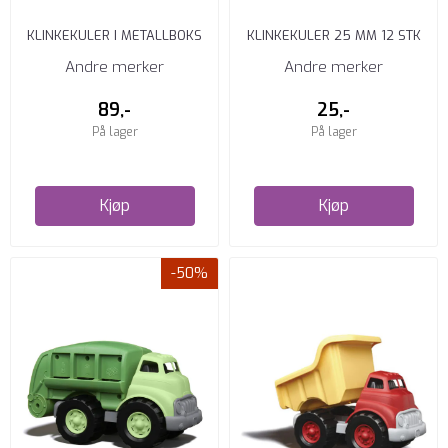
KLINKEKULER I METALLBOKS
KLINKEKULER 25 MM 12 STK
160 STK
BLÅ/GRØNN
Andre merker
Andre merker
89,-
25,-
På lager
På lager
Kjøp
Kjøp
-50%