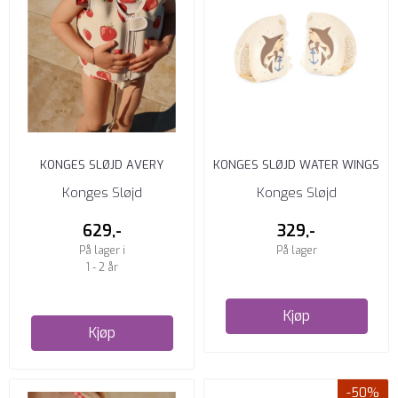
KONGES SLØJD AVERY
KONGES SLØJD WATER WINGS
SVØMMEVEST FRAGOLA
SHARK FIN SHARK ATTACK
Konges Sløjd
Konges Sløjd
629,-
329,-
På lager i
På lager
1 - 2 år
Kjøp
Kjøp
-50%