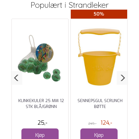
Populært i
Strandleker
50%
TIL
KLINKEKULER 25 MM 12
SENNEPSGUL SCRUNCH
KE
STK BLÅ/GRØNN
BØTTE
S
25,-
124,-
249,-
Kjøp
Kjøp