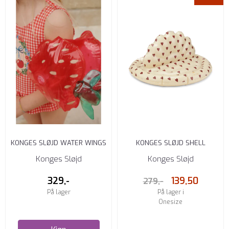
KONGES SLØJD WATER WINGS
KONGES SLØJD SHELL
STRAWBERRY
SPRINKLER MON AMOUR
Konges Sløjd
Konges Sløjd
329,-
139,50
279,-
På lager
På lager i
Onesize