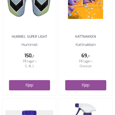
HUMMEL SUPER LIGHT
KATTNAKKEN
LEGGBESKYTTERE
REPERASJONSLAPPER TIL
Hummel
Kattnakken
BLACK/WHITE
REGNTØY
150,-
69,-
På lager i
På lager i
S, M, L
Onesize
Kjøp
Kjøp