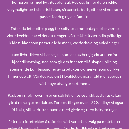
kompromiss med kvalitet eller stil. Hos oss finner du en rekke
valgmuligheter i alle prisklasser, så uansett budsjett har vi noe som
passer for deg og din familie.
Enten du leter etter plagg for solfylte sommerdager eller varme
vinterkvelder, har vi det du trenger. Vårt mål er å være din pålitelige
kilde til klær som passer alle årstider, værforhold og anledninger.
Familiebutikken skiller seg ut som en uavhengig aktør utenfor
kjedetilknytning, noe som gir oss friheten til å skape unike og
spennende kombinasjoner av produkter og merker som du ikke
finner overalt. Vår dedikasjon til kvalitet og mangfold gjenspeiles i
vårt nøye utvalgte sortiment.
Rask og rimelig levering er en selvfølge hos oss, slik at du raskt kan
nyte dine valgte produkter. For bestillinger over 1299,- tilbyr vi også
fri frakt, slik at du kan handle med glede og uten bekymringer.
Enten du foretrekker å utforske vårt varierte utvalg på nettet eller