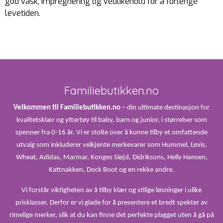
god vask, impregnering og vedlikehold for å forlenge
levetiden.
Familiebutikken.no
Velkommen til Familiebutikken.no
– din ultimate destinasjon for
kvalitetsklær og yttertøy til baby, barn og junior, i størrelser som
spenner fra 0-16 år. Vi er stolte over å kunne tilby et omfattende
utvalg som inkluderer velkjente merkevarer som Hummel, Levis,
Wheat, Adidas, Marmar, Konges Sløjd, Didriksons, Helly Hansen,
Kattnakken, Dock Boot og en rekke andre.
Vi forstår viktigheten av å tilby klær og stilige løsninger i ulike
prisklasser. Derfor er vi glade for å presentere et bredt spekter av
rimelige merker, slik at du kan finne det perfekte plagget uten å gå på