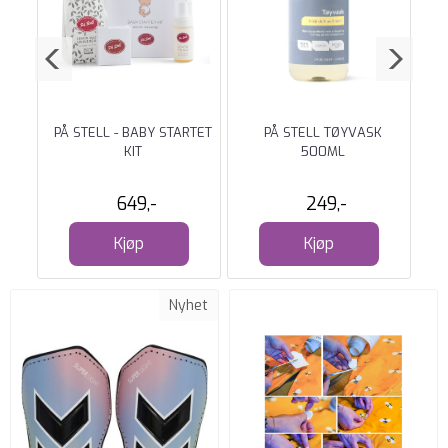
PÅ STELL - BABY STARTET
PÅ STELL TØYVASK
P
TIL
KIT
500ML
649,-
249,-
Kjøp
Kjøp
Nyhet