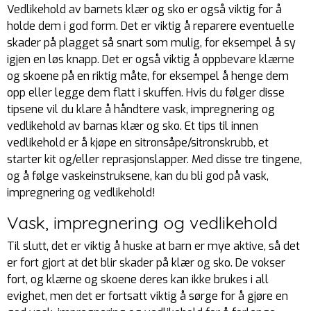
Vedlikehold av barnets klær og sko er også viktig for å
holde dem i god form. Det er viktig å reparere eventuelle
skader på plagget så snart som mulig, for eksempel å sy
igjen en løs knapp. Det er også viktig å oppbevare klærne
og skoene på en riktig måte, for eksempel å henge dem
opp eller legge dem flatt i skuffen. Hvis du følger disse
tipsene vil du klare å håndtere vask, impregnering og
vedlikehold av barnas klær og sko. Et tips til innen
vedlikehold er å kjøpe en sitronsåpe/sitronskrubb, et
starter kit og/eller reprasjonslapper. Med disse tre tingene,
og å følge vaskeinstruksene, kan du bli god på vask,
impregnering og vedlikehold!
Vask, impregnering og vedlikehold
Til slutt, det er viktig å huske at barn er mye aktive, så det
er fort gjort at det blir skader på klær og sko. De vokser
fort, og klærne og skoene deres kan ikke brukes i all
evighet, men det er fortsatt viktig å sørge for å gjøre en