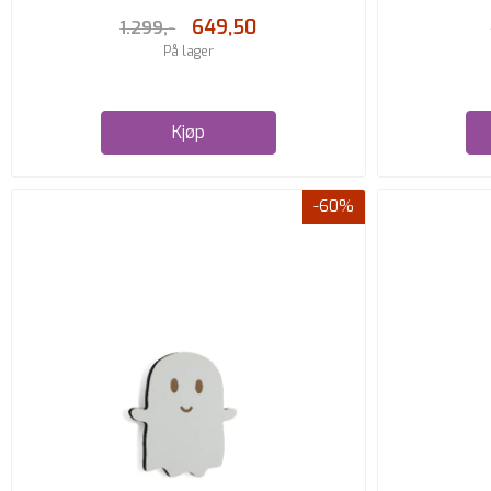
649,50
1.299,-
På lager
Kjøp
-60%