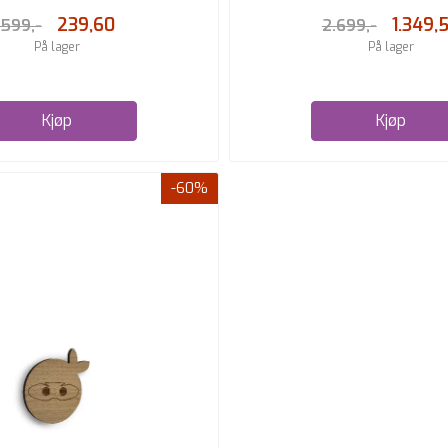
239,60
1.349,
599,-
2.699,-
På lager
På lager
Kjøp
Kjøp
-60%