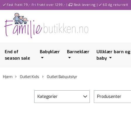
Fast frakt 79,- Fri frakt over 1299,-
|
Rask levering
|
60 dg returrett
End of
Babyklær
Barneklær
Ullklær barn og
season sale
baby
Hjem
Outlet Kids
Outlet Babyutstyr
Kategorier
Produsenter