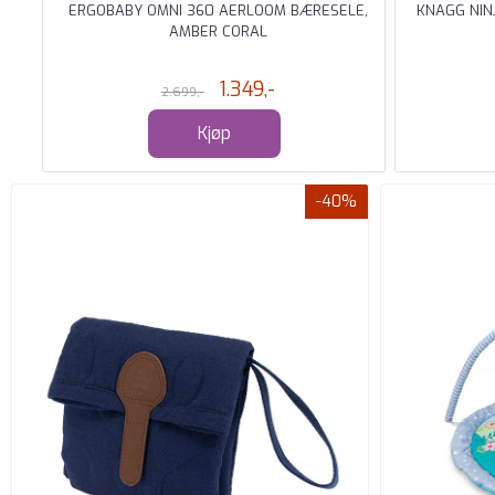
ERGOBABY OMNI 360 AERLOOM BÆRESELE,
KNAGG NINJ
AMBER CORAL
1.349,-
2.699,-
Kjøp
-40%