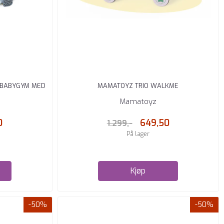
 BABYGYM MED
MAMATOYZ TRIO WALKME
Mamatoyz
0
649,50
1.299,-
På lager
Kjøp
-50%
-50%