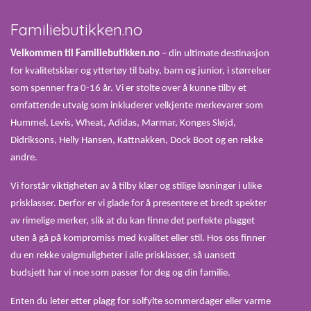
Familiebutikken.no
Velkommen til Familiebutikken.no
– din ultimate destinasjon
for kvalitetsklær og yttertøy til baby, barn og junior, i størrelser
som spenner fra 0-16 år. Vi er stolte over å kunne tilby et
omfattende utvalg som inkluderer velkjente merkevarer som
Hummel, Levis, Wheat, Adidas, Marmar, Konges Sløjd,
Didriksons, Helly Hansen, Kattnakken, Dock Boot og en rekke
andre.
Vi forstår viktigheten av å tilby klær og stilige løsninger i ulike
prisklasser. Derfor er vi glade for å presentere et bredt spekter
av rimelige merker, slik at du kan finne det perfekte plagget
uten å gå på kompromiss med kvalitet eller stil. Hos oss finner
du en rekke valgmuligheter i alle prisklasser, så uansett
budsjett har vi noe som passer for deg og din familie.
Enten du leter etter plagg for solfylte sommerdager eller varme