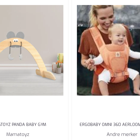
TOYZ PANDA BABY GYM
ERGOBABY OMNI 360 AERLOO
AMBER CORAL
Mamatoyz
Andre merker