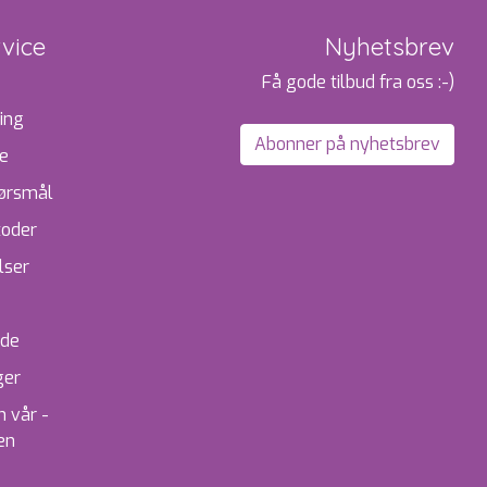
vice
Nyhetsbrev
Få gode tilbud fra oss :-)
ing
Abonner på nyhetsbrev
te
pørsmål
toder
lser
ide
ger
 vår -
en