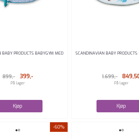
N BABY PRODUCTS BABYGYM MED
SCANDINAVIAN BABY PRODUCTS
4 LEKER ...
...
399,-
849,5
899,-
1.699,-
På lager
På lager
Kjøp
Kjøp
-60%