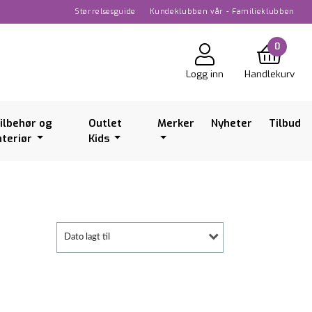
Størrelsesguide
Kundeklubben vår - Familieklubben
0
Logg inn
Handlekurv
ilbehør og
Outlet
Merker
Nyheter
Tilbud
nteriør
Kids
Dato lagt til