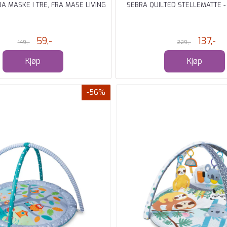
A MASKE I TRE, FRA MASE LIVING
SEBRA QUILTED STELLEMATTE -
59,-
137,-
149,-
229,-
Kjøp
Kjøp
-56%