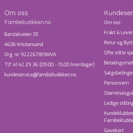
Om oss
Kundeser
Familiebutikken.no
Om oss
Frakt & Lever
Barstølveien 35
Retur og Byt
4636 Kristiansand
Ofte stilte s
Org. nr. 922267189MVA
Betalingsme
Tlf:
41 42 29 36 (09.00 - 15.00 hverdager)
Salgsbetinge
kundeservice@familiebutikken.no
Personvern
Størrelsesgu
Ledige stillin
Kundeklubben
Familieklubb
Gavekort