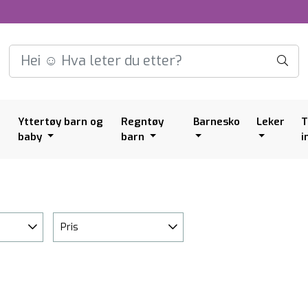
Yttertøy barn og
Regntøy
Barnesko
Leker
T
baby
barn
i
Pris