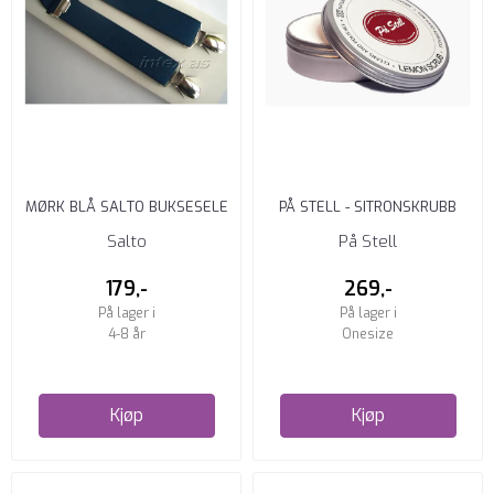
MØRK BLÅ SALTO BUKSESELE
PÅ STELL - SITRONSKRUBB
4 - 8 ÅR
Salto
På Stell
179,-
269,-
På lager i
På lager i
4-8 år
Onesize
Kjøp
Kjøp