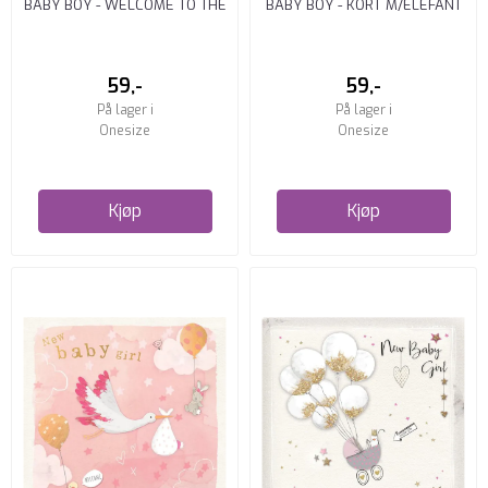
BABY BOY - WELCOME TO THE
BABY BOY - KORT M/ELEFANT
WORLD (15 X 15CM)
(15 X 15CM)
59,-
59,-
På lager i
På lager i
Onesize
Onesize
Kjøp
Kjøp