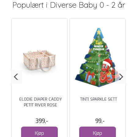
Populært i
Diverse Baby 0 - 2 år
 GUL
ELODIE DIAPER CADDY
TINTI SPARKLE SETT
K
PETIT RIVER ROSE
399,-
99,-
Kjøp
Kjøp