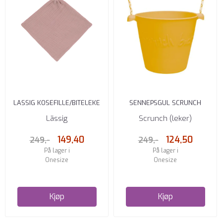
LASSIG KOSEFILLE/BITELEKE
SENNEPSGUL SCRUNCH
SOMMERFUGL
BØTTE
Lässig
Scrunch (leker)
149,40
124,50
249,-
249,-
På lager i
På lager i
Onesize
Onesize
Kjøp
Kjøp