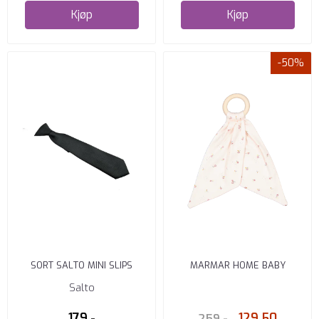
Kjøp
Kjøp
-50%
SORT SALTO MINI SLIPS
MARMAR HOME BABY
M/STRUKTUR 1-5 ÅR
TEETHER MODAL SMOOTH
Salto
PRINT ...
179,-
129,50
259,-