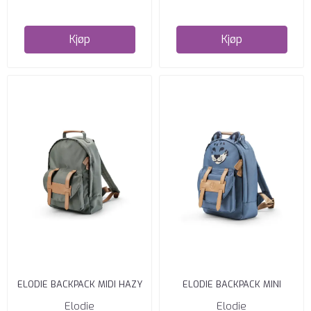
Kjøp
Kjøp
ELODIE BACKPACK MIDI HAZY
ELODIE BACKPACK MINI
JADE
GARDEN LEO
Elodie
Elodie