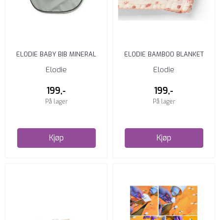
ELODIE BABY BIB MINERAL
ELODIE BAMBOO BLANKET
GREEN
PETIT RIVER ROSE
Elodie
Elodie
199,-
199,-
På lager
På lager
Kjøp
Kjøp