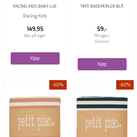
RACING KIDS BABY LUE
TINTI BADEPERLER BLÅ
GREENFOG
Racing Kids
149,95
59,-
Ikke på lager
På lager i
Onesize
Kjøp
Kjøp
-60%
-60%