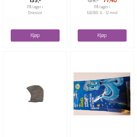
139,-
77,40
129,-
På lager i
På lager i
Onesize
68/80: 6 - 12 mnd
Kjøp
Kjøp