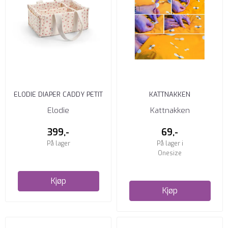
ELODIE DIAPER CADDY PETIT
KATTNAKKEN
RIVER ROSE
REPERASJONSLAPPER TIL
Elodie
Kattnakken
REGNTØY
399,-
69,-
På lager
På lager i
Onesize
Kjøp
Kjøp