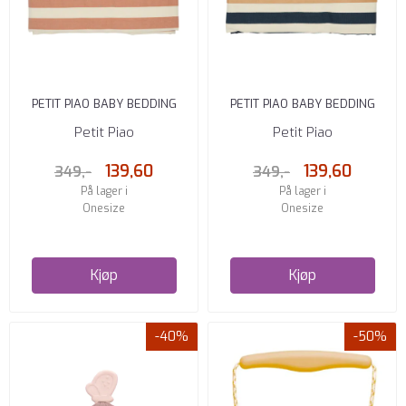
PETIT PIAO BABY BEDDING
PETIT PIAO BABY BEDDING
DUSTY ROSE/CREAM 70 X 100
MARINE/CREAM 70 X 100
Petit Piao
Petit Piao
139,60
139,60
349,-
349,-
På lager i
På lager i
Onesize
Onesize
Kjøp
Kjøp
-40%
-50%