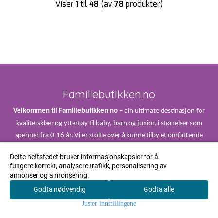
Viser
1
til
48
(av
78
produkter)
Familiebutikken.no
Velkommen til Familiebutikken.no
– din ultimate destinasjon for
kvalitetsklær og yttertøy til baby, barn og junior, i størrelser som
spenner fra 0-16 år. Vi er stolte over å kunne tilby et omfattende
utvalg som inkluderer velkjente merkevarer som Hummel, Levis,
Dette nettstedet bruker informasjonskapsler for å
Wheat, Adidas, Marmar, Konges Sløjd, Didriksons, Helly Hansen,
fungere korrekt, analysere trafikk, personalisering av
Kattnakken, Dock Boot og en rekke andre.
annonser og annonsering.
Godta nødvendig
Godta alle
0
Vi forstår viktigheten av å tilby klær og stilige løsninger i ulike
Juster innstillingene
prisklasser. Derfor er vi glade for å presentere et bredt spekter av
Hjem
Meny
Handlekurv
Søk
Konto
rimelige merker, slik at du kan finne det perfekte plagget uten å gå på