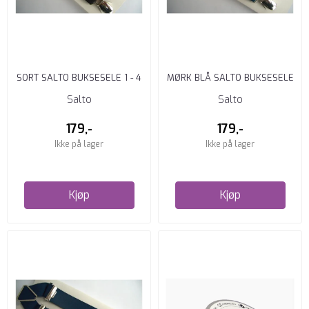
SORT SALTO BUKSESELE 1 - 4
MØRK BLÅ SALTO BUKSESELE
ÅR
1-4 ÅR
Salto
Salto
179,-
179,-
Ikke på lager
Ikke på lager
Kjøp
Kjøp