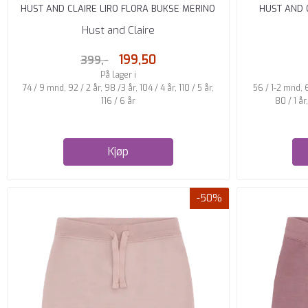
HUST AND CLAIRE LIRO FLORA BUKSE MERINO
HUST AND 
ULL OFF ...
Hust and Claire
199,50
399,-
På lager i
74 / 9 mnd, 92 / 2 år, 98 /3 år, 104 / 4 år, 110 / 5 år,
56 / 1-2 mnd, 
116 / 6 år
80 / 1 år
Kjøp
-50%