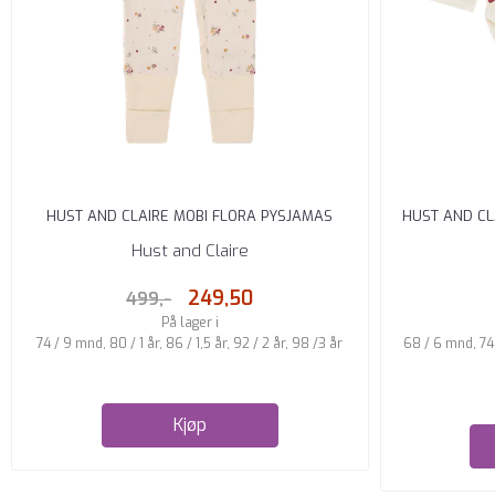
HUST AND CLAIRE MOBI FLORA PYSJAMAS
HUST AND CL
MERINO ULL ...
Hust and Claire
249,50
499,-
På lager i
74 / 9 mnd, 80 / 1 år, 86 / 1,5 år, 92 / 2 år, 98 /3 år
68 / 6 mnd, 74 
Kjøp