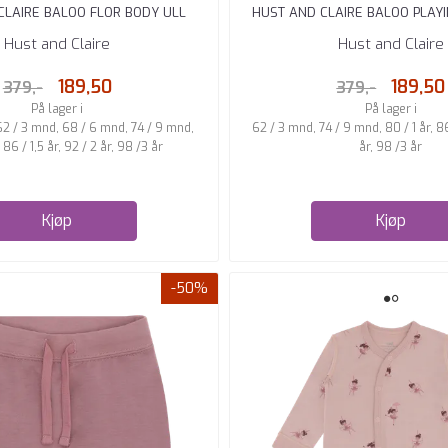
CLAIRE BALOO FLOR BODY ULL
HUST AND CLAIRE BALOO PLAY
BAMBUS OFF ...
BAMBUS OFF ...
Hust and Claire
Hust and Claire
189,50
189,50
379,-
379,-
På lager i
På lager i
62 / 3 mnd, 68 / 6 mnd, 74 / 9 mnd,
62 / 3 mnd, 74 / 9 mnd, 80 / 1 år, 86 
, 86 / 1,5 år, 92 / 2 år, 98 /3 år
år, 98 /3 år
Kjøp
Kjøp
-50%