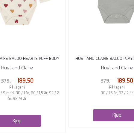
AIRE BALOO HEARTS PUFF BODY
HUST AND CLAIRE BALOO PLAY
ULL BAMBUS ...
BAMBUS ...
Hust and Claire
Hust and Claire
189,50
189,50
379,-
379,-
På lager i
På lager i
/ 9 mnd, 80 / 1 år, 86 / 1,5 år, 92 / 2
86 / 1,5 år, 92 / 2 år
år, 98 /3 år
Kjøp
Kjøp