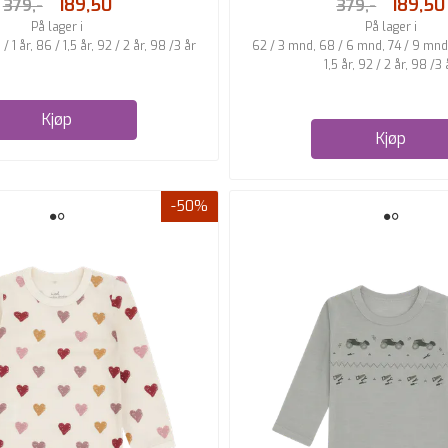
189,50
189,50
379,-
379,-
På lager i
På lager i
 1 år, 86 / 1,5 år, 92 / 2 år, 98 /3 år
62 / 3 mnd, 68 / 6 mnd, 74 / 9 mnd, 
1,5 år, 92 / 2 år, 98 /3 
Kjøp
Kjøp
-50%