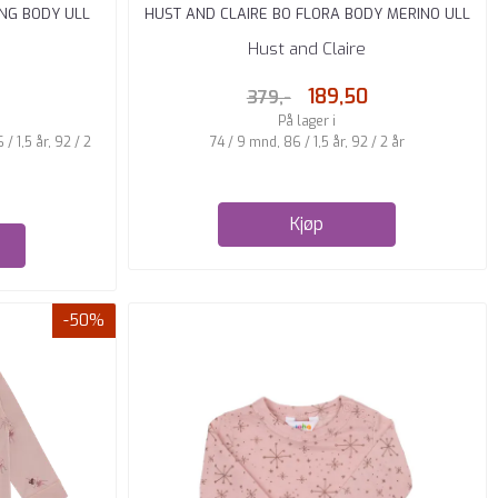
ING BODY ULL
HUST AND CLAIRE BO FLORA BODY MERINO ULL
OFF ...
Hust and Claire
189,50
379,-
På lager i
/ 1,5 år, 92 / 2
74 / 9 mnd, 86 / 1,5 år, 92 / 2 år
Kjøp
-50%