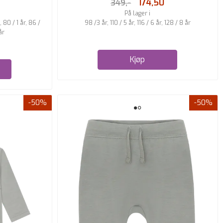
174,50
349,-
På lager i
80 / 1 år, 86 /
98 /3 år, 110 / 5 år, 116 / 6 år, 128 / 8 år
år
Kjøp
-50%
-50%