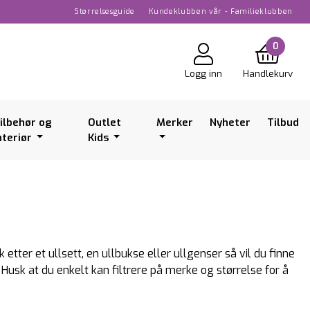
Størrelsesguide
Kundeklubben vår - Familieklubben
0
Logg inn
Handlekurv
ilbehør og
Outlet
Merker
Nyheter
Tilbud
nteriør
Kids
k etter et ullsett, en ullbukse eller ullgenser så vil du finne
 Husk at du enkelt kan filtrere på merke og størrelse for å