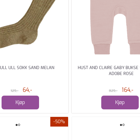
 ULL ULL SOKK SAND MELAN
HUST AND CLAIRE GABY BUKSE
ADOBE ROSE
64,-
164,-
129,-
329,-
Kjøp
Kjøp
-50%