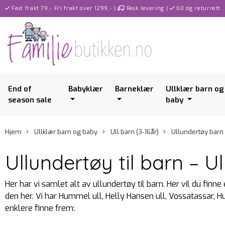
Fast frakt 79,- Fri frakt over 1299,-
|
Rask levering
|
60 dg returrett
End of
Babyklær
Barneklær
Ullklær barn og
season sale
baby
Hjem
Ullklær barn og baby
Ull barn (3-16år)
Ullundertøy barn
Ullundertøy til barn – 
Her har vi samlet alt av ullundertøy til barn. Her vil du finne 
den her. Vi har Hummel ull, Helly Hansen ull, Vossatassar, Hu
enklere finne frem: