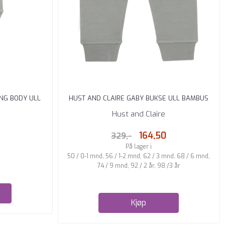
ING BODY ULL
HUST AND CLAIRE GABY BUKSE ULL BAMBUS
FOREST FOG
Hust and Claire
164,50
329,-
På lager i
50 / 0-1 mnd, 56 / 1-2 mnd, 62 / 3 mnd, 68 / 6 mnd,
74 / 9 mnd, 92 / 2 år, 98 /3 år
Kjøp