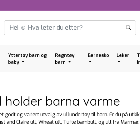
Yttertøy barn og
Regntøy
Barnesko
Leker
T
baby
barn
i
Ull holder barna varme
et godt og variert utvalg av ullundertøy til barn. Er du på utkik
st and Claire ull, Wheat ull, Tufte bambull, og ull fra Marmar.