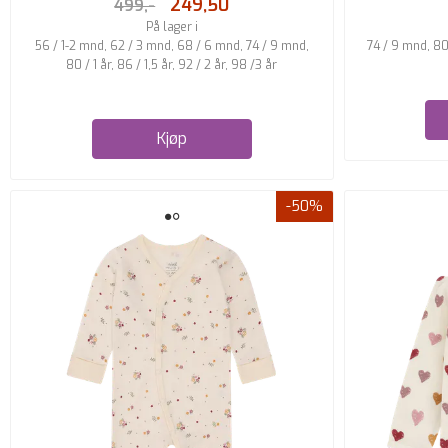
249,50
499,-
På lager i
56 / 1-2 mnd, 62 / 3 mnd, 68 / 6 mnd, 74 / 9 mnd,
74 / 9 mnd, 80 /
80 / 1 år, 86 / 1,5 år, 92 / 2 år, 98 /3 år
Kjøp
-50%