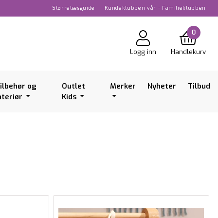
Størrelsesguide
Kundeklubben vår - Familieklubben
0
Logg inn
Handlekurv
ilbehør og
Outlet
Merker
Nyheter
Tilbud
nteriør
Kids