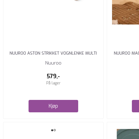
NUUROO ASTON STRIKKET VOGNLENKE MULTI
NUUROO MAG
MIX
Nuuroo
579,-
På lager
Kjøp