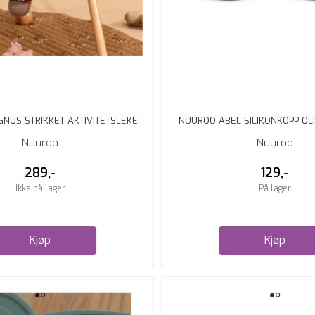
NUS STRIKKET AKTIVITETSLEKE
NUUROO ABEL SILIKONKOPP OL
TROMME ...
DUSTY ...
Nuuroo
Nuuroo
289,-
129,-
Ikke på lager
På lager
Kjøp
Kjøp