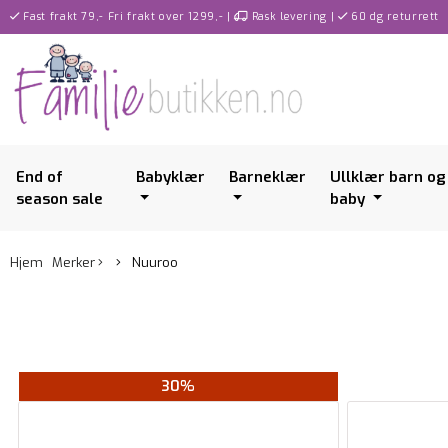
Fast frakt 79,- Fri frakt over 1299,-
|
Rask levering
|
60 dg returrett
End of
Babyklær
Barneklær
Ullklær barn og
season sale
baby
Hjem
Merker
Nuuroo
30%