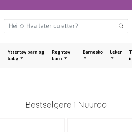
Yttertøy barn og
Regntøy
Barnesko
Leker
T
baby
barn
i
Bestselgere i
Nuuroo