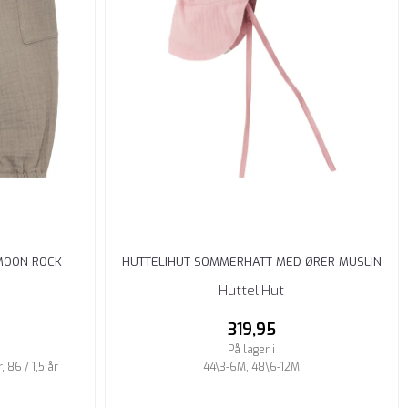
MOON ROCK
HUTTELIHUT SOMMERHATT MED ØRER MUSLIN
PALE MAUVE
HutteliHut
319,95
På lager i
, 86 / 1,5 år
44\3-6M, 48\6-12M