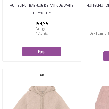
HUTTELIHUT BABYLUE RIB ANTIQUE WHITE
HUTTELIHUT D
HutteliHut
159,95
På lager i
40\0-3M
56 / 1-2 mnd, 
Kjøp