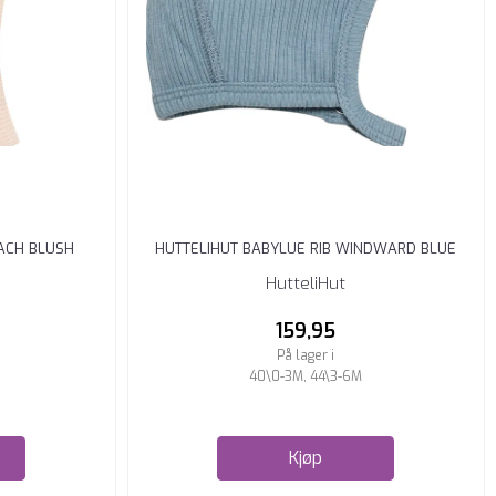
EACH BLUSH
HUTTELIHUT BABYLUE RIB WINDWARD BLUE
HutteliHut
159,95
På lager i
40\0-3M, 44\3-6M
Kjøp