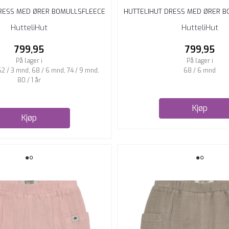
RESS MED ØRER BOMULLSFLEECE
HUTTELIHUT DRESS MED ØRER 
WINDWARD ...
PEACH ...
HutteliHut
HutteliHut
799,95
799,95
På lager i
På lager i
62 / 3 mnd, 68 / 6 mnd, 74 / 9 mnd,
68 / 6 mnd
80 / 1 år
Kjøp
Kjøp