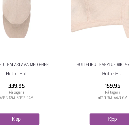
HUT BALAKLAVA MED ØRER
HUTTELIHUT BABYLUE RIB P
ULLSFLEECE CAMEL ...
HutteliHut
HutteliHut
339,95
159,95
På lager i
På lager i
48\6-12M, 50\12-24M
40\0-3M, 44\3-6M
Kjøp
Kjøp