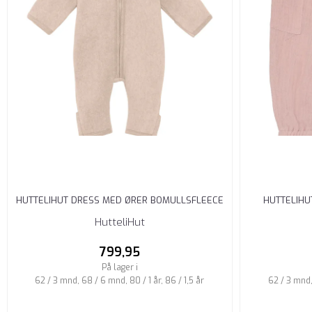
HUTTELIHUT DRESS MED ØRER BOMULLSFLEECE
HUTTELIHU
CAMEL ...
HutteliHut
799,95
På lager i
62 / 3 mnd, 68 / 6 mnd, 80 / 1 år, 86 / 1,5 år
62 / 3 mnd, 