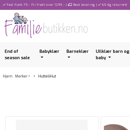
Fast frakt 79,- Fri frakt over 1299,-
|
Rask levering
|
60 dg returrett
End of
Babyklær
Barneklær
Ullklær barn og
season sale
baby
Hjem
Merker
HutteliHut