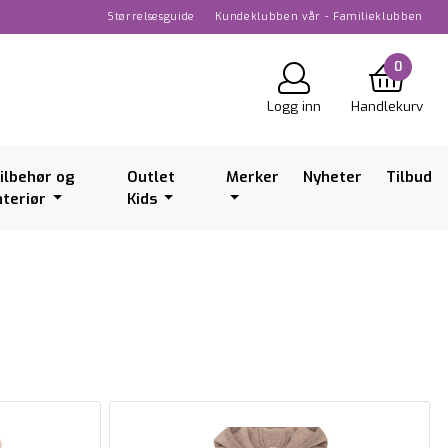
Størrelsesguide
Kundeklubben vår - Familieklubben
0
Logg inn
Handlekurv
ilbehør og
Outlet
Merker
Nyheter
Tilbud
nteriør
Kids