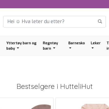
Yttertøy barn og
Regntøy
Barnesko
Leker
T
baby
barn
i
Bestselgere i
HutteliHut