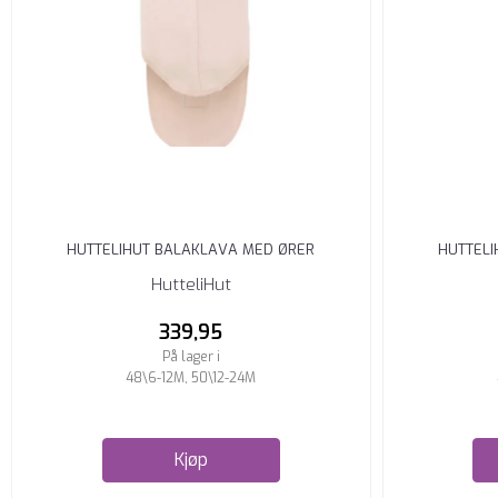
HUTTELIHUT BALAKLAVA MED ØRER
HUTTELI
BOMULLSFLEECE PEACH ...
BOM
HutteliHut
339,95
På lager i
48\6-12M, 50\12-24M
Kjøp