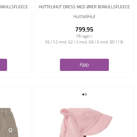
BOMULLSFLEECE
HUTTELIHUT DRESS MED ØRER BOMULLSFLEECE
SAVANNAH ...
HutteliHut
799,95
På lager i
56 / 1-2 mnd, 62 / 3 mnd, 68 / 6 mnd, 80 / 1 år
Kjøp