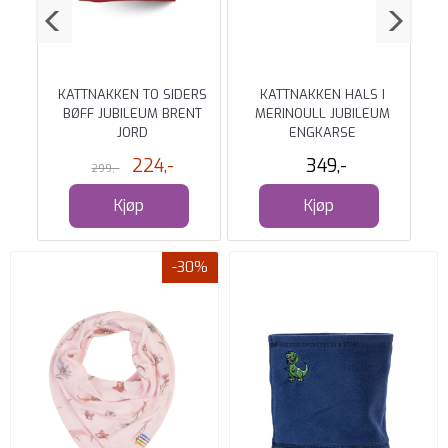
CE
KATTNAKKEN TO SIDERS
KATTNAKKEN HALS I
BØFF JUBILEUM BRENT
MERINOULL JUBILEUM
JORD
ENGKARSE
224,-
349,-
299,-
Kjøp
Kjøp
-30%