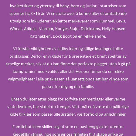
kvalitetsklær og yttertøy til baby, barn og junior, i størrelser som
spenner fra 0-16 år. Vi er stolte over å kunne tilby et omfattende
utvalg som inkluderer velkjente merkevarer som Hummel, Levis,
Wheat, Adidas, Marmar, Konges Sløjd, Didriksons, Helly Hansen,
Kattnakken, Dock Boot og en rekke andre.
Vi forstår viktigheten av å tilby klær og stilige løsninger i ulike
prisklasser. Derfor er vi glade for å presentere et bredt spekter av
rimelige merker, slik at du kan finne det perfekte plagget uten å gå på
kompromiss med kvalitet eller stil. Hos oss finner du en rekke
valgmuligheter i alle prisklasser, så uansett budsjett har vi noe som
passer for deg og din familie.
Enten du leter etter plagg for solfylte sommerdager eller varme
vinterkvelder, har vi det du trenger. Vårt mål er å være din pålitelige
kilde til klær som passer alle årstider, værforhold og anledninger.
Familiebutikken skiller seg ut som en uavhengig aktør utenfor
kjedetilknytning, noe som gir oss friheten til å skape unike og