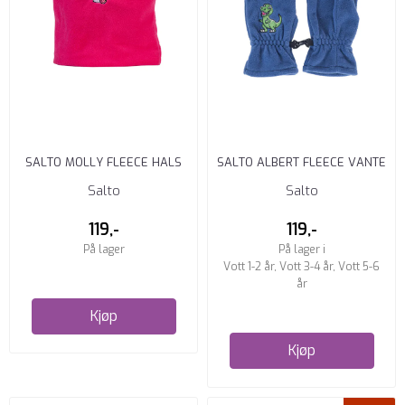
SALTO MOLLY FLEECE HALS
SALTO ALBERT FLEECE VANTE
ROSA
MARINE
Salto
Salto
119,-
119,-
På lager
På lager i
Vott 1-2 år, Vott 3-4 år, Vott 5-6
år
Kjøp
Kjøp