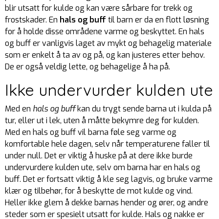
blir utsatt for kulde og kan være sårbare for trekk og
frostskader. En
hals og buff
til barn er da en flott løsning
for å holde disse områdene varme og beskyttet. En hals
og buff er vanligvis laget av mykt og behagelig materiale
som er enkelt å ta av og på, og kan justeres etter behov.
De er også veldig lette, og behagelige å ha på.
Ikke undervurder kulden ute
Med en
hals og buff
kan du trygt sende barna ut i kulda på
tur, eller ut i lek, uten å måtte bekymre deg for kulden.
Med en hals og buff vil barna føle seg varme og
komfortable hele dagen, selv når temperaturene faller til
under null. Det er viktig å huske på at dere ikke burde
undervurdere kulden ute, selv om barna har en hals og
buff. Det er fortsatt viktig å kle seg lagvis, og bruke varme
klær og tilbehør, for å beskytte de mot kulde og vind.
Heller ikke glem å dekke barnas hender og ører, og andre
steder som er spesielt utsatt for kulde. Hals og nakke er