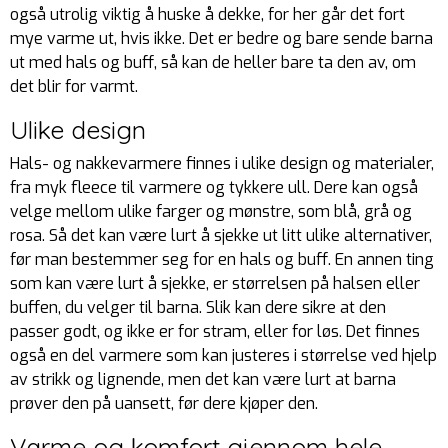
også utrolig viktig å huske å dekke, for her går det fort
mye varme ut, hvis ikke. Det er bedre og bare sende barna
ut med hals og buff, så kan de heller bare ta den av, om
det blir for varmt.
Ulike design
Hals- og nakkevarmere finnes i ulike design og materialer,
fra myk fleece til varmere og tykkere ull. Dere kan også
velge mellom ulike farger og mønstre, som blå, grå og
rosa. Så det kan være lurt å sjekke ut litt ulike alternativer,
før man bestemmer seg for en hals og buff. En annen ting
som kan være lurt å sjekke, er størrelsen på halsen eller
buffen, du velger til barna. Slik kan dere sikre at den
passer godt, og ikke er for stram, eller for løs. Det finnes
også en del varmere som kan justeres i størrelse ved hjelp
av strikk og lignende, men det kan være lurt at barna
prøver den på uansett, før dere kjøper den.
Varme og komfort gjennom hele