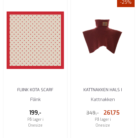
-25%
FLIINK KOTA SCARF
KATTNAKKEN HALS I
SANDSHELL DOT
MERINOULL JUBILEUM
Fliink
Kattnakken
ARAGON RØD
199,-
261,75
349,-
På lager i
På lager i
Onesize
Onesize