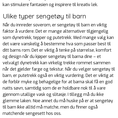
kan stimulere fantasien og inspirere til kreativ lek.
Ulike typer sengetøy til barn
Når du innreder soverom, er sengetøy til barn en viktig
faktor å vurdere. Det er mange alternativer tilgjengelig
som dynetrekk, tepper og putetrekk. Med mange valg kan
det være vanskelig å bestemme hva som passer best til
ditt barns rom. Det er viktig å tenke på størrelse, komfort
og design når du kjøper sengetøy til barna dine – et
velvalgt dynetrekk kan virkelig trekke rommet sammen
når det gjelder farge og tekstur. Når du velger sengetøy til
barn, er putetrekk også en viktig vurdering. Det er viktig at
de forblir myke og behagelige for at barna skal få en god
natts søvn, samtidig som de er holdbare nok til å vare
gjennom utallige vask og slitasje. I tillegg må du ikke
glemme laken. Noe annet du må huske på er at sengetøy
til barn ikke alltid må matche, men du finner også
matchende sengesett hos oss.