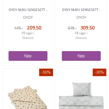
OYOY NUKU SENGESETT -
OYOY NUKU SENGESETT -
BABY OFFWHITE
JUNIOR ICE BLUE
OYOY
OYOY
209,50
309,50
419,-
619,-
På lager i
På lager i
Onesize
Onesize
Kjøp
Kjøp
-50%
-30%