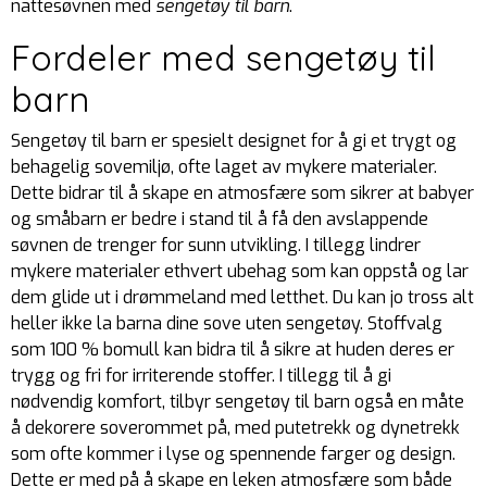
nattesøvnen med
sengetøy til barn
.
Fordeler med sengetøy til
barn
Sengetøy til barn er spesielt designet for å gi et trygt og
behagelig sovemiljø, ofte laget av mykere materialer.
Dette bidrar til å skape en atmosfære som sikrer at babyer
og småbarn er bedre i stand til å få den avslappende
søvnen de trenger for sunn utvikling. I tillegg lindrer
mykere materialer ethvert ubehag som kan oppstå og lar
dem glide ut i drømmeland med letthet. Du kan jo tross alt
heller ikke la barna dine sove uten sengetøy. Stoffvalg
som 100 % bomull kan bidra til å sikre at huden deres er
trygg og fri for irriterende stoffer. I tillegg til å gi
nødvendig komfort, tilbyr sengetøy til barn også en måte
å dekorere soverommet på, med putetrekk og dynetrekk
som ofte kommer i lyse og spennende farger og design.
Dette er med på å skape en leken atmosfære som både