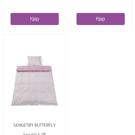
Kjøp
Kjøp
SENGETØY BUTTERFLY
80X100 CM, SMALLSTUFF
Smallstuff