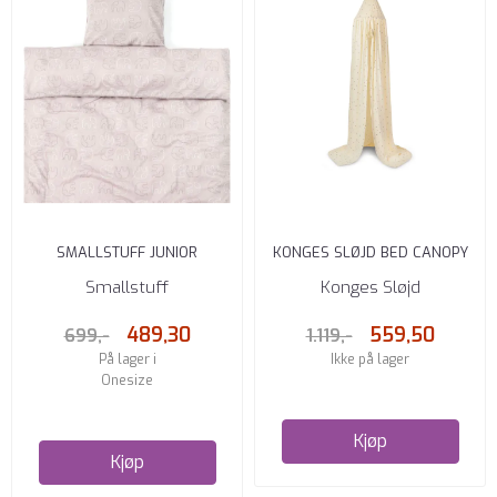
SMALLSTUFF JUNIOR
KONGES SLØJD BED CANOPY
SENGESETT ELEFANTER ROSA
PRINT CHERRY
Smallstuff
Konges Sløjd
489,30
559,50
699,-
1.119,-
På lager i
Ikke på lager
Onesize
Kjøp
Kjøp