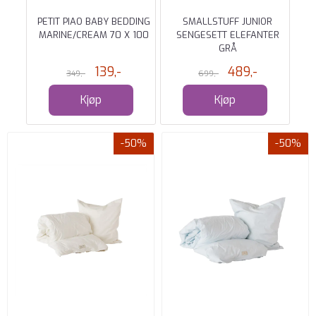
T -
PETIT PIAO BABY BEDDING
SMALLSTUFF JUNIOR
MARINE/CREAM 70 X 100
SENGESETT ELEFANTER
S
GRÅ
139,-
489,-
349,-
699,-
Kjøp
Kjøp
-50%
-50%