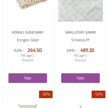
KONGES SLØJD BABY
SMALLSTUFF JUNIOR
SENGESETT 70 X 100
SENGESETT ELEFANTER GRÅ
Konges Sløjd
Smallstuff
ENSEMBLE
264,50
489,30
529,-
699,-
På lager i
På lager i
Onesize
Onesize
Kjøp
Kjøp
-30%
-50%