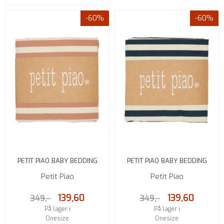
-60%
-60%
PETIT PIAO BABY BEDDING
PETIT PIAO BABY BEDDING
DUSTY ROSE/CREAM 70 X 100
MARINE/CREAM 70 X 100
Petit Piao
Petit Piao
139,60
139,60
349,-
349,-
På lager i
På lager i
Onesize
Onesize