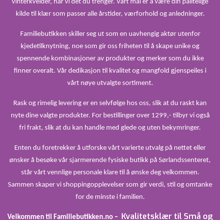
vinterkvelder, har vi det du trenger. Vårt mål er å være din pålitelige
kilde til klær som passer alle årstider, værforhold og anledninger.
Familiebutikken skiller seg ut som en uavhengig aktør utenfor
kjedetilknytning, noe som gir oss friheten til å skape unike og
spennende kombinasjoner av produkter og merker som du ikke
finner overalt. Vår dedikasjon til kvalitet og mangfold gjenspeiles i
vårt nøye utvalgte sortiment.
Rask og rimelig levering er en selvfølge hos oss, slik at du raskt kan
nyte dine valgte produkter. For bestillinger over 1299,- tilbyr vi også
fri frakt, slik at du kan handle med glede og uten bekymringer.
Enten du foretrekker å utforske vårt varierte utvalg på nettet eller
ønsker å besøke vår sjarmerende fysiske butikk på Sørlandssenteret,
står vårt vennlige personale klare til å ønske deg velkommen.
Sammen skaper vi shoppingopplevelser som gir verdi, stil og omtanke
for de minste i familien.
Kvalitetsklær til Små og
Velkommen til Familiebutikken.no –