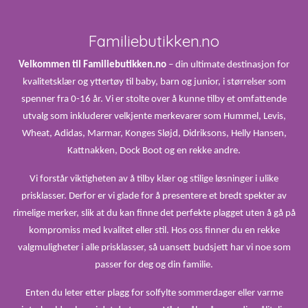
Familiebutikken.no
Velkommen til Familiebutikken.no
– din ultimate destinasjon for
kvalitetsklær og yttertøy til baby, barn og junior, i størrelser som
spenner fra 0-16 år. Vi er stolte over å kunne tilby et omfattende
utvalg som inkluderer velkjente merkevarer som Hummel, Levis,
Wheat, Adidas, Marmar, Konges Sløjd, Didriksons, Helly Hansen,
Kattnakken, Dock Boot og en rekke andre.
Vi forstår viktigheten av å tilby klær og stilige løsninger i ulike
prisklasser. Derfor er vi glade for å presentere et bredt spekter av
rimelige merker, slik at du kan finne det perfekte plagget uten å gå på
kompromiss med kvalitet eller stil. Hos oss finner du en rekke
valgmuligheter i alle prisklasser, så uansett budsjett har vi noe som
passer for deg og din familie.
Enten du leter etter plagg for solfylte sommerdager eller varme