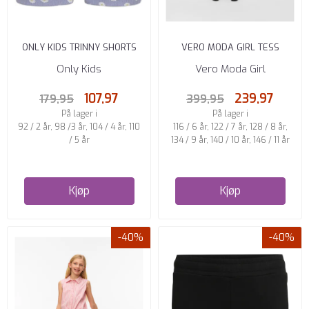
ONLY KIDS TRINNY SHORTS
VERO MODA GIRL TESS
SLIM FIT SWEET LAVENDER ...
SHORTS LOOSE FIT LIGHT
Only Kids
Vero Moda Girl
BLUE ...
107,97
239,97
179,95
399,95
På lager i
På lager i
92 / 2 år, 98 /3 år, 104 / 4 år, 110
116 / 6 år, 122 / 7 år, 128 / 8 år,
/ 5 år
134 / 9 år, 140 / 10 år, 146 / 11 år
Kjøp
Kjøp
-40%
-40%