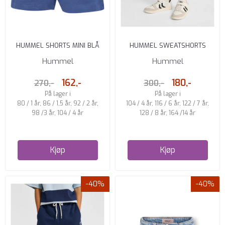
HUMMEL SHORTS MINI BLÅ
HUMMEL SWEATSHORTS
BARN ROCK RIDGE
Hummel
Hummel
162,-
180,-
270,-
300,-
På lager i
På lager i
80 / 1 år, 86 / 1,5 år, 92 / 2 år,
104 / 4 år, 116 / 6 år, 122 / 7 år,
98 /3 år, 104 / 4 år
128 / 8 år, 164 /14 år
Kjøp
Kjøp
-40%
-40%