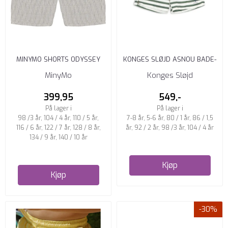
MINYMO SHORTS ODYSSEY
KONGES SLØJD ASNOU BADE-
GRAY
SHORTS STRIPE VERTI
MinyMo
Konges Sløjd
399,95
549,-
På lager i
På lager i
98 /3 år, 104 / 4 år, 110 / 5 år,
7-8 år, 5-6 år, 80 / 1 år, 86 / 1,5
116 / 6 år, 122 / 7 år, 128 / 8 år,
år, 92 / 2 år, 98 /3 år, 104 / 4 år
134 / 9 år, 140 / 10 år
Kjøp
Kjøp
-30%