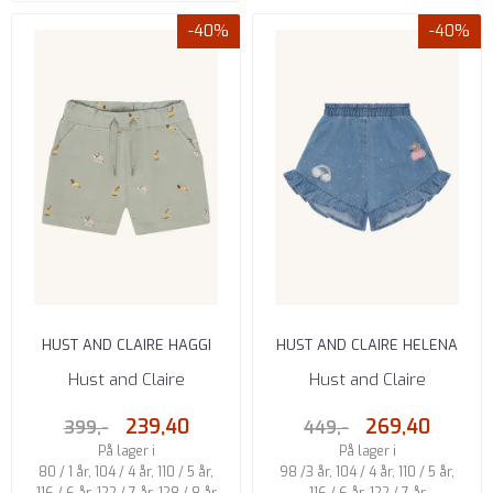
-40%
-40%
HUST AND CLAIRE HAGGI
HUST AND CLAIRE HELENA
SHORTS MED DYR ICEBERG
GLITRENDE SHORTS BLÅ
Hust and Claire
Hust and Claire
DENIM
239,40
269,40
399,-
449,-
På lager i
På lager i
80 / 1 år, 104 / 4 år, 110 / 5 år,
98 /3 år, 104 / 4 år, 110 / 5 år,
116 / 6 år, 122 / 7 år, 128 / 8 år
116 / 6 år, 122 / 7 år