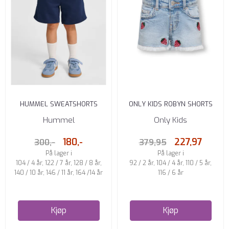
HUMMEL SWEATSHORTS
ONLY KIDS ROBYN SHORTS
BARN DRESS BLUES
STRAIGHT FIT LIGHT BLUE ...
Hummel
Only Kids
180,-
227,97
300,-
379,95
På lager i
På lager i
104 / 4 år, 122 / 7 år, 128 / 8 år,
92 / 2 år, 104 / 4 år, 110 / 5 år,
140 / 10 år, 146 / 11 år, 164 /14 år
116 / 6 år
Kjøp
Kjøp