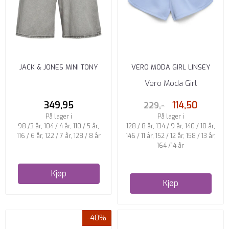
JACK & JONES MINI TONY
VERO MODA GIRL LINSEY
SHORTS RELAXED FIT GREY ...
SWEATSHORTS MID WAIST
Vero Moda Girl
LYS ...
349,95
114,50
229,-
På lager i
På lager i
98 /3 år, 104 / 4 år, 110 / 5 år,
128 / 8 år, 134 / 9 år, 140 / 10 år,
116 / 6 år, 122 / 7 år, 128 / 8 år
146 / 11 år, 152 / 12 år, 158 / 13 år,
164 /14 år
Kjøp
Kjøp
-40%