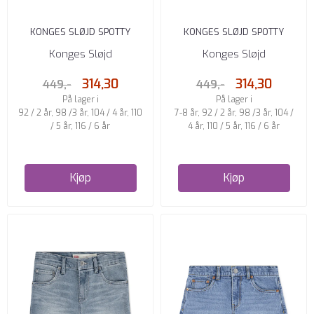
KONGES SLØJD SPOTTY
KONGES SLØJD SPOTTY
SWEATSHORTS TOTAL
SWEATSHORTS DARK IVY
Konges Sløjd
Konges Sløjd
ECLIPSE
314,30
314,30
449,-
449,-
På lager i
På lager i
92 / 2 år, 98 /3 år, 104 / 4 år, 110
7-8 år, 92 / 2 år, 98 /3 år, 104 /
/ 5 år, 116 / 6 år
4 år, 110 / 5 år, 116 / 6 år
Kjøp
Kjøp