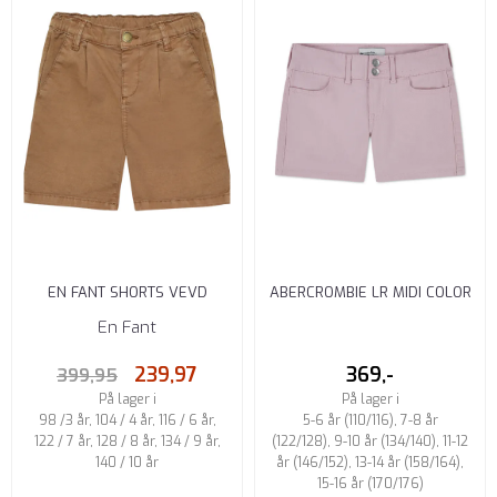
EN FANT SHORTS VEVD
ABERCROMBIE LR MIDI COLOR
TIGER'S EYE
TWILL SHORTS CHALK PINK
En Fant
239,97
369,-
399,95
På lager i
På lager i
98 /3 år, 104 / 4 år, 116 / 6 år,
5-6 år (110/116), 7-8 år
122 / 7 år, 128 / 8 år, 134 / 9 år,
(122/128), 9-10 år (134/140), 11-12
140 / 10 år
år (146/152), 13-14 år (158/164),
15-16 år (170/176)