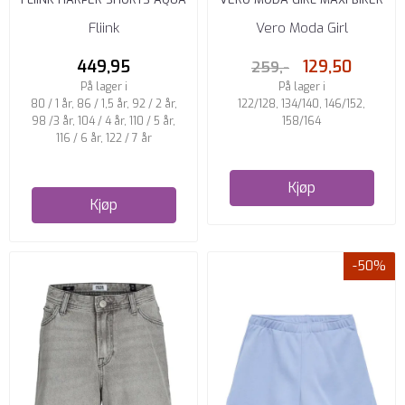
GRAY
SHORTS 2-PAKNING SVART
Fliink
Vero Moda Girl
449,95
129,50
259,-
På lager i
På lager i
80 / 1 år, 86 / 1,5 år, 92 / 2 år,
122/128, 134/140, 146/152,
98 /3 år, 104 / 4 år, 110 / 5 år,
158/164
116 / 6 år, 122 / 7 år
Kjøp
Kjøp
-50%