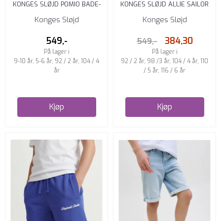
KONGES SLØJD POMIO BADE-
KONGES SLØJD ALLIE SAILOR
SHORTS KICK IT
SHORTS BLEU STRIPE
Konges Sløjd
Konges Sløjd
549,-
384,30
549,-
På lager i
På lager i
9-10 år, 5-6 år, 92 / 2 år, 104 / 4
92 / 2 år, 98 /3 år, 104 / 4 år, 110
år
/ 5 år, 116 / 6 år
Kjøp
Kjøp