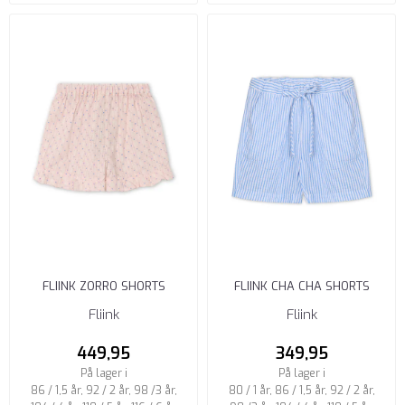
FLIINK ZORRO SHORTS
FLIINK CHA CHA SHORTS
VOLANG CHALK PINK RUTETE
MARINA STRIPET
Fliink
Fliink
449,95
349,95
På lager i
På lager i
86 / 1,5 år, 92 / 2 år, 98 /3 år,
80 / 1 år, 86 / 1,5 år, 92 / 2 år,