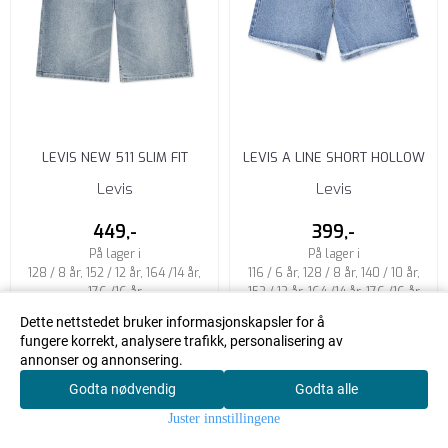
LEVIS NEW 511 SLIM FIT
LEVIS A LINE SHORT HOLLOW
DENIM SHO BAY AREA
DAYS
Levis
Levis
449,-
399,-
På lager i
På lager i
128 / 8 år, 152 / 12 år, 164 /14 år,
116 / 6 år, 128 / 8 år, 140 / 10 år,
176 /16 år
152 / 12 år, 164 /14 år, 176 /16 år
Dette nettstedet bruker informasjonskapsler for å
fungere korrekt, analysere trafikk, personalisering av
annonser og annonsering.
Kjøp
Kjøp
Godta nødvendig
Godta alle
0
Juster innstillingene
Hjem
Meny
Handlekurv
Søk
Konto
-40%