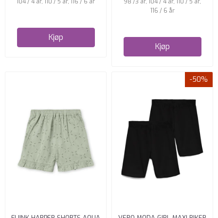
104 / 4 år, 110 / 5 år, 116 / 6 år
98 /3 år, 104 / 4 år, 110 / 5 år,
116 / 6 år
Kjøp
Kjøp
-50%
FLIINK HARPER SHORTS AQUA
VERO MODA GIRL MAXI BIKER