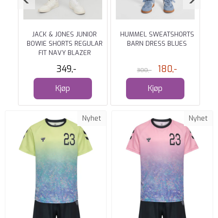
ORT
JACK & JONES JUNIOR
HUMMEL SWEATSHORTS
JA
E
BOWIE SHORTS REGULAR
BARN DRESS BLUES
FIT NAVY BLAZER
349,-
180,-
300,-
Kjøp
Kjøp
Nyhet
Nyhet