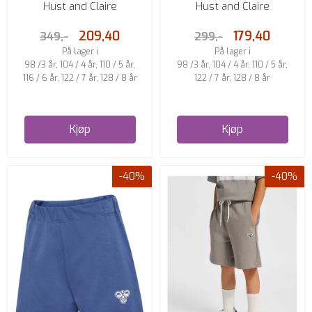
SHORTS MED PALMER
SLUB SHORTS THUNDER
Hust and Claire
Hust and Claire
SANDSHELL
209,40
179,40
349,-
299,-
På lager i
På lager i
98 /3 år, 104 / 4 år, 110 / 5 år,
98 /3 år, 104 / 4 år, 110 / 5 år,
116 / 6 år, 122 / 7 år, 128 / 8 år
122 / 7 år, 128 / 8 år
Kjøp
Kjøp
-40%
-40%