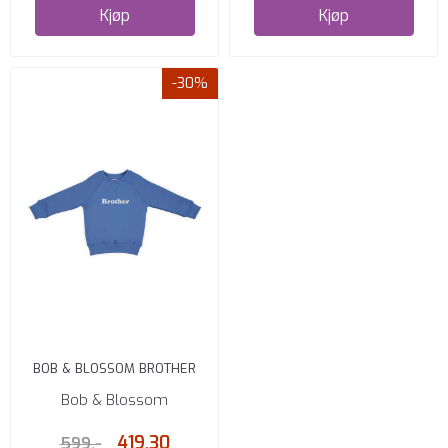
Kjøp
Kjøp
-30%
BOB & BLOSSOM BROTHER
GENSER SAILOR BLUE
Bob & Blossom
419,30
599,-