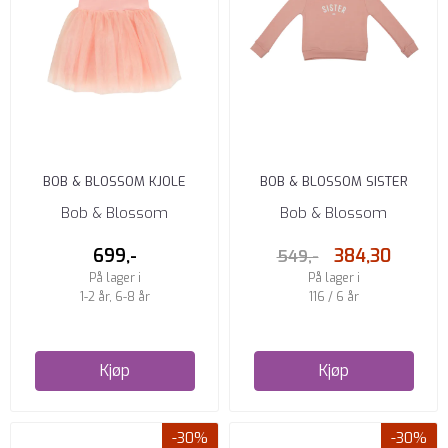
BOB & BLOSSOM KJOLE
BOB & BLOSSOM SISTER
CORAL
GENSER BLUSH PINK
Bob & Blossom
Bob & Blossom
699,-
384,30
549,-
På lager i
På lager i
1-2 år, 6-8 år
116 / 6 år
Kjøp
Kjøp
-30%
-30%