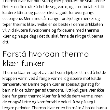
Thermo klær har blitt stadig mer populært de siste årene.
Det er en fin måte å holde seg varm, og komfortabel i litt
kaldere klima, og passer ekstra godt for overgangs
sesongene. Men med så mange forskjellige merker og
typer thermo klær, hvilke er de beste? I denne artikkelen
vil vi diskutere funksjonene og fordelene med
thermo
klær
og hjelpe deg i det du skal finne de riktige til barnet
ditt.
Forstå hvordan thermo
klær funker
Thermo klær er laget av stoff som hjelper til med å holde
kroppen varm ved å fange varme, og isolere mot kalde
temperaturer. Denne typen klær er spesielt gunstig for
barn, når de tilbringer tid utendørs, i litt kjøligere vær. Ikke
bare fungerer thermo klær for å holde dem varme, men
de er også lette og komfortable nok til å ha på seg i
lengre perioder. Thermo klær er en fin måte å holde barna