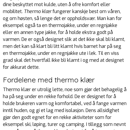
dine beskyttet mot kulde, uten å ofre komfort eller
mobilitet.
Thermo klær
fungerer kanskje best om våren,
og om høsten, så lenge det er oppholdsvær. Man kan for
eksempel også ta en thermojakke, under en regnjakke
eller en annen type jakke, for å holde ekstra godt på
varmen. De er også designet slik at det ikke skal bli klamt,
men det kan så klart bli litt klamt hvis barnet har på seg
en thermojakke, under en regnjakke ute i lek. Til en viss
grad skal det hvertfall ikke bli klamt i og med at designet
for akkurat dette.
Fordelene med thermo klær
Thermo klær er utrolig lette, noe som gjør det behagelig å
ha på seg under en rekke forhold. De er designet for å
holde brukeren varm og komfortabel, ved å fange varmen
inntil huden, og gi et lag med isolasjon. Dens allsidighet
gjør den godt egnet for en rekke aktiviteter som for
eksempel ski, løping, turer og camping. I tillegg som nevnt