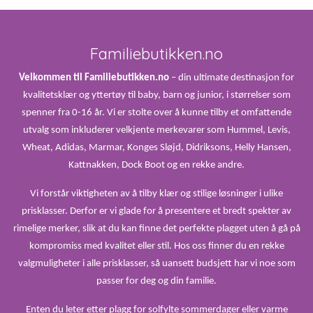
Familiebutikken.no
Velkommen til Familiebutikken.no
– din ultimate destinasjon for
kvalitetsklær og yttertøy til baby, barn og junior, i størrelser som
spenner fra 0-16 år. Vi er stolte over å kunne tilby et omfattende
utvalg som inkluderer velkjente merkevarer som Hummel, Levis,
Wheat, Adidas, Marmar, Konges Sløjd, Didriksons, Helly Hansen,
Kattnakken, Dock Boot og en rekke andre.
Vi forstår viktigheten av å tilby klær og stilige løsninger i ulike
prisklasser. Derfor er vi glade for å presentere et bredt spekter av
rimelige merker, slik at du kan finne det perfekte plagget uten å gå på
kompromiss med kvalitet eller stil. Hos oss finner du en rekke
valgmuligheter i alle prisklasser, så uansett budsjett har vi noe som
passer for deg og din familie.
Enten du leter etter plagg for solfylte sommerdager eller varme