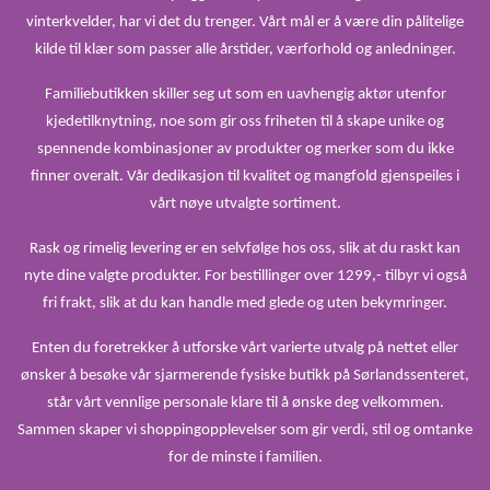
vinterkvelder, har vi det du trenger. Vårt mål er å være din pålitelige
kilde til klær som passer alle årstider, værforhold og anledninger.
Familiebutikken skiller seg ut som en uavhengig aktør utenfor
kjedetilknytning, noe som gir oss friheten til å skape unike og
spennende kombinasjoner av produkter og merker som du ikke
finner overalt. Vår dedikasjon til kvalitet og mangfold gjenspeiles i
vårt nøye utvalgte sortiment.
Rask og rimelig levering er en selvfølge hos oss, slik at du raskt kan
nyte dine valgte produkter. For bestillinger over 1299,- tilbyr vi også
fri frakt, slik at du kan handle med glede og uten bekymringer.
Enten du foretrekker å utforske vårt varierte utvalg på nettet eller
ønsker å besøke vår sjarmerende fysiske butikk på Sørlandssenteret,
står vårt vennlige personale klare til å ønske deg velkommen.
Sammen skaper vi shoppingopplevelser som gir verdi, stil og omtanke
for de minste i familien.