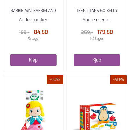
BARBIE MINI BARBIELAND
TEEN TITANS GO BELLY
DREAMPLANE
BUSTER BEAST BOY PLUSH 17
Andre merker
Andre merker
CM
84,50
179,50
169,-
359,-
På lager
På lager
Kjøp
Kjøp
-50%
-50%