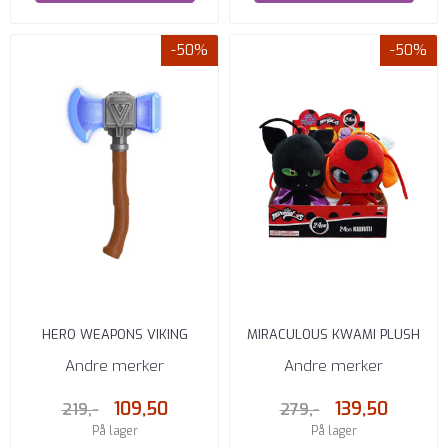
-50%
-50%
HERO WEAPONS VIKING
MIRACULOUS KWAMI PLUSH
HAMMERAXE
24 CM ASST.
Andre merker
Andre merker
109,50
139,50
219,-
279,-
På lager
På lager