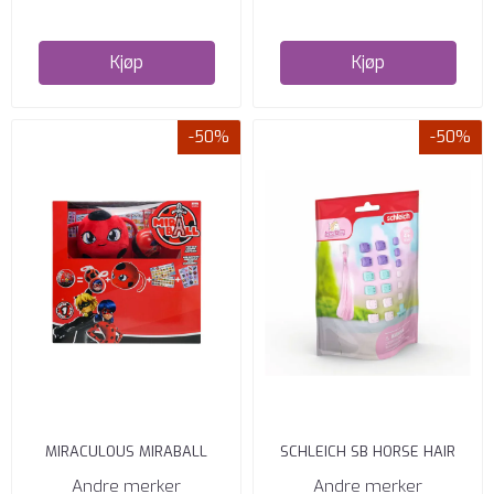
Kjøp
Kjøp
-50%
-50%
MIRACULOUS MIRABALL
SCHLEICH SB HORSE HAIR
KWAMI PLUSH 22
ACCESSOIRES
Andre merker
Andre merker