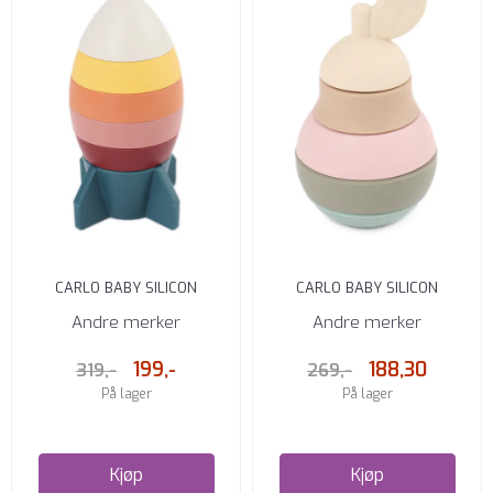
CARLO BABY SILICON
CARLO BABY SILICON
STACKING TOY ROCKET 6 PCS
STACKING TOY PEAR 5 PCS
Andre merker
Andre merker
199,-
188,30
319,-
269,-
På lager
På lager
Kjøp
Kjøp