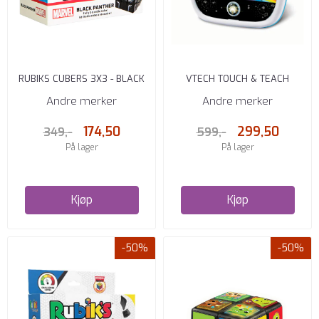
RUBIKS CUBERS 3X3 - BLACK
VTECH TOUCH & TEACH
PANTHER
TABLET FI
Andre merker
Andre merker
174,50
299,50
349,-
599,-
På lager
På lager
Kjøp
Kjøp
-50%
-50%