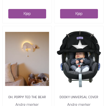
Kjøp
Kjøp
OH, POPPY! TED THE BEAR
DOOKY UNIVERSAL COVER
WALL LAMP
WINTER WITH REFLECTIVE ...
Andre merker
Andre merker