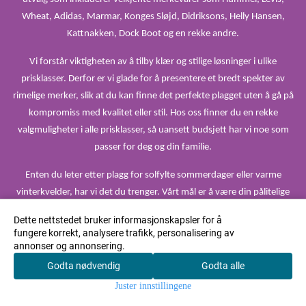
Wheat, Adidas, Marmar, Konges Sløjd, Didriksons, Helly Hansen,
Kattnakken, Dock Boot og en rekke andre.
Vi forstår viktigheten av å tilby klær og stilige løsninger i ulike
prisklasser. Derfor er vi glade for å presentere et bredt spekter av
rimelige merker, slik at du kan finne det perfekte plagget uten å gå på
kompromiss med kvalitet eller stil. Hos oss finner du en rekke
valgmuligheter i alle prisklasser, så uansett budsjett har vi noe som
passer for deg og din familie.
Enten du leter etter plagg for solfylte sommerdager eller varme
vinterkvelder, har vi det du trenger. Vårt mål er å være din pålitelige
kilde til klær som passer alle årstider, værforhold og anledninger.
Dette nettstedet bruker informasjonskapsler for å
fungere korrekt, analysere trafikk, personalisering av
Familiebutikken skiller seg ut som en uavhengig aktør utenfor
annonser og annonsering.
kjedetilknytning, noe som gir oss friheten til å skape unike og
Godta nødvendig
Godta alle
0
spennende kombinasjoner av produkter og merker som du ikke
Juster innstillingene
finner overalt. Vår dedikasjon til kvalitet og mangfold gjenspeiles i
Hjem
Meny
Handlekurv
Søk
Konto
vårt nøye utvalgte sortiment.