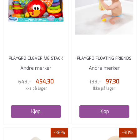
PLAYGRO CLEVER ME STACK
PLAYGRO FLOATING FRIENDS
SORT AND NEST GIFT PACK
BATH FUN&STORAGE SET 6M+
Andre merker
Andre merker
454,30
97,30
649,-
139,-
Ikke på lager
Ikke på lager
Kjøp
Kjøp
-38%
-30%