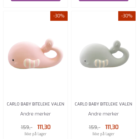
-30%
-30%
CARLO BABY BITELEKE VALEN
CARLO BABY BITELEKE VALEN
WAI ROSA
WAI GRØNN
Andre merker
Andre merker
111,30
111,30
159,-
159,-
Ikke på lager
Ikke på lager