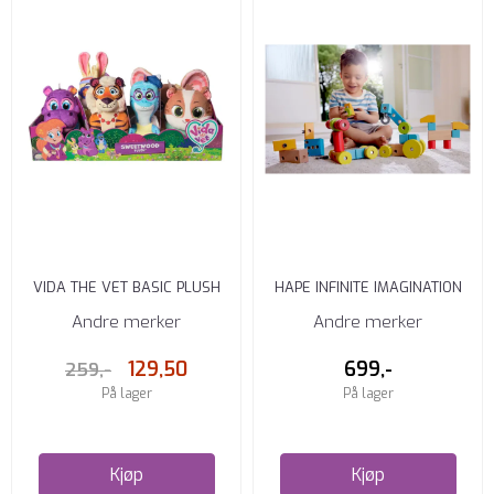
VIDA THE VET BASIC PLUSH
HAPE INFINITE IMAGINATION
ASST.
BUILDING BLOCKS
Andre merker
Andre merker
129,50
699,-
259,-
På lager
På lager
Kjøp
Kjøp