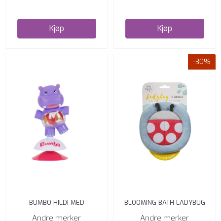
Kjøp
Kjøp
-30%
BUMBO HILDI MED
BLOOMING BATH LADYBUG
SUGEPROPP FÖR PLAY TRAY
VASKEKLUT
Andre merker
Andre merker