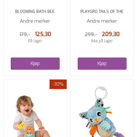
BLOOMING BATH BEE
PLAYGRO TAILS OF THE
VASKEKLUT
WORLD SENSORY BOOK 0M+
Andre merker
Andre merker
125,30
209,30
179,-
299,-
På lager
Ikke på lager
Kjøp
Kjøp
-30%