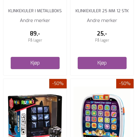
KLINKEKULER I METALLBOKS
KLINKEKULER 25 MM 12 STK
160 STK
BLÅ/GRØNN
Andre merker
Andre merker
89,-
25,-
På lager
På lager
Kjøp
Kjøp
-50%
-50%