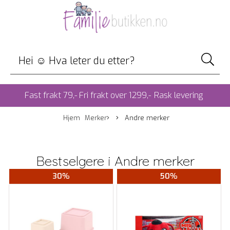
Fast frakt 79,- Fri frakt over 1299,-
Rask levering
Hjem
Merker
Andre merker
Bestselgere i
Andre merker
30%
50%