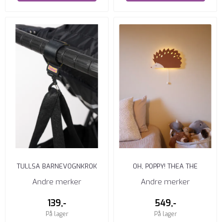
TULLSA BARNEVOGNKROK
OH, POPPY! THEA THE
2PK
HEDGEHOG WALL LAMP
Andre merker
Andre merker
139,-
549,-
På lager
På lager