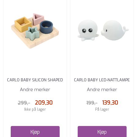
CARLO BABY SILICON SHAPED
CARLO BABY LED-NATTLAMPE
PUZZLE
OG BADELEKE 2-PACK ...
Andre merker
Andre merker
209,30
139,30
299,-
199,-
Ikke på lager
På lager
Kjøp
Kjøp