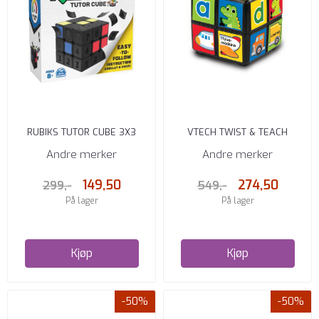
RUBIKS TUTOR CUBE 3X3
VTECH TWIST & TEACH
ANIMAL CUBE DK
Andre merker
Andre merker
149,50
274,50
299,-
549,-
På lager
På lager
Kjøp
Kjøp
-50%
-50%