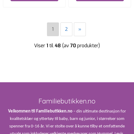
1
2
»
Viser
1
til
48
(av
70
produkter)
Familiebutikken.no
Velkommen til Familiebutikken.no
– din ultimate destinasjon for
kvalitetsklær og yttertøy til baby, barn og junior, i størrelser som
spenner fra 0-16 år. Vi er stolte over å kunne tilby et omfattende
utvalg som inkluderer velkjente merkevarer som Hummel, Levis,