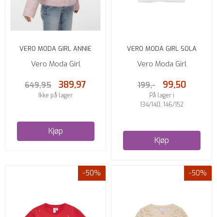
VERO MODA GIRL ANNIE
VERO MODA GIRL SOLA
VÅRJAKKE SNOW WHITE
METTE T-SKJORTE HVIT
Vero Moda Girl
Vero Moda Girl
FLOWERS
389,97
99,50
649,95
199,-
Ikke på lager
På lager i
134/140, 146/152
Kjøp
Kjøp
-50%
-50%