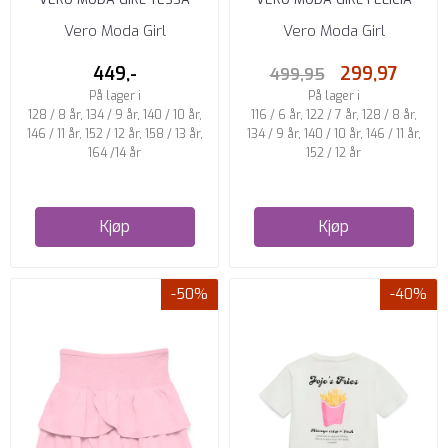
JEANS STRAIGHT HIGH WAIST
KJOLE REGULAR FIT PINK ...
Vero Moda Girl
Vero Moda Girl
...
449,-
299,97
499,95
På lager i
På lager i
128 / 8 år, 134 / 9 år, 140 / 10 år,
116 / 6 år, 122 / 7 år, 128 / 8 år,
146 / 11 år, 152 / 12 år, 158 / 13 år,
134 / 9 år, 140 / 10 år, 146 / 11 år,
164 /14 år
152 / 12 år
Kjøp
Kjøp
-50%
-40%