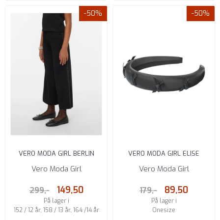
-50%
-50%
VERO MODA GIRL BERLIN
VERO MODA GIRL ELISE
BUKSE WIDE MID WAIST ...
HÅRBØYLE BLACK
Vero Moda Girl
Vero Moda Girl
149,50
89,50
299,-
179,-
På lager i
På lager i
152 / 12 år, 158 / 13 år, 164 /14 år
Onesize