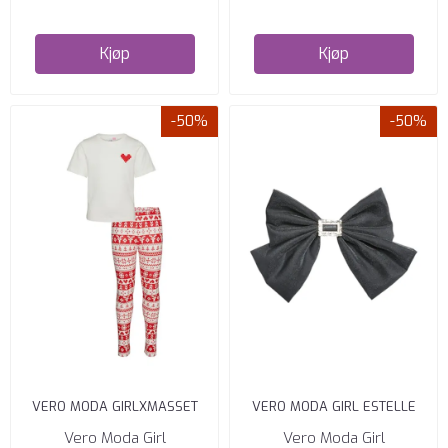
Kjøp
Kjøp
-50%
-50%
VERO MODA GIRLXMASSET
VERO MODA GIRL ESTELLE
CHINESE RED
HÅRSPENNE BLACK
Vero Moda Girl
Vero Moda Girl