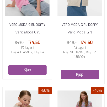
VERO MODA GIRL DOFFY
VERO MODA GIRL DOFFY
KORTERMET CARDIGAN MED ...
KORTERMET CARDIGAN MED ...
Vero Moda Girl
Vero Moda Girl
174,50
174,50
349,-
349,-
På lager i
På lager i
134/140, 146/152, 158/164
122/128, 134/140, 146/152,
158/164
Kjøp
Kjøp
-50%
-40%