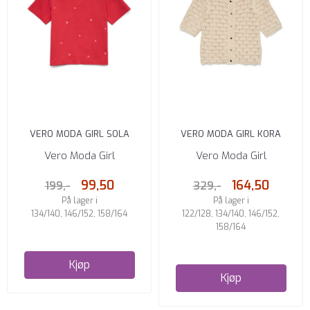
VERO MODA GIRL SOLA
VERO MODA GIRL KORA
METTE T-SKJORTE RØD
KORTERMET CARDIGAN MED ...
Vero Moda Girl
Vero Moda Girl
99,50
164,50
199,-
329,-
På lager i
På lager i
134/140, 146/152, 158/164
122/128, 134/140, 146/152,
158/164
Kjøp
Kjøp