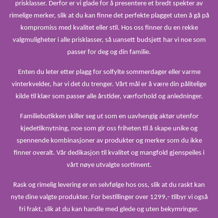
prisklasser. Derfor er vi glade for å presentere et bredt spekter av
rimelige merker, slik at du kan finne det perfekte plagget uten å gå på
kompromiss med kvalitet eller stil. Hos oss finner du en rekke
valgmuligheter i alle prisklasser, så uansett budsjett har vi noe som
passer for deg og din familie.
Enten du leter etter plagg for solfylte sommerdager eller varme
vinterkvelder, har vi det du trenger. Vårt mål er å være din pålitelige
kilde til klær som passer alle årstider, værforhold og anledninger.
Familiebutikken skiller seg ut som en uavhengig aktør utenfor
kjedetilknytning, noe som gir oss friheten til å skape unike og
spennende kombinasjoner av produkter og merker som du ikke
finner overalt. Vår dedikasjon til kvalitet og mangfold gjenspeiles i
vårt nøye utvalgte sortiment.
Rask og rimelig levering er en selvfølge hos oss, slik at du raskt kan
nyte dine valgte produkter. For bestillinger over 1299,- tilbyr vi også
fri frakt, slik at du kan handle med glede og uten bekymringer.