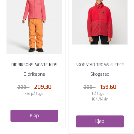
DIDRIKSONS MONTE KIDS
SKOGSTAD TROMS FLEECE
FULLZIP 9 PEACHY PINK
JAKKE WINE RED
Didriksons
Skogstad
209,30
159,60
299,-
399,-
Ikke på lager
På lager i
164 /14 år
Kjøp
Kjøp