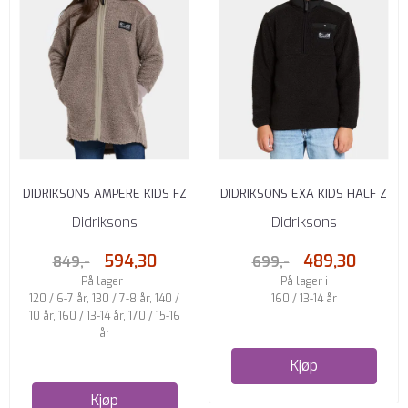
DIDRIKSONS AMPERE KIDS FZ
DIDRIKSONS EXA KIDS HALF Z
L ASH BROWN
BLACK
Didriksons
Didriksons
594,30
489,30
849,-
699,-
På lager i
På lager i
120 / 6-7 år, 130 / 7-8 år, 140 /
160 / 13-14 år
10 år, 160 / 13-14 år, 170 / 15-16
år
Kjøp
Kjøp