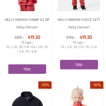
HELLY HANSEN CHAMP 1/2 ZIP
HELLY HANSEN FLEECE SETT
MIDLAYER SUNSET PINK ...
POPPY RED
Helly Hansen
Helly Hansen
419,30
419,30
599,-
599,-
På lager i
På lager i
92 / 2 år, 98 /3 år, 104 / 4 år, 110
92 / 2 år, 98 /3 år, 116 / 6 år
/ 5 år, 116 / 6 år
Kjøp
Kjøp
-30%
-30%