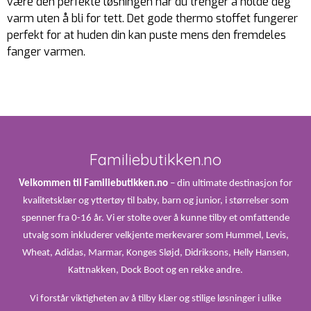
være den perfekte løsningen når du trenger å holde deg
varm uten å bli for tett. Det gode thermo stoffet fungerer
perfekt for at huden din kan puste mens den fremdeles
fanger varmen.
Familiebutikken.no
Velkommen til Familiebutikken.no
– din ultimate destinasjon for
kvalitetsklær og yttertøy til baby, barn og junior, i størrelser som
spenner fra 0-16 år. Vi er stolte over å kunne tilby et omfattende
utvalg som inkluderer velkjente merkevarer som Hummel, Levis,
Wheat, Adidas, Marmar, Konges Sløjd, Didriksons, Helly Hansen,
Kattnakken, Dock Boot og en rekke andre.
Vi forstår viktigheten av å tilby klær og stilige løsninger i ulike