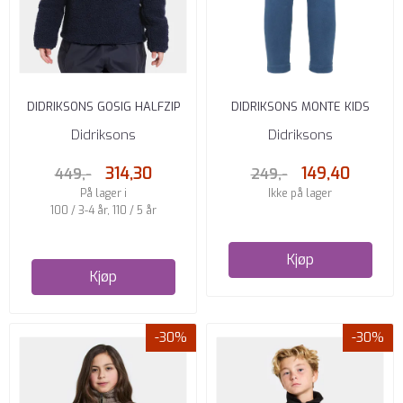
DIDRIKSONS GOSIG HALFZIP
DIDRIKSONS MONTE KIDS
NAVY
FLEECE BUKSE GALAXY BLUE
Didriksons
Didriksons
314,30
149,40
449,-
249,-
På lager i
Ikke på lager
100 / 3-4 år, 110 / 5 år
Kjøp
Kjøp
-30%
-30%