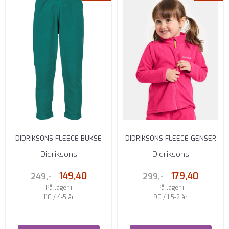
DIDRIKSONS FLEECE BUKSE
DIDRIKSONS FLEECE GENSER
MONTE PETROL GREEN
MONTE TRUE PINK
Didriksons
Didriksons
149,40
179,40
249,-
299,-
På lager i
På lager i
110 / 4-5 år
90 / 1,5-2 år