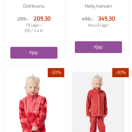
HALF BU 4 PALE MINT
HOODIE BRIGHT BLUE
Didriksons
Helly Hansen
209,30
349,30
299,-
499,-
På lager i
Ikke på lager
100 / 3-4 år
Kjøp
Kjøp
-30%
-30%