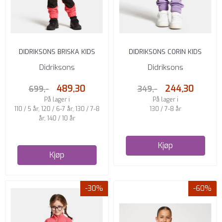
DIDRIKSONS BRISKA KIDS
DIDRIKSONS CORIN KIDS
JAKKE 3 PEACHY PINK
BUKSE 6 DIGITAL PURPLE
Didriksons
Didriksons
489,30
244,30
699,-
349,-
På lager i
På lager i
110 / 5 år, 120 / 6-7 år, 130 / 7-8
130 / 7-8 år
år, 140 / 10 år
Kjøp
Kjøp
-30%
-60%