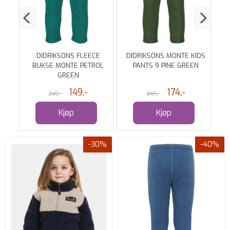
KIDS
DIDRIKSONS FLEECE
DIDRIKSONS MONTE KIDS
BUKSE MONTE PETROL
PANTS 9 PINE GREEN
GREEN
149,-
174,-
249,-
249,-
Kjøp
Kjøp
-30%
-40%