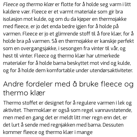
Fleece og thermo klær
er flotte for å holde seg varm i litt
kaldere vær. Fleece er et varmt materiale som gir bra
isolasjon mot kulde, og om du da kjøper en thermojakke
med fleece, er jo det enda bedre igjen for å holde på
varmen. Fleece er jo et glimrende stoff til å fore klær, for å
holde bra på varmen. Så en thermojakke er kanskje perfekt
som en overgangsjakke, i sesongen fra vinter til vår, og
høst til vinter. Fleece og thermo klær har utmerkede
materialer for å holde barna beskyttet mot vind og kulde,
og for å holde dem komfortable under utendørsaktiviteter.
Andre fordeler med å bruke fleece og
thermo klær
Thermo stoffet er designet for å regulere varmen i lek og
aktivitet. Thermoklær er også som regel vannavstøtende,
men med en gang det er meldt litt mer regn enn det, er
det lurt å sende med regnjakken med barna. Dessuten
kommer fleece og thermo klær i mange