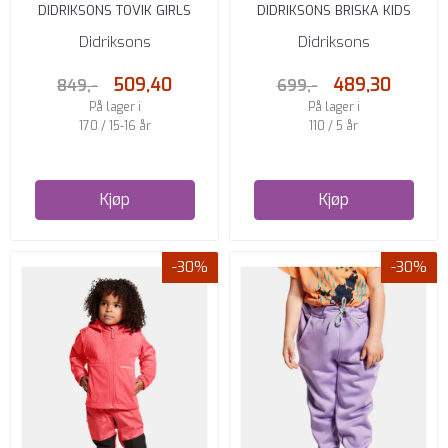
DIDRIKSONS TOVIK GIRLS
DIDRIKSONS BRISKA KIDS
HOODIE 5 PURPLE RAIN
JAKKE 3 NAVY
Didriksons
Didriksons
509,40
489,30
849,-
699,-
På lager i
På lager i
170 / 15-16 år
110 / 5 år
Kjøp
Kjøp
-30%
-30%