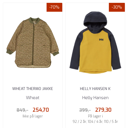
-70%
-30%
WHEAT THERMO JAKKE
HELLY HANSEN K
HELGA CRISP FLOWERS
DAYBREAKER HOOD
Wheat
Helly Hansen
ARROWWOOD
254,70
279,30
849,-
399,-
Ikke på lager
På lager i
92 / 2 år, 104 / 4 år, 110 / 5 år