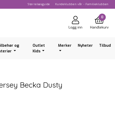
Størrelsesguide
Kundeklubben vår - Familieklubben
0
Logg inn
Handlekurv
ilbehør og
Outlet
Merker
Nyheter
Tilbud
nteriør
Kids
ersey Becka Dusty