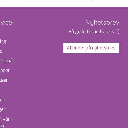
vice
Nyhetsbrev
Få gode tilbud fra oss :-)
ing
Abonner på nyhetsbrev
te
pørsmål
toder
lser
ide
ger
 vår -
en