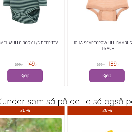
MEL MULLE BODY L/S DEEP TEAL
JOHA SCARECROW ULL BAMBUS
PEACH
149,-
139,-
299,-
279,-
Kjøp
Kjøp
Kunder som så på dette så også p
30%
25%