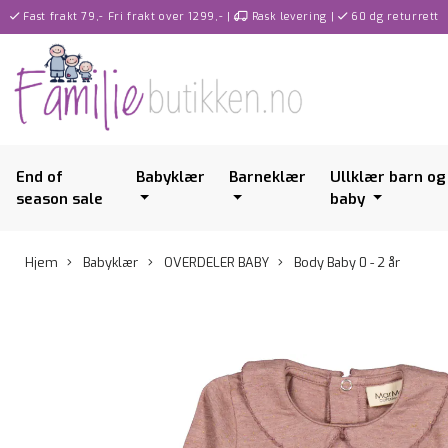
Fast frakt 79,- Fri frakt over 1299,-
|
Rask levering
|
60 dg returrett
End of
Babyklær
Barneklær
Ullklær barn og
season sale
baby
Hjem
Babyklær
OVERDELER BABY
Body Baby 0 - 2 år