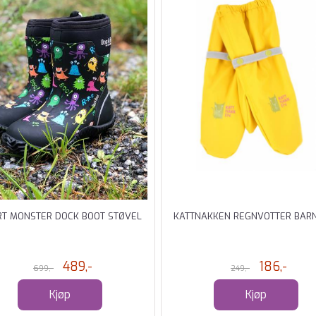
RT MONSTER DOCK BOOT STØVEL
KATTNAKKEN REGNVOTTER BAR
489,-
186,-
699,-
249,-
Kjøp
Kjøp