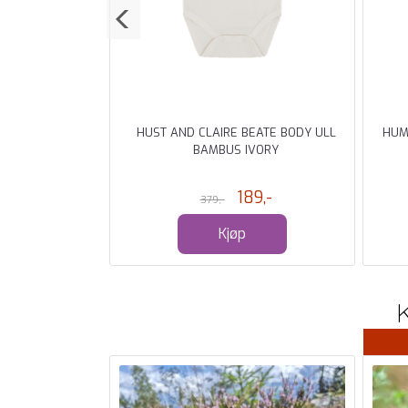
BRODERI EGGNOG
HUST AND CLAIRE BEATE BODY ULL
HUM
BAMBUS IVORY
7,-
189,-
379,-
Kjøp