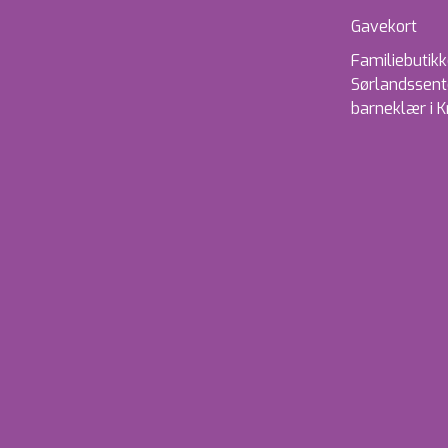
Gavekort
Familiebutik
Sørlandssent
barneklær i K