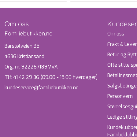
Om oss
Kundeser
Familiebutikken.no
Om oss
Frakt & Lever
Barstølveien 35
Retur og Byt
4636 Kristiansand
Ofte stilte s
Org. nr. 922267189MVA
Betalingsme
Tlf:
41 42 29 36 (09.00 - 15.00 hverdager)
Salgsbetinge
kundeservice@familiebutikken.no
Personvern
Størrelsesgu
Ledige stillin
Kundeklubben
Familieklubb