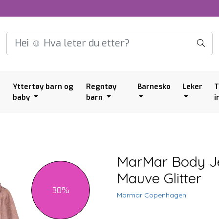
Yttertøy barn og
Regntøy
Barnesko
Leker
T
baby
barn
i
MarMar Body J
Mauve Glitter
30%
Marmar Copenhagen