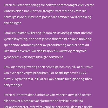
Enten du leter etter plagg for solfylte sommerdager eller varme
vinterkvelder, har vi det du trenger. Vårt mål er å være din
pålitelige kilde til klær som passer alle årstider, værforhold og
anledninger.
Familiebutikken skiller seg ut som en uavhengig aktør utenfor
kjedetilknytning, noe som gir oss friheten til å skape unike og
spennende kombinasjoner av produkter og merker som du
ikke finner overalt. Vår dedikasjon til kvalitet og mangfold
gjenspeiles i vårt nøye utvalgte sortiment.
Rask og rimelig levering er en selvfølge hos oss, slik at du raskt
kan nyte dine valgte produkter. For bestillinger over 1299,-
tilbyr vi også fri frakt, slik at du kan handle med glede og uten
bekymringer.
Enten du foretrekker å utforske vårt varierte utvalg på nettet
eller ønsker å besøke vår sjarmerende fysiske butikk på
Sørlandssenteret, står vårt vennlige personale klare til å ønske