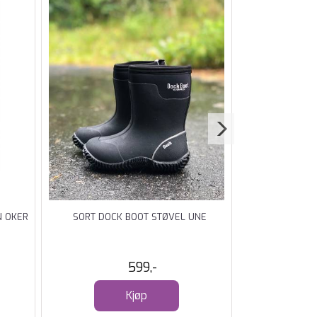
N OKER
SORT DOCK BOOT STØVEL UNE
DOCK BOO
599,-
Kjøp