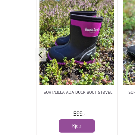
 OLIVER BLÅ
SORT/LILLA ADA DOCK BOOT STØVEL
SO
9,-
599,-
Kjøp