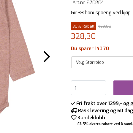
Art.nr:
870804
Gir
33
bonuspoeng ved kjøp
30% Rabatt
469,00
328,30
Du sparer 140,70
Velg Størrelse
Fri frakt over 1299,- og 
Rask levering og 60 dag
Kundeklubb
Få 5% ekstra rabatt ved å saml