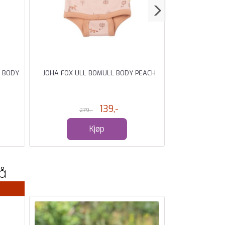
 BODY
JOHA FOX ULL BOMULL BODY PEACH
JOHA SCAREC
139,-
279,-
27
Kjøp
å