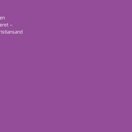
ken
eret –
ristiansand