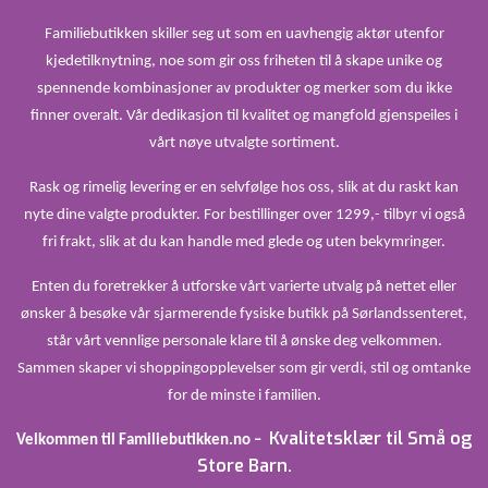
Familiebutikken skiller seg ut som en uavhengig aktør utenfor
kjedetilknytning, noe som gir oss friheten til å skape unike og
spennende kombinasjoner av produkter og merker som du ikke
finner overalt. Vår dedikasjon til kvalitet og mangfold gjenspeiles i
vårt nøye utvalgte sortiment.
Rask og rimelig levering er en selvfølge hos oss, slik at du raskt kan
nyte dine valgte produkter. For bestillinger over 1299,- tilbyr vi også
fri frakt, slik at du kan handle med glede og uten bekymringer.
Enten du foretrekker å utforske vårt varierte utvalg på nettet eller
ønsker å besøke vår sjarmerende fysiske butikk på Sørlandssenteret,
står vårt vennlige personale klare til å ønske deg velkommen.
Sammen skaper vi shoppingopplevelser som gir verdi, stil og omtanke
for de minste i familien.
Kvalitetsklær til Små og
Velkommen til Familiebutikken.no –
Store Barn.