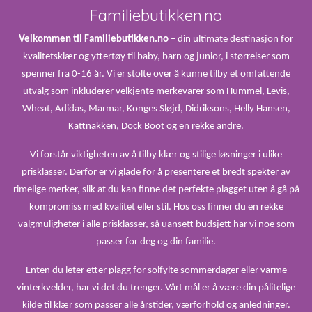
Familiebutikken.no
Velkommen til Familiebutikken.no
– din ultimate destinasjon for
kvalitetsklær og yttertøy til baby, barn og junior, i størrelser som
spenner fra 0-16 år. Vi er stolte over å kunne tilby et omfattende
utvalg som inkluderer velkjente merkevarer som Hummel, Levis,
Wheat, Adidas, Marmar, Konges Sløjd, Didriksons, Helly Hansen,
Kattnakken, Dock Boot og en rekke andre.
Vi forstår viktigheten av å tilby klær og stilige løsninger i ulike
prisklasser. Derfor er vi glade for å presentere et bredt spekter av
rimelige merker, slik at du kan finne det perfekte plagget uten å gå på
kompromiss med kvalitet eller stil. Hos oss finner du en rekke
valgmuligheter i alle prisklasser, så uansett budsjett har vi noe som
passer for deg og din familie.
Enten du leter etter plagg for solfylte sommerdager eller varme
vinterkvelder, har vi det du trenger. Vårt mål er å være din pålitelige
kilde til klær som passer alle årstider, værforhold og anledninger.