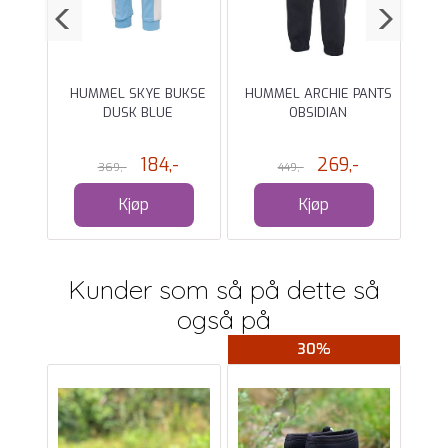
EE
HUMMEL SKYE BUKSE
HUMMEL ARCHIE PANTS
H
RESS
DUSK BLUE
OBSIDIAN
184,-
269,-
369,-
449,-
Kjøp
Kjøp
Kunder som så på dette så
også på
30%