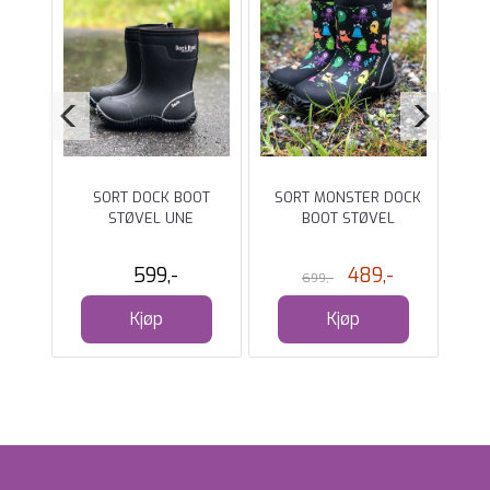
DOCK
SORT DOCK BOOT
SORT MONSTER DOCK
D
L
STØVEL UNE
BOOT STØVEL
599,-
489,-
699,-
Kjøp
Kjøp