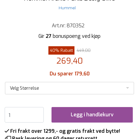
Hummel
Art.nr:
870352
Gir
27
bonuspoeng ved kjøp
40% Rabatt
449,00
269,40
Du sparer 179,60
Velg Størrelse
Legg i handlekurv
Fri frakt over 1299,- og gratis frakt ved bytte!
Rask levering og 60 dager returrett