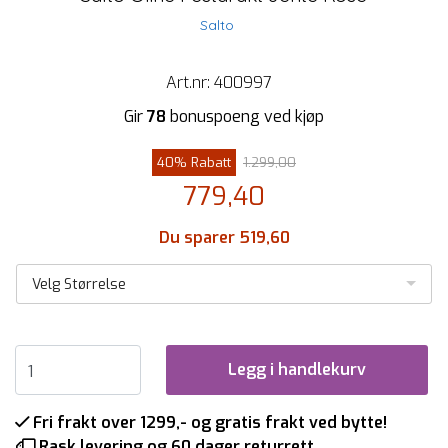
Salto
Art.nr:
400997
Gir
78
bonuspoeng ved kjøp
40% Rabatt
1.299,00
779,40
Du sparer 519,60
Velg Størrelse
Legg i handlekurv
Fri frakt over 1299,- og gratis frakt ved bytte!
Rask levering og 60 dager returrett