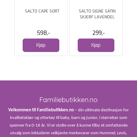
SKO
SALTO CAPE SORT
SALTO SIGNE SATIN
SKJERF LAVENDEL
598,-
299,-
Kjøp
Kjøp
Familiebutikken.no
Velkommen til Familiebutikken.no
– din ultimate destinasjon for
kvalitetsklær og yttertøy til baby, barn og junior, i størrelser som
spenner fra 0-16 år. Vi er stolte over å kunne tilby et omfattende
utvalg som inkluderer velkjente merkevarer som Hummel, Levis,