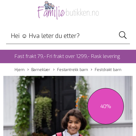
Fast frakt 79,- Fri frakt over 1299,-
Rask levering
Hjem
Barneklær
Festantrekk barn
Festdrakt barn
40%