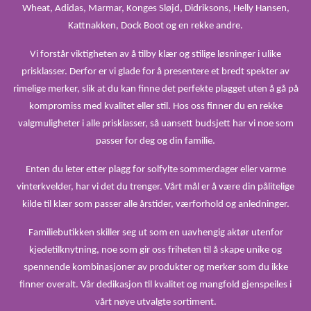
Wheat, Adidas, Marmar, Konges Sløjd, Didriksons, Helly Hansen,
Kattnakken, Dock Boot og en rekke andre.
Vi forstår viktigheten av å tilby klær og stilige løsninger i ulike
prisklasser. Derfor er vi glade for å presentere et bredt spekter av
rimelige merker, slik at du kan finne det perfekte plagget uten å gå på
kompromiss med kvalitet eller stil. Hos oss finner du en rekke
valgmuligheter i alle prisklasser, så uansett budsjett har vi noe som
passer for deg og din familie.
Enten du leter etter plagg for solfylte sommerdager eller varme
vinterkvelder, har vi det du trenger. Vårt mål er å være din pålitelige
kilde til klær som passer alle årstider, værforhold og anledninger.
Familiebutikken skiller seg ut som en uavhengig aktør utenfor
kjedetilknytning, noe som gir oss friheten til å skape unike og
spennende kombinasjoner av produkter og merker som du ikke
finner overalt. Vår dedikasjon til kvalitet og mangfold gjenspeiles i
vårt nøye utvalgte sortiment.