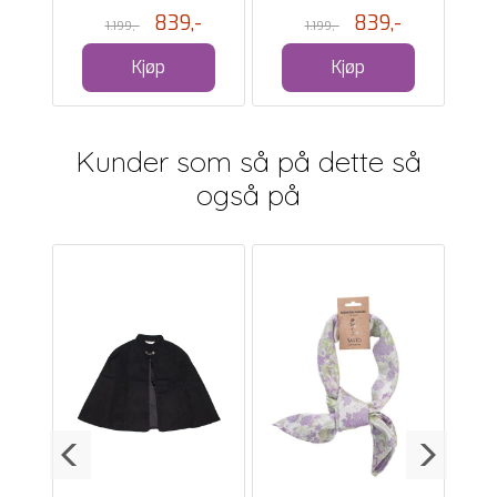
-
839,-
839,-
1.199,-
1.199,-
Kjøp
Kjøp
Kunder som så på dette så
også på