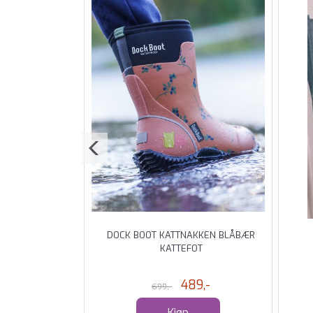
ARLOTTE GENSER
DOCK BOOT KATTNAKKEN BLÅBÆR
ENTE
KATTEFOT
9,-
489,-
699,-
Kjøp