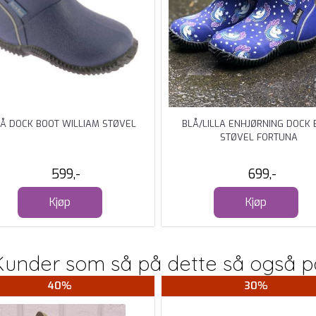
Å DOCK BOOT WILLIAM STØVEL
BLÅ/LILLA ENHJØRNING DOCK 
STØVEL FORTUNA
599,-
699,-
Kjøp
Kjøp
Kunder som så på dette så også p
40%
30%