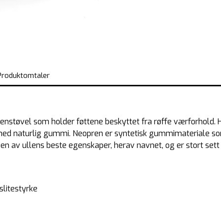
Produktomtaler
enstøvel som holder føttene beskyttet fra røffe værforhold.
 med naturlig gummi. Neopren er syntetisk gummimateriale s
noen av ullens beste egenskaper, herav navnet, og er stort set
slitestyrke