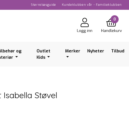
Størrelsesguide
Kundeklubben vår - Familieklubben
0
Logg inn
Handlekurv
ilbehør og
Outlet
Merker
Nyheter
Tilbud
nteriør
Kids
Isabella Støvel