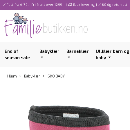
Fast frakt 79,- Fri frakt over 1299,-
|
Rask levering
|
60 dg returrett
End of
Babyklær
Barneklær
Ullklær barn og
season sale
baby
Hjem
Babyklær
SKO BABY