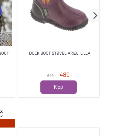
BOOT
DOCK BOOT STØVEL ARIEL, LILLA
SORT DOCK BO
489,-
699,-
Kjøp
å