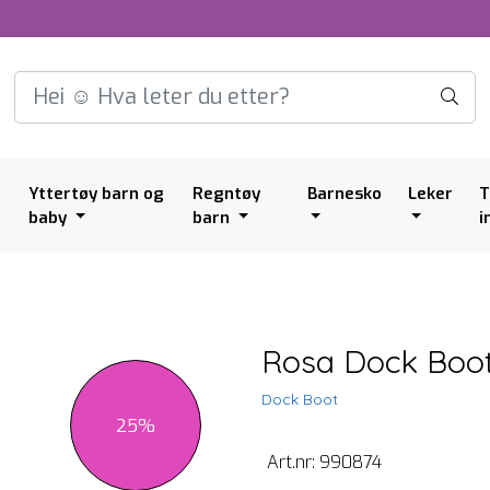
Yttertøy barn og
Regntøy
Barnesko
Leker
T
baby
barn
i
Rosa Dock Boot 
Dock Boot
25%
Art.nr:
990874