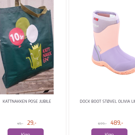
KATTNAKKEN POSE JUBILE
DOCK BOOT STØVEL OLIVIA LI
29,-
489,-
49,-
699,-
Kjøp
Kjøp