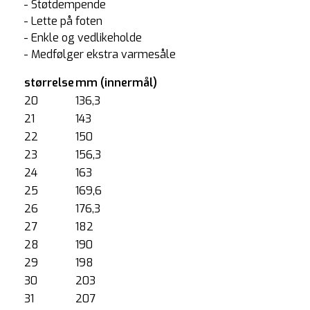
- Støtdempende
- Lette på foten
- Enkle og vedlikeholde
- Medfølger ekstra varmesåle
størrelse
mm (innermål)
20
136,3
21
143
22
150
23
156,3
24
163
25
169,6
26
176,3
27
182
28
190
29
198
30
203
31
207