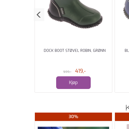
K BOOT STØVEL
DOCK BOOT STØVEL ROBIN, GRØNN
BL
-
419,-
599,-
Kjøp
30%