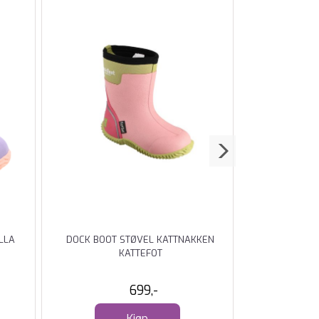
LLA
DOCK BOOT STØVEL KATTNAKKEN
HUST AND 
KATTEFOT
JOGGEB
699,-
34
Kjøp