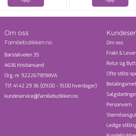
Om oss
Kundeser
Familiebutikken.no
Om oss
Frakt & Lever
Barstølveien 35
Retur og Byt
4636 Kristiansand
Ofte stilte s
Org. nr. 922267189MVA
Betalingsme
Tlf:
41 42 29 36 (09.00 - 15.00 hverdager)
Salgsbetinge
kundeservice@familiebutikken.no
Personvern
Størrelsesgu
Ledige stillin
Kundeklubben