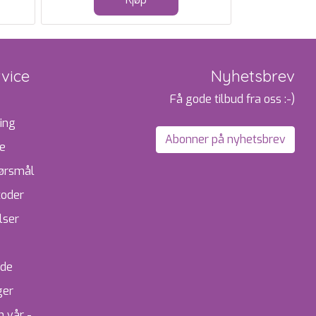
vice
Nyhetsbrev
Få gode tilbud fra oss :-)
ing
Abonner på nyhetsbrev
te
pørsmål
toder
lser
ide
ger
 vår -