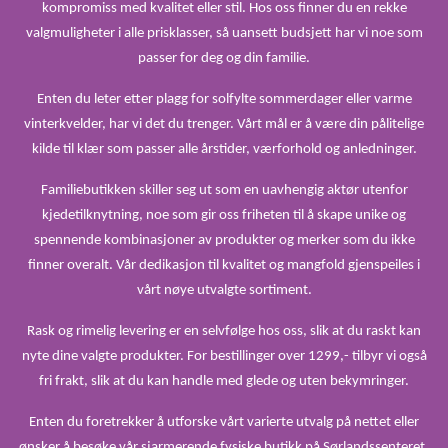
kompromiss med kvalitet eller stil. Hos oss finner du en rekke
valgmuligheter i alle prisklasser, så uansett budsjett har vi noe som
passer for deg og din familie.
Enten du leter etter plagg for solfylte sommerdager eller varme
vinterkvelder, har vi det du trenger. Vårt mål er å være din pålitelige
kilde til klær som passer alle årstider, værforhold og anledninger.
Familiebutikken skiller seg ut som en uavhengig aktør utenfor
kjedetilknytning, noe som gir oss friheten til å skape unike og
spennende kombinasjoner av produkter og merker som du ikke
finner overalt. Vår dedikasjon til kvalitet og mangfold gjenspeiles i
vårt nøye utvalgte sortiment.
Rask og rimelig levering er en selvfølge hos oss, slik at du raskt kan
nyte dine valgte produkter. For bestillinger over 1299,- tilbyr vi også
fri frakt, slik at du kan handle med glede og uten bekymringer.
Enten du foretrekker å utforske vårt varierte utvalg på nettet eller
ønsker å besøke vår sjarmerende fysiske butikk på Sørlandssenteret,