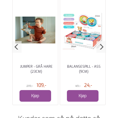
RER-
JUMPER - GRÅ HARE
BALANSESPILL - ASS
GRE
E
(23CM)
(9CM)
109,-
24,-
219,-
49,-
Kjøp
Kjøp
Kunder som så på dette så