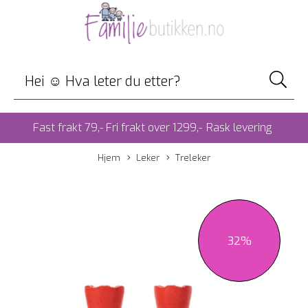
Fast frakt 79,- Fri frakt over 1299,-
Rask levering
Hjem
Leker
Treleker
32%