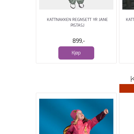
SETT JUNIOR
KATTNAKKEN REGNSETT YR JANE
KAT
ELK
PISTASJ
-
899,-
Kjøp