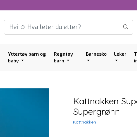
Yttertøy barn og
Regntøy
Barnesko
Leker
T
baby
barn
i
Kattnakken Supe
Supergrønn
Kattnakken