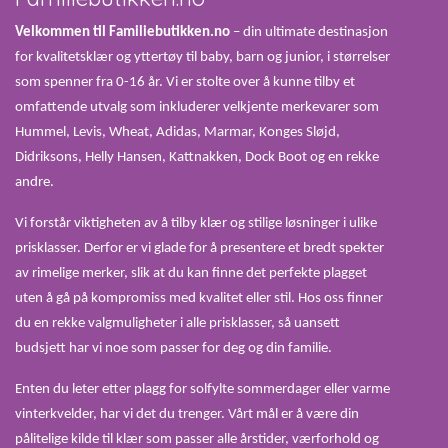
Velkommen til Familiebutikken.no
– din ultimate destinasjon
for kvalitetsklær og yttertøy til baby, barn og junior, i størrelser
som spenner fra 0-16 år. Vi er stolte over å kunne tilby et
omfattende utvalg som inkluderer velkjente merkevarer som
Hummel, Levis, Wheat, Adidas, Marmar, Konges Sløjd,
Didriksons, Helly Hansen, Kattnakken, Dock Boot og en rekke
andre.
Vi forstår viktigheten av å tilby klær og stilige løsninger i ulike
prisklasser. Derfor er vi glade for å presentere et bredt spekter
av rimelige merker, slik at du kan finne det perfekte plagget
uten å gå på kompromiss med kvalitet eller stil. Hos oss finner
du en rekke valgmuligheter i alle prisklasser, så uansett
budsjett har vi noe som passer for deg og din familie.
Enten du leter etter plagg for solfylte sommerdager eller varme
vinterkvelder, har vi det du trenger. Vårt mål er å være din
pålitelige kilde til klær som passer alle årstider, værforhold og