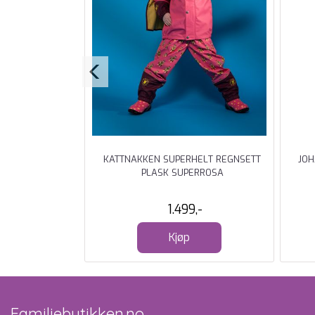
NDBAR SUPERBLÅ
KATTNAKKEN SUPERHELT REGNSETT
JO
PLASK SUPERROSA
-
1.499,-
Kjøp
Familiebutikken.no