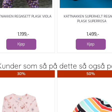
TNAKKEN REGNSETT PLASK VIOLA
KATTNAKKEN SUPERHELT REG
PLASK SUPERROSA
1.199,-
1.499,-
Kjøp
Kjøp
Kunder som så på dette så også p
30%
50%