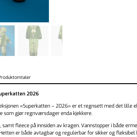
Produktomtaler
Superkatten 2026
sjonen «Superkatten – 2026» er et regnsett med det lille eks
pe som gjør regnværsdager enda kjekkere.
 samt fleece på innsiden av kragen. Vannstopper i både ermer 
etten er både avtagbar og regulerbar for sikker og fleksibel b