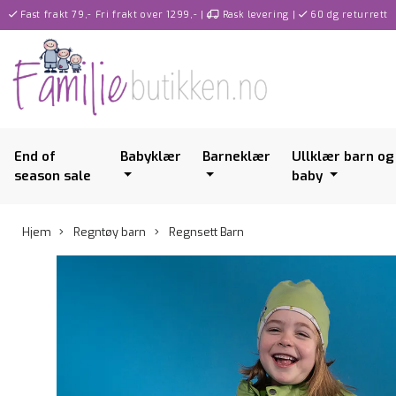
Fast frakt 79,- Fri frakt over 1299,-
|
Rask levering
|
60 dg returrett
End of
Babyklær
Barneklær
Ullklær barn og
season sale
baby
Hjem
Regntøy barn
Regnsett Barn