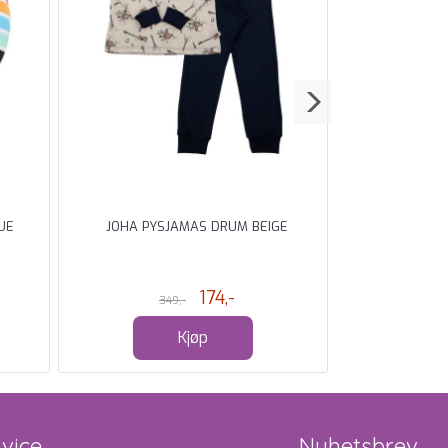
UE
JOHA PYSJAMAS DRUM BEIGE
KATTNAK
S
174,-
349,-
Kjøp
vice
Nyhetsbrev