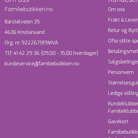
Familiebutikken.no
Om oss
Frakt & Lever
Barstølveien 35
Retur og Byt
4636 Kristiansand
Ofte stilte s
Org. nr. 922267189MVA
Betalingsme
Tlf:
41 42 29 36 (09.00 - 15.00 hverdager)
Salgsbetinge
kundeservice@familiebutikken.no
Personvern
Størrelsesgu
Ledige stillin
Kundeklubben
Familieklubb
Gavekort
Familiebutik