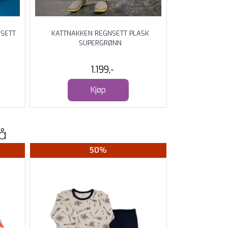
NSETT
KATTNAKKEN REGNSETT PLASK
KATTNAKKEN R
SUPERGRØNN
1.199,-
Kjøp
å
50%