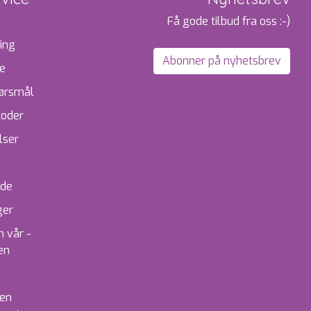
Få gode tilbud fra oss :-)
ing
Abonner på nyhetsbrev
te
pørsmål
toder
lser
ide
ger
 vår -
en
ken