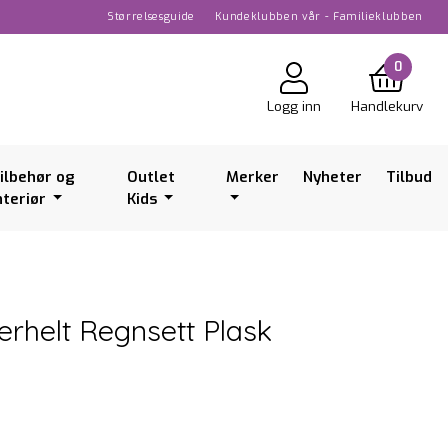
Størrelsesguide
Kundeklubben vår - Familieklubben
0
Logg inn
Handlekurv
ilbehør og
Outlet
Merker
Nyheter
Tilbud
nteriør
Kids
rhelt Regnsett Plask