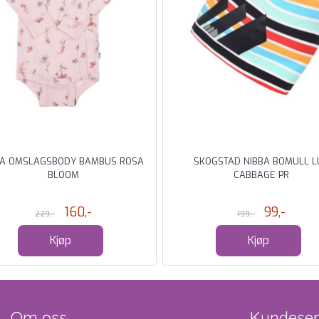
HA OMSLAGSBODY BAMBUS ROSA
SKOGSTAD NIBBA BOMULL L
BLOOM
CABBAGE PR
160,-
99,-
229,-
199,-
Kjøp
Kjøp
Om oss
Kundeser