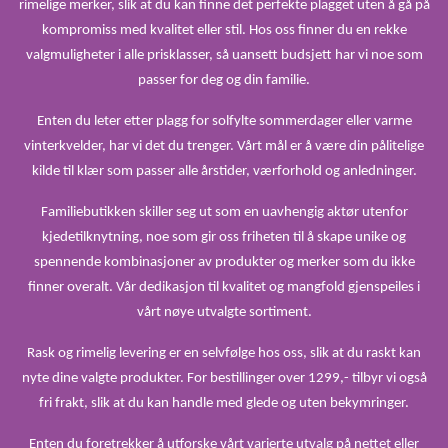
rimelige merker, slik at du kan finne det perfekte plagget uten å gå på
kompromiss med kvalitet eller stil. Hos oss finner du en rekke
valgmuligheter i alle prisklasser, så uansett budsjett har vi noe som
passer for deg og din familie.
Enten du leter etter plagg for solfylte sommerdager eller varme
vinterkvelder, har vi det du trenger. Vårt mål er å være din pålitelige
kilde til klær som passer alle årstider, værforhold og anledninger.
Familiebutikken skiller seg ut som en uavhengig aktør utenfor
kjedetilknytning, noe som gir oss friheten til å skape unike og
spennende kombinasjoner av produkter og merker som du ikke
finner overalt. Vår dedikasjon til kvalitet og mangfold gjenspeiles i
vårt nøye utvalgte sortiment.
Rask og rimelig levering er en selvfølge hos oss, slik at du raskt kan
nyte dine valgte produkter. For bestillinger over 1299,- tilbyr vi også
fri frakt, slik at du kan handle med glede og uten bekymringer.
Enten du foretrekker å utforske vårt varierte utvalg på nettet eller